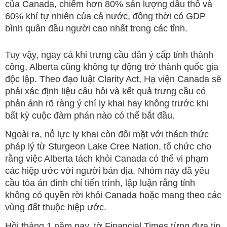
của Canada, chiếm hơn 80% sản lượng dầu thô và
60% khí tự nhiên của cả nước, đồng thời có GDP
bình quân đầu người cao nhất trong các tỉnh.
Tuy vậy, ngay cả khi trưng cầu dân ý cấp tỉnh thành
công, Alberta cũng không tự động trở thành quốc gia
độc lập. Theo đạo luật Clarity Act, Hạ viện Canada sẽ
phải xác định liệu câu hỏi và kết quả trưng cầu có
phản ánh rõ ràng ý chí ly khai hay không trước khi
bất kỳ cuộc đàm phán nào có thể bắt đầu.
Ngoài ra, nỗ lực ly khai còn đối mặt với thách thức
pháp lý từ Sturgeon Lake Cree Nation, tổ chức cho
rằng việc Alberta tách khỏi Canada có thể vi phạm
các hiệp ước với người bản địa. Nhóm này đã yêu
cầu tòa án đình chỉ tiến trình, lập luận rằng tỉnh
không có quyền rời khỏi Canada hoặc mang theo các
vùng đất thuộc hiệp ước.
Hồi tháng 1 năm nay, tờ Financial Times từng đưa tin