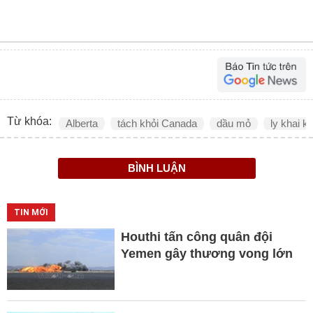
Từ khóa:
Alberta
tách khỏi Canada
dầu mỏ
ly khai k
BÌNH LUẬN
TIN MỚI
Houthi tấn công quân đội
Yemen gây thương vong lớn