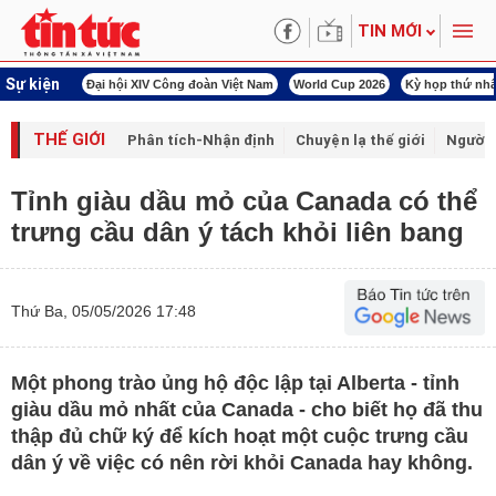
TIN MỚI
Sự kiện
00 ngày đêm
Đại hội XIV Công đoàn Việt Nam
World Cup 2026
Kỳ họp thứ nhấ
THẾ GIỚI
Phân tích-Nhận định
Chuyện lạ thế giới
Người 
Tỉnh giàu dầu mỏ của Canada có thể
trưng cầu dân ý tách khỏi liên bang
Thứ Ba, 05/05/2026 17:48
Một phong trào ủng hộ độc lập tại Alberta - tỉnh
giàu dầu mỏ nhất của Canada - cho biết họ đã thu
thập đủ chữ ký để kích hoạt một cuộc trưng cầu
dân ý về việc có nên rời khỏi Canada hay không.