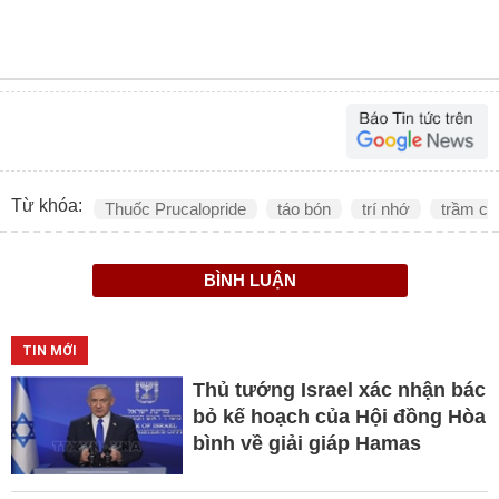
Từ khóa:
Thuốc Prucalopride
táo bón
trí nhớ
trầm c
BÌNH LUẬN
TIN MỚI
Thủ tướng Israel xác nhận bác
bỏ kế hoạch của Hội đồng Hòa
bình về giải giáp Hamas