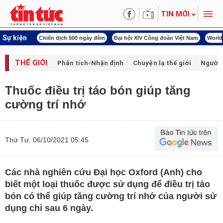
TIN MỚI
Sự kiện
00 ngày đêm
Đại hội XIV Công đoàn Việt Nam
World Cup 2026
Kỳ họp thứ nhấ
THẾ GIỚI
Phân tích-Nhận định
Chuyện lạ thế giới
Người 
Thuốc điều trị táo bón giúp tăng
cường trí nhớ
Thứ Tư, 06/10/2021 05:45
Các nhà nghiên cứu Đại học Oxford (Anh) cho
biết một loại thuốc được sử dụng để điều trị táo
bón có thể giúp tăng cường trí nhớ của người sử
dụng chỉ sau 6 ngày.