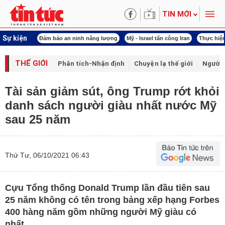
TIN MỚI
Sự kiện
khóa XVI
Đảm bảo an ninh năng lượng
Mỹ - Israel tấn công Iran
Thực hiện Ng
THẾ GIỚI
Phân tích-Nhận định
Chuyện lạ thế giới
Người 
Tài sản giảm sút, ông Trump rớt khỏi
danh sách người giàu nhất nước Mỹ
sau 25 năm
Thứ Tư, 06/10/2021 06:43
Cựu Tổng thống Donald Trump lần đầu tiên sau
25 năm không có tên trong bảng xếp hạng Forbes
400 hàng năm gồm những người Mỹ giàu có
nhất.