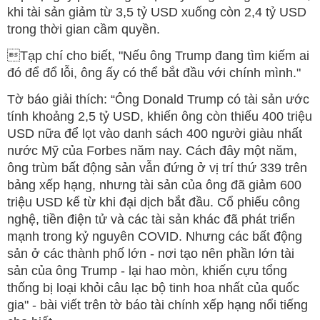
khi tài sản giảm từ 3,5 tỷ USD xuống còn 2,4 tỷ USD
trong thời gian cầm quyền.
Tạp chí cho biết, "Nếu ông Trump đang tìm kiếm ai
đó để đổ lỗi, ông ấy có thể bắt đầu với chính mình."
Tờ báo giải thích: “Ông Donald Trump có tài sản ước
tính khoảng 2,5 tỷ USD, khiến ông còn thiếu 400 triệu
USD nữa để lọt vào danh sách 400 người giàu nhất
nước Mỹ của Forbes năm nay. Cách đây một năm,
ông trùm bất động sản vẫn đứng ở vị trí thứ 339 trên
bảng xếp hạng, nhưng tài sản của ông đã giảm 600
triệu USD kể từ khi đại dịch bắt đầu. Cổ phiếu công
nghệ, tiền điện tử và các tài sản khác đã phát triển
mạnh trong kỷ nguyên COVID. Nhưng các bất động
sản ở các thành phố lớn - nơi tạo nên phần lớn tài
sản của ông Trump - lại hao mòn, khiến cựu tổng
thống bị loại khỏi câu lạc bộ tinh hoa nhất của quốc
gia" - bài viết trên tờ báo tài chính xếp hạng nổi tiếng