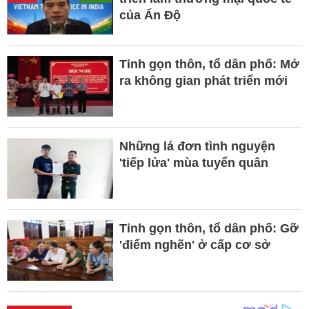
của Ấn Độ
Tinh gọn thôn, tổ dân phố: Mở
ra không gian phát triển mới
Những lá đơn tình nguyện
'tiếp lửa' mùa tuyển quân
Tinh gọn thôn, tổ dân phố: Gỡ
'điểm nghẽn' ở cấp cơ sở