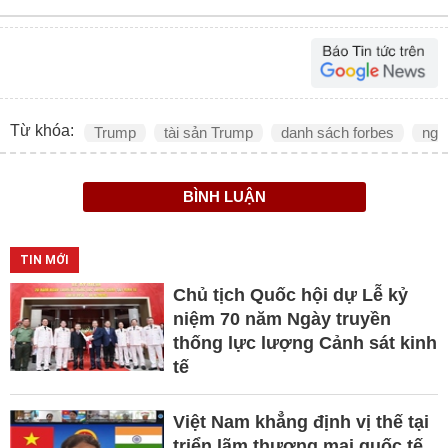
Từ khóa:
Trump
tài sản Trump
danh sách forbes
ngư
BÌNH LUẬN
TIN MỚI
Chủ tịch Quốc hội dự Lễ kỷ
niệm 70 năm Ngày truyền
thống lực lượng Cảnh sát kinh
tế
Việt Nam khẳng định vị thế tại
triển lãm thương mại quốc tế