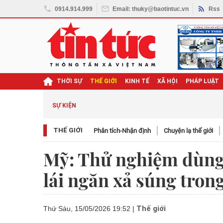
0914.914.999
Email: thuky@baotintuc.vn
Rss
THỜI SỰ
THẾ GIỚI
KINH TẾ
XÃ HỘI
PHÁP LUẬT
SỰ KIỆN
THẾ GIỚI
Phân tích-Nhận định
Chuyện lạ thế giới
Mỹ: Thử nghiệm dùng 
lái ngăn xả súng tron
Thế giới
Thứ Sáu, 15/05/2026 19:52
|