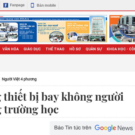
Fanpage
Bản mobile
VĂN HÓA
GIÁO DỤC
THỂ THAO
HỒ SƠ
QUÂN SỰ
KHOA HỌC - CÔ
Người Việt 4 phương
thiết bị bay không người
g trường học