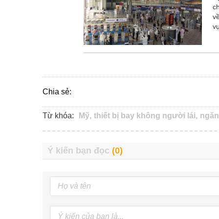
c
v
v
Chia sẻ:
Từ khóa:
Mỹ,
thiết bị bay không người lái,
ngăn