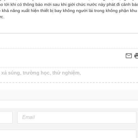
ho tới khi có thông báo mới sau khi giới chức nước này phát đi cảnh bá
ề khả năng xuất hiện thiết bị bay không người lái trong không phận khu
ực.
 xả súng,
trường học,
thử nghiệm,