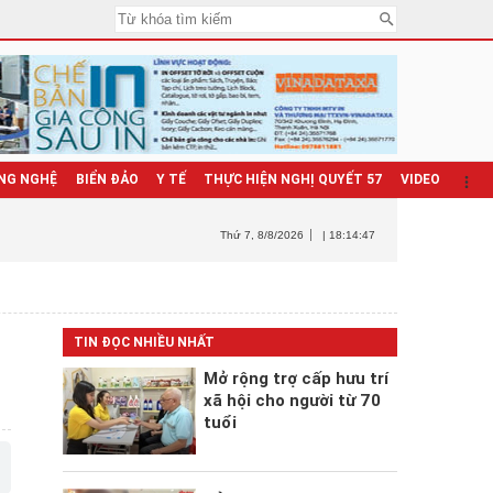
NG NGHỆ
BIỂN ĐẢO
Y TẾ
THỰC HIỆN NGHỊ QUYẾT 57
VIDEO
Thứ 7
, 8/8/2026
| 18:14:48
TIN ĐỌC NHIỀU NHẤT
Mở rộng trợ cấp hưu trí
xã hội cho người từ 70
tuổi