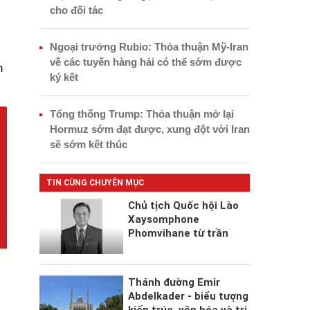
cho đối tác
Ngoại trưởng Rubio: Thỏa thuận Mỹ-Iran
về các tuyến hàng hải có thể sớm được
h
ký kết
Tổng thống Trump: Thỏa thuận mở lại
Hormuz sớm đạt được, xung đột với Iran
sẽ sớm kết thúc
TIN CÙNG CHUYÊN MỤC
Chủ tịch Quốc hội Lào
Xaysomphone
Phomvihane từ trần
Thánh đường Emir
Abdelkader - biểu tượng
kiến trúc, văn hóa và tri