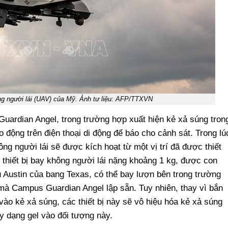
ông người lái (UAV) của Mỹ. Ảnh tư liệu: AFP/TTXVN
Guardian Angel, trong trường hợp xuất hiện kẻ xả súng tron
o động trên điện thoại di động để báo cho cảnh sát. Trong lú
ông người lái sẽ được kích hoạt từ một vị trí đã được thiết
 thiết bị bay không người lái nặng khoảng 1 kg, được con
ủ Austin của bang Texas, có thể bay lượn bên trong trường
 mà Campus Guardian Angel lập sẵn. Tuy nhiên, thay vì bắn
ào kẻ xả súng, các thiết bị này sẽ vô hiệu hóa kẻ xả súng
y dạng gel vào đối tượng này.