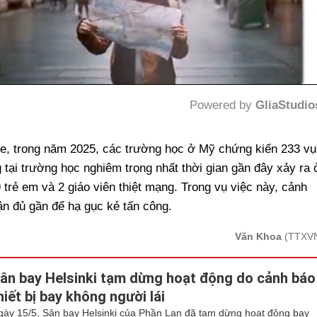
Powered by 
GliaStudio
Mute
See, trong năm 2025, các trường học ở Mỹ chứng kiến 233 vụ
tại trường học nghiêm trọng nhất thời gian gần đây xảy ra 
trẻ em và 2 giáo viên thiệt mạng. Trong vụ việc này, cảnh
cận đủ gần để hạ gục kẻ tấn công.
Văn Khoa
(TTXV
ân bay Helsinki tạm dừng hoạt động do cảnh báo
hiết bị bay không người lái
gày 15/5, Sân bay Helsinki của Phần Lan đã tạm dừng hoạt động bay