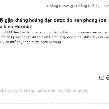
Hoàng Nhương - Hoàng Châu
(TTXV
ỹ gặp khủng hoảng đạn dược do Iran phong tỏa
o biển Hormuz
ơn 4.000 tên lửa đã được sử dụng, trong khi nguồn nguyên liệu sản xu
huốc nổ bị bóp nghẹt khi eo biển Hormuz bị phong toả, khiến Mỹ đối mặ
guy cơ thiếu hụt đạn dược nghiêm trọng.
nhân đạo,
tàu hàng,
phân bón,
eo biển Hormuz,