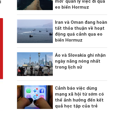
mới’ quản lý việc đi qua
i
eo biển Hormuz
Iran và Oman đang hoàn
tất thỏa thuận về hoạt
động quá cảnh qua eo
biển Hormuz
Áo và Slovakia ghi nhận
ngày nắng nóng nhất
trong lịch sử
Cảnh báo việc dùng
mạng xã hội từ sớm có
thể ảnh hưởng đến kết
quả học tập của trẻ