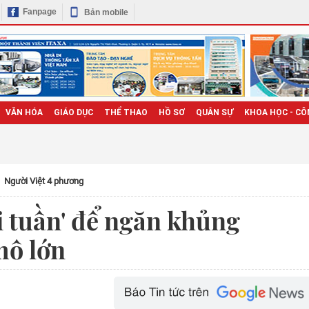
Fanpage
Bản mobile
VĂN HÓA
GIÁO DỤC
THỂ THAO
HỒ SƠ
QUÂN SỰ
KHOA HỌC - CÔ
Người Việt 4 phương
i tuần' để ngăn khủng
mô lớn