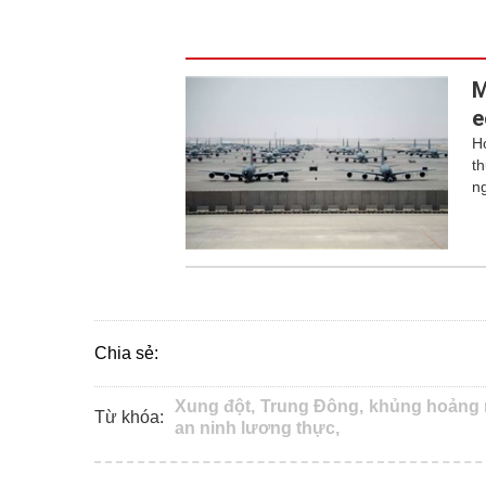
M
e
H
t
n
Chia sẻ:
Xung đột,
Trung Đông,
khủng hoảng 
Từ khóa:
an ninh lương thực,