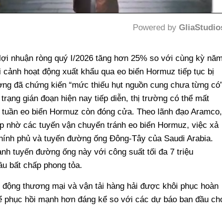
Powered by 
GliaStudio
Mute
lợi nhuận ròng quý I/2026 tăng hơn 25% so với cùng kỳ nă
i cảnh hoạt động xuất khẩu qua eo biển Hormuz tiếp tục bị
rường đã chứng kiến “mức thiếu hụt nguồn cung chưa từng có”
trạng gián đoạn hiện nay tiếp diễn, thị trường có thể mất
i tuần eo biển Hormuz còn đóng cửa. Theo lãnh đạo Aramco,
p nhờ các tuyến vận chuyển tránh eo biển Hormuz, việc xả
chính phủ và tuyến đường ống Đông-Tây của Saudi Arabia.
nh tuyến đường ống này với công suất tối đa 7 triệu
ầu bất chấp phong tỏa.
 động thương mại và vận tải hàng hải được khôi phục hoàn
hể phục hồi mạnh hơn đáng kể so với các dự báo ban đầu ch