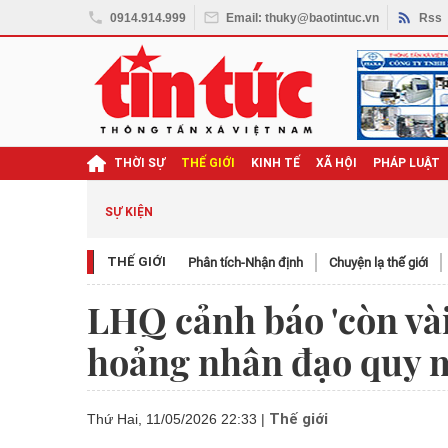
0914.914.999
Email: thuky@baotintuc.vn
Rss
THỜI SỰ
THẾ GIỚI
KINH TẾ
XÃ HỘI
PHÁP LUẬT
SỰ KIỆN
THẾ GIỚI
Phân tích-Nhận định
Chuyện lạ thế giới
LHQ cảnh báo 'còn và
hoảng nhân đạo quy 
Thế giới
Thứ Hai, 11/05/2026 22:33
|