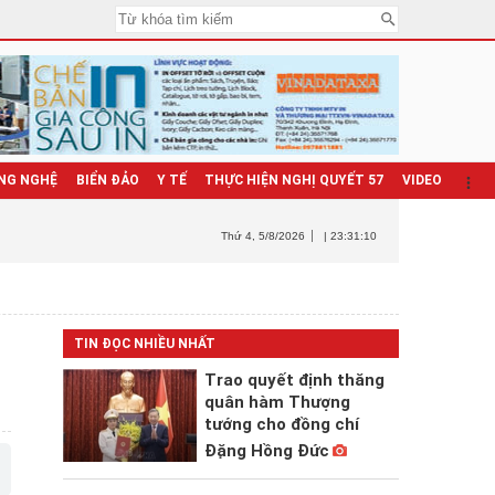
NG NGHỆ
BIỂN ĐẢO
Y TẾ
THỰC HIỆN NGHỊ QUYẾT 57
VIDEO
Thứ 4
, 5/8/2026
| 23:31:12
TIN ĐỌC NHIỀU NHẤT
Trao quyết định thăng
quân hàm Thượng
tướng cho đồng chí
Đặng Hồng Đức