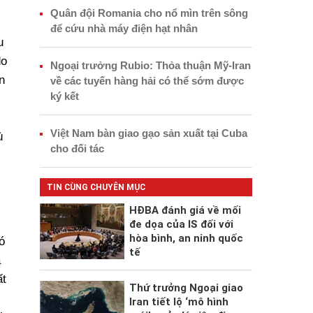
Quân đội Romania cho nổ mìn trên sông
để cứu nhà máy điện hạt nhân
u
do
Ngoại trưởng Rubio: Thỏa thuận Mỹ-Iran
n
về các tuyến hàng hải có thể sớm được
ký kết
Việt Nam bàn giao gạo sản xuất tại Cuba
ù
cho đối tác
TIN CÙNG CHUYÊN MỤC
HĐBA đánh giá về mối
đe dọa của IS đối với
hòa bình, an ninh quốc
ó
tế
à
ất
Thứ trưởng Ngoại giao
Iran tiết lộ ‘mô hình