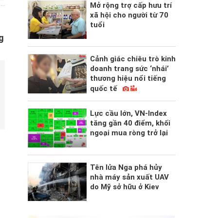
Mở rộng trợ cấp hưu trí
xã hội cho người từ 70
tuổi
g
Cảnh giác chiêu trò kinh
doanh trang sức ‘nhái’
thương hiệu nổi tiếng
quốc tế
Lực cầu lớn, VN-Index
tăng gần 40 điểm, khối
ngoại mua ròng trở lại
Tên lửa Nga phá hủy
nhà máy sản xuất UAV
do Mỹ sở hữu ở Kiev