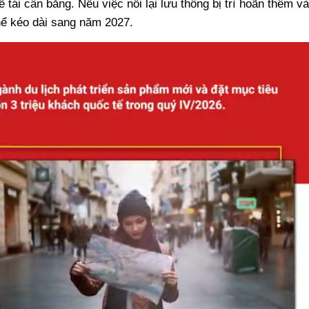
 tái cân bằng. Nếu việc nối lại lưu thông bị trì hoãn thêm và
hể kéo dài sang năm 2027.