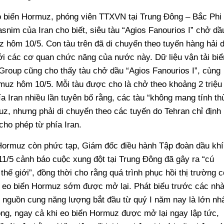
 eo biển Hormuz, phóng viên TTXVN tại Trung Đông – Bắc Phi
snim của Iran cho biết, siêu tàu “Agios Fanourios I” chở dầ
z hôm 10/5. Con tàu trên đã di chuyển theo tuyến hàng hải 
với các cơ quan chức năng của nước này. Dữ liệu vận tải biể
roup cũng cho thấy tàu chở dầu “Agios Fanourios I”, cùng
rmuz hôm 10/5. Mỗi tàu được cho là chở theo khoảng 2 triệu
ía Iran nhiều lần tuyên bố rằng, các tàu “không mang tính th
uz, nhưng phải di chuyển theo các tuyến do Tehran chỉ định
cho phép từ phía Iran.
n Hormuz còn phức tạp, Giám đốc điều hành Tập đoàn dầu khí
/5 cảnh báo cuộc xung đột tại Trung Đông đã gây ra “cú
hế giới”, đồng thời cho rằng quá trình phục hồi thị trường c
i eo biển Hormuz sớm được mở lại. Phát biểu trước các nh
c nguồn cung năng lượng bắt đầu từ quý I năm nay là lớn nh
ông, ngay cả khi eo biển Hormuz được mở lại ngay lập tức,