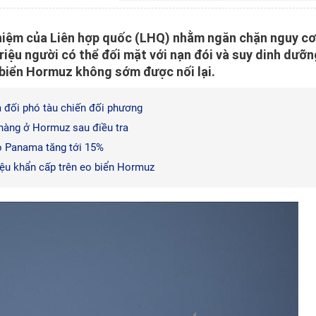
hiệm của Liên hợp quốc (LHQ) nhằm ngăn chặn nguy cơ
iệu người có thể đối mặt với nạn đói và suy dinh dưỡn
biển Hormuz không sớm được nối lại.
m đối phó tàu chiến đối phương
 hàng ở Hormuz sau điều tra
o Panama tăng tới 15%
iệu khẩn cấp trên eo biển Hormuz