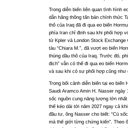
Trong diễn biến liên quan tình hình
dẫn hãng thông tấn bán chính thức Ta
thô của Iraq đã đi qua eo biển Hormu
phía Iran chỉ định sau khi phối hợp 
từ Kpler và London Stock Exchange G
tàu “Chiara M.”, đã vượt eo biển Ho
thùng dầu thô của Iraq. Trước đó, ph
địch” vẫn có thể đi qua eo biển Horm
và sau khi có sự phối hợp cũng như 
Trong bối cảnh diễn biến tại eo biể
Saudi Aramco Amin H. Nasser ngày 11
sốc nguồn cung năng lượng lớn nhất t
thể kéo dài tới năm 2027 ngay cả kh
đầu tư, ông Nasser cho biết: “Cú số
mà thế giới từng chứng kiến”. Theo 