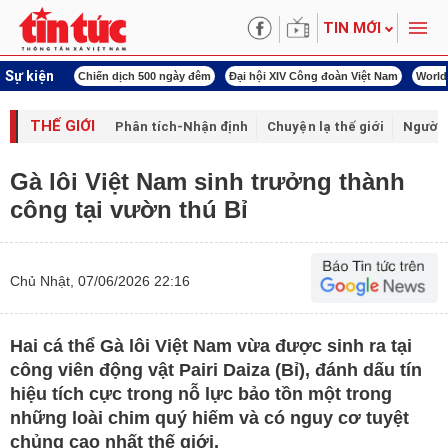
TIN MỚI
Sự kiện
00 ngày đêm
Đại hội XIV Công đoàn Việt Nam
World Cup 2026
Kỳ họp thứ nhấ
THẾ GIỚI
Phân tích-Nhận định
Chuyện lạ thế giới
Người 
Gà lôi Việt Nam sinh trưởng thành
công tại vườn thú Bỉ
Chủ Nhật, 07/06/2026 22:16
Hai cá thể Gà lôi Việt Nam vừa được sinh ra tại
công viên động vật Pairi Daiza (Bỉ), đánh dấu tín
hiệu tích cực trong nỗ lực bảo tồn một trong
những loài chim quý hiếm và có nguy cơ tuyệt
chủng cao nhất thế giới.