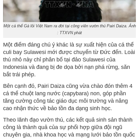
Một cá thể Gà lôi Việt Nam ra đời tại công viên vườn thú Pairi Daiza. Ảnh
: TTXVN phát
Một điểm đáng chú ý khác là sự xuất hiện của cá thể
culi bay Sulawesi mới được chuyển từ Đức đến. Loài
thú nhỏ này chỉ phân bố tại đảo Sulawesi của
Indonesia và đang bị đe dọa bởi nạn phá rừng, săn
bắt trái phép.
Bên cạnh đó, Pairi Daiza cũng vừa chào đón thêm 4
cá thể chuột lang nước (capybara) non, góp phần
tăng cường công tác giáo dục môi trường và nâng
cao nhận thức về bảo tồn đa dạng sinh học.
Theo lãnh đạo vườn thú, các kết quả sinh sản thành
công là thành quả của sự phối hợp giữa đội ngũ
chuyên gia, nhà khoa học và mạng lưới bảo tồn quốc