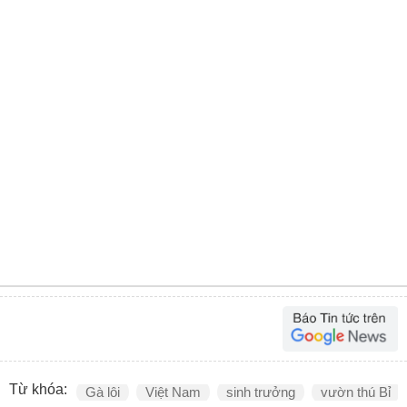
Từ khóa:
Gà lôi
Việt Nam
sinh trưởng
vườn thú Bỉ