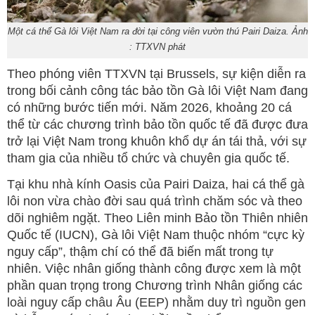
Một cá thể Gà lôi Việt Nam ra đời tại công viên vườn thú Pairi Daiza. Ảnh
: TTXVN phát
Theo phóng viên TTXVN tại Brussels, sự kiện diễn ra
trong bối cảnh công tác bảo tồn Gà lôi Việt Nam đang
có những bước tiến mới. Năm 2026, khoảng 20 cá
thể từ các chương trình bảo tồn quốc tế đã được đưa
trở lại Việt Nam trong khuôn khổ dự án tái thả, với sự
tham gia của nhiều tổ chức và chuyên gia quốc tế.
Tại khu nhà kính Oasis của Pairi Daiza, hai cá thể gà
lôi non vừa chào đời sau quá trình chăm sóc và theo
dõi nghiêm ngặt. Theo Liên minh Bảo tồn Thiên nhiên
Quốc tế (IUCN), Gà lôi Việt Nam thuộc nhóm “cực kỳ
nguy cấp”, thậm chí có thể đã biến mất trong tự
nhiên. Việc nhân giống thành công được xem là một
phần quan trọng trong Chương trình Nhân giống các
loài nguy cấp châu Âu (EEP) nhằm duy trì nguồn gen