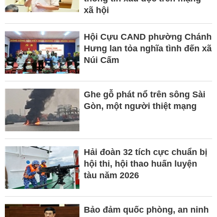
xã hội
Hội Cựu CAND phường Chánh
Hưng lan tỏa nghĩa tình đến xã
Núi Cấm
Ghe gỗ phát nổ trên sông Sài
Gòn, một người thiệt mạng
Hải đoàn 32 tích cực chuẩn bị
hội thi, hội thao huấn luyện
tàu năm 2026
Bảo đảm quốc phòng, an ninh