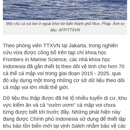
Một chú cá voi bơi ở ngoài khơi bờ biển thành phố Nice, Pháp. Ảnh tư
liệu: AFP/TTXVN
Theo phóng viên TTXVN tại Jakarta, trong nghiên
cứu vừa được công bố trên tạp chí khoa học
Frontiers in Marine Science, các nhà khoa học
Indonesia đã gắn thiết bị theo dõi vệ tinh cho hơn 70
cá thể cá mập voi trong giai đoạn 2015 - 2025, qua
đó xây dựng một trong những cơ sở dữ liệu theo dõi
cá mập voi lớn nhất thế giới.
Dữ liệu thu thập được đã hé lộ nhiều tuyến di cư, khu
vực kiếm ăn và cả “vườn ươm” cá mập voi chưa
từng được biết tới trước đây. Những phát hiện này
đang được Chính phủ Indonesia sử dụng để thiết lập
khu bảo tồn biển mới tại vịnh Saleh nhằm bảo vệ các