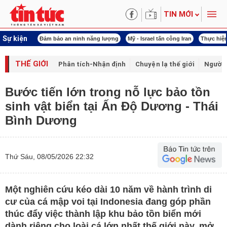
TIN MỚI
Sự kiện
ội khóa XVI
Đảm bảo an ninh năng lượng
Mỹ - Israel tấn công Iran
Thực hiện
THẾ GIỚI
Phân tích-Nhận định
Chuyện lạ thế giới
Người 
Bước tiến lớn trong nỗ lực bảo tồn
sinh vật biển tại Ấn Độ Dương - Thái
Bình Dương
Thứ Sáu, 08/05/2026 22:32
Một nghiên cứu kéo dài 10 năm về hành trình di
cư của cá mập voi tại Indonesia đang góp phần
thúc đẩy việc thành lập khu bảo tồn biển mới
dành riêng cho loài cá lớn nhất thế giới này, mở