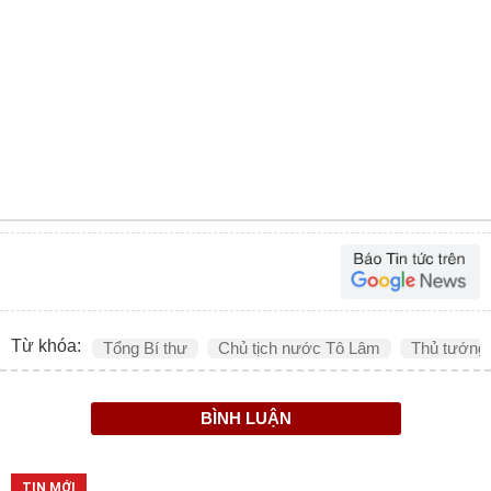
Từ khóa:
Tổng Bí thư
Chủ tịch nước Tô Lâm
Thủ tướng 
BÌNH LUẬN
TIN MỚI