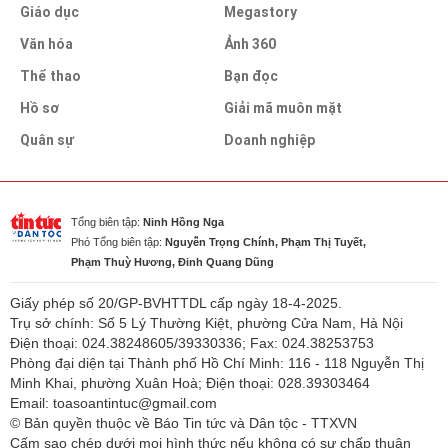
Giáo dục
Megastory
Văn hóa
Ảnh 360
Thể thao
Bạn đọc
Hồ sơ
Giải mã muôn mặt
Quân sự
Doanh nghiệp
Tổng biên tập:
Ninh Hồng Nga
Phó Tổng biên tập:
Nguyễn Trọng Chính, Phạm Thị Tuyết,
Phạm Thuỳ Hương, Đinh Quang Dũng
Giấy phép số 20/GP-BVHTTDL cấp ngày 18-4-2025.
Trụ sở chính: Số 5 Lý Thường Kiệt, phường Cửa Nam, Hà Nội
Điện thoại: 024.38248605/39330336; Fax: 024.38253753
Phòng đại diện tại Thành phố Hồ Chí Minh: 116 - 118 Nguyễn Thị
Minh Khai, phường Xuân Hoà; Điện thoại: 028.39303464
Email: toasoantintuc@gmail.com
© Bản quyền thuộc về Báo Tin tức và Dân tộc - TTXVN
Cấm sao chép dưới mọi hình thức nếu không có sự chấp thuận