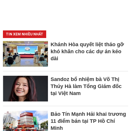
TIN XEM NHIỀU NHẤT
Khánh Hòa quyết liệt tháo gỡ
khó khăn cho các dự án kéo
dài
Sandoz bổ nhiệm bà Võ Thị
Thúy Hà làm Tổng Giám đốc
tại Việt Nam
Bảo Tín Mạnh Hải khai trương
11 điểm bán tại TP Hồ Chí
Minh