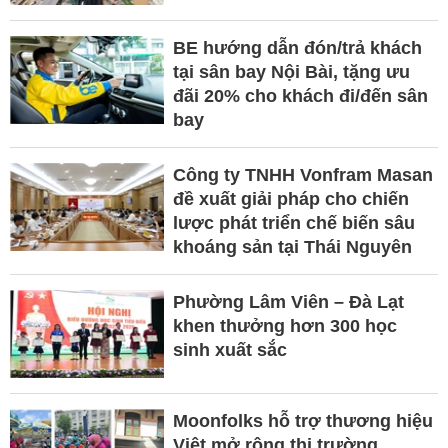
BE hướng dẫn đón/trả khách
tại sân bay Nội Bài, tặng ưu
đãi 20% cho khách đi/đến sân
bay
Công ty TNHH Vonfram Masan
đề xuất giải pháp cho chiến
lược phát triển chế biến sâu
khoáng sản tại Thái Nguyên
Phường Lâm Viên – Đà Lạt
khen thưởng hơn 300 học
sinh xuất sắc
Moonfolks hỗ trợ thương hiệu
Việt mở rộng thị trường