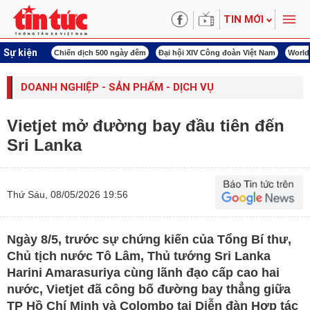
TIN MỚI
Sự kiện
í cách mạng
Chiến dịch 500 ngày đêm
Đại hội XIV Công đoàn Việt Nam
World
DOANH NGHIỆP - SẢN PHẨM - DỊCH VỤ
Vietjet mở đường bay đầu tiên đến
Sri Lanka
Thứ Sáu, 08/05/2026 19:56
Ngày 8/5, trước sự chứng kiến của Tổng Bí thư,
Chủ tịch nước Tô Lâm, Thủ tướng Sri Lanka
Harini Amarasuriya cùng lãnh đạo cấp cao hai
nước, Vietjet đã công bố đường bay thẳng giữa
TP Hồ Chí Minh và Colombo tại Diễn đàn Hợp tác