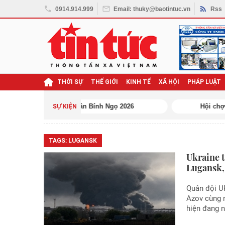
0914.914.999
Email: thuky@baotintuc.vn
Rss
THỜI SỰ
THẾ GIỚI
KINH TẾ
XÃ HỘI
PHÁP LUẬT
ghị quyết Đại hội XIV
SỰ KIỆN
TAGS:
LUGANSK
Ukraine t
Lugansk,
Quân đội Uk
Azov cùng n
hiện đang 