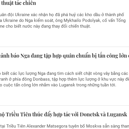
 thuật tác chiến
uân đội Ukraine xác nhận họ đã phá huỷ các kho dầu ở thành phố
a Ukraine do Nga kiểm soát, ông Mykhailo Podolyak, cố vấn Tổng
ne cho biết nước này đang thay đổi chiến thuật.
cảnh báo Nga đang tập hợp quân chuẩn bị tấn công lớn 
 biết các lực lượng Nga đang tìm cách siết chặt vòng vây bằng các
ranh ở phía đông Donbass, tập hợp thêm lực lượng ở khu vực này đ
ho cuộc tấn công lớn nhắm vào Lugansk trong những tuần tới.
ộ Triều Tiên thúc đẩy hợp tác với Donetsk và Lugansk
 tại Triều Tiên Alexander Matsegora tuyên bố Moskva sẵn sàng tha