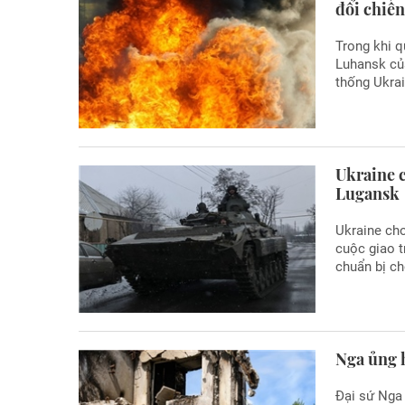
đổi chiến
Trong khi q
Luhansk củ
thống Ukrai
Ukraine 
Lugansk
Ukraine cho
cuộc giao t
chuẩn bị c
Nga ủng h
Đại sứ Nga