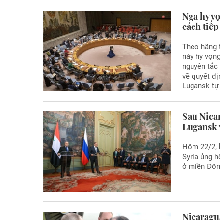
Nga hy v
cách tiếp
Theo hãng t
này hy vọn
nguyên tắc 
về quyết đ
Lugansk tự
Sau Nica
Lugansk 
Hôm 22/2, k
Syria ủng h
ở miền Đôn
Nicaragu