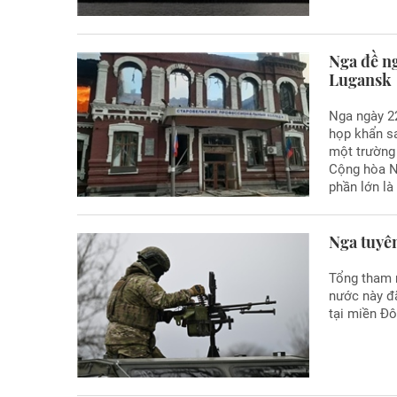
Nga đề n
Lugansk
Nga ngày 2
họp khẩn sa
một trường 
Cộng hòa N
phần lớn là
Nga tuyê
Tổng tham 
nước này đã
tại miền Đô