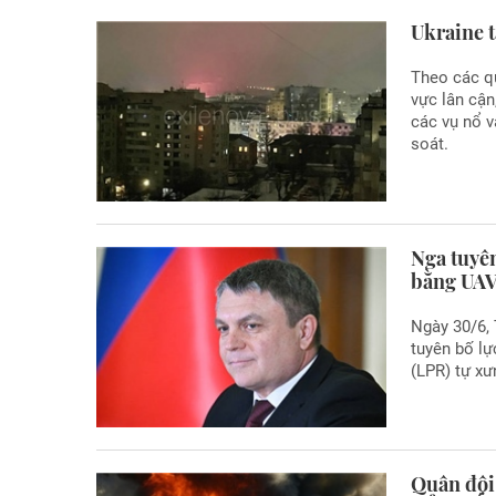
Ukraine 
Theo các qu
vực lân cận
các vụ nổ 
soát.
Nga tuyê
bằng UA
Ngày 30/6,
tuyên bố l
(LPR) tự xư
Quân đội