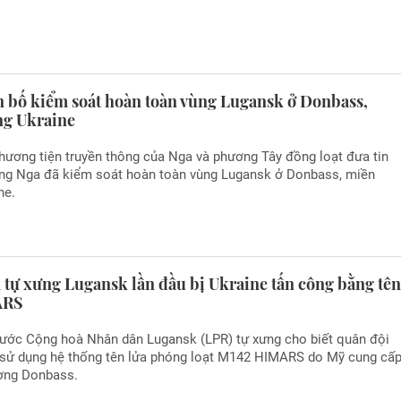
n bố kiểm soát hoàn toàn vùng Lugansk ở Donbass,
g Ukraine
hương tiện truyền thông của Nga và phương Tây đồng loạt đưa tin
ợng Nga đã kiểm soát hoàn toàn vùng Lugansk ở Donbass, miền
ne.
 tự xưng Lugansk lần đầu bị Ukraine tấn công bằng tê
ARS
nước Cộng hoà Nhân dân Lugansk (LPR) tự xưng cho biết quân đội
 sử dụng hệ thống tên lửa phóng loạt М142 HIMARS do Mỹ cung cấ
ường Donbass.