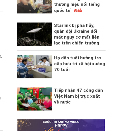
thương hiệu nổi tiếng
quốc tế
Starlink bị phá hủy,
quân đội Ukraine đối
mặt nguy cơ mất liên
c
lạc trên chiến trường
c
g,
Hạ dần tuổi hưởng trợ
cấp hưu trí xã hội xuống
70 tuổi
Tiếp nhận 47 công dân
Việt Nam bị trục xuất
g
về nước