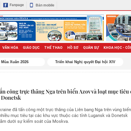
Fanpage
Bản mobile
VĂN HÓA
GIÁO DỤC
THỂ THAO
HỒ SƠ
QUÂN SỰ
KHOA HỌC - CÔ
ấn công trực thăng Nga trên biển Azov và loạt mục tiêu 
 Donetsk
raine đã tấn công một trực thăng của Liên bang Nga trên vùng biể
hiều mục tiêu tại các khu vực thuộc các tỉnh Lugansk và Donetsk
nằm dưới sự kiểm soát của Moskva.