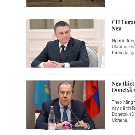
CH Lugans
Nga
Người đứng
Ukraine khẳ
tương lai g
Nga thiết
Donetsk 
Theo hãng 
này đã thiế
Donetsk (D
Ukraine.