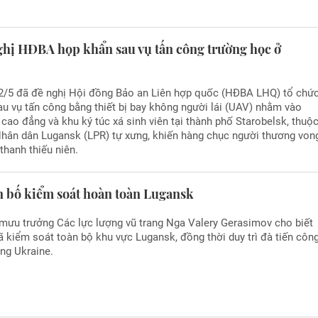
ghị HĐBA họp khẩn sau vụ tấn công trường học ở
2/5 đã đề nghị Hội đồng Bảo an Liên hợp quốc (HĐBA LHQ) tổ chứ
u vụ tấn công bằng thiết bị bay không người lái (UAV) nhằm vào
cao đẳng và khu ký túc xá sinh viên tại thành phố Starobelsk, thuộ
hân dân Lugansk (LPR) tự xưng, khiến hàng chục người thương von
 thanh thiếu niên.
n bố kiểm soát hoàn toàn Lugansk
mưu trưởng Các lực lượng vũ trang Nga Valery Gerasimov cho biết
 kiểm soát toàn bộ khu vực Lugansk, đồng thời duy trì đà tiến côn
ng Ukraine.