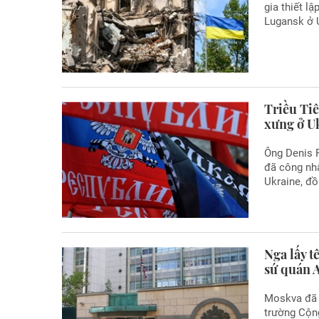
gia thiết l
Lugansk ở 
Triều Ti
xưng ở U
Ông Denis P
đã công nh
Ukraine, đồ
Nga lấy 
sứ quán 
Moskva đã 
trường Cộn