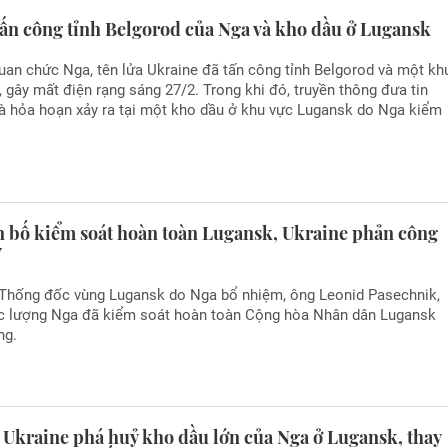
tấn công tỉnh Belgorod của Nga và kho dầu ở Lugansk
an chức Nga, tên lửa Ukraine đã tấn công tỉnh Belgorod và một kh
, gây mất điện rạng sáng 27/2. Trong khi đó, truyền thông đưa tin
và hỏa hoạn xảy ra tại một kho dầu ở khu vực Lugansk do Nga kiểm
n bố kiểm soát hoàn toàn Lugansk, Ukraine phản công
V
 Thống đốc vùng Lugansk do Nga bổ nhiệm, ông Leonid Pasechnik,
ực lượng Nga đã kiểm soát hoàn toàn Cộng hòa Nhân dân Lugansk
ng.
 Ukraine phá huỷ kho dầu lớn của Nga ở Lugansk, thay