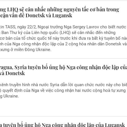
ọng LHQ sẽ cân nhắc những nguyên tắc cơ bản trong
 cận vấn đề Donetsk và Lugansk
in TASS, ngày 22/2, Ngoại trưởng Nga Sergey Lavrov cho biết nước
g Ban Thư ký của Liên hợp quốc (LHQ) sẽ cân nhắc đến những
cơ bản của tổ chức quốc tế này trước khi đưa ra bất kỳ tuyên bố nà
ịnh của Nga công nhận độc lập của 2 cộng hòa nhân dân Donetsk và
 xưng ở miền Đông Ukraine.
ragua, Syria tuyên bố ủng hộ Nga công nhận độc lập củ
và Donetsk
ênh truyền hình nhà nước Syria dẫn lời quan chức nước này cho bi
ộ quyết định của Nga về việc công nhận hai nước cộng hoà tự xưng
g Ukraine.
a tuyên bố ủng hộ Nga công nhận độc lập của Lugansk