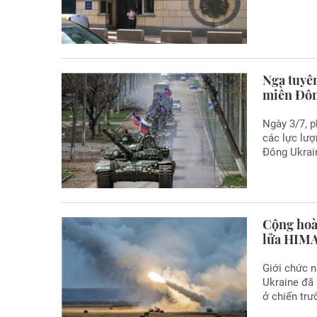
Nga tuyê
miền Đôn
Ngày 3/7, p
các lực lư
Đông Ukrai
Cộng hoà
lửa HIM
Giới chức 
Ukraine đã
ở chiến tr