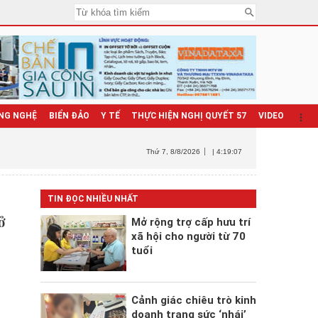
NG NGHỆ
BIỂN ĐẢO
Y TẾ
THỰC HIỆN NGHỊ QUYẾT 57
VIDEO
Thứ 7
, 8/8/2026
| 4:19:09
TIN ĐỌC NHIỀU NHẤT
ở
Mở rộng trợ cấp hưu trí
xã hội cho người từ 70
tuổi
n
Cảnh giác chiêu trò kinh
doanh trang sức ‘nhái’