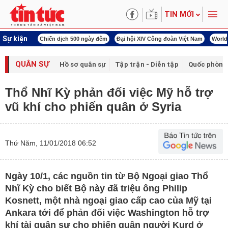
TIN MỚI
Sự kiện
00 ngày đêm
Đại hội XIV Công đoàn Việt Nam
World Cup 2026
Kỳ họp thứ nhấ
QUÂN SỰ
Hồ sơ quân sự
Tập trận - Diễn tập
Quốc phòng
Thổ Nhĩ Kỳ phản đối việc Mỹ hỗ trợ
vũ khí cho phiến quân ở Syria
Thứ Năm, 11/01/2018 06:52
Ngày 10/1, các nguồn tin từ Bộ Ngoại giao Thổ
Nhĩ Kỳ cho biết Bộ này đã triệu ông Philip
Kosnett, một nhà ngoại giao cấp cao của Mỹ tại
Ankara tới để phản đối việc Washington hỗ trợ
khí tài quân sự cho phiến quân người Kurd ở