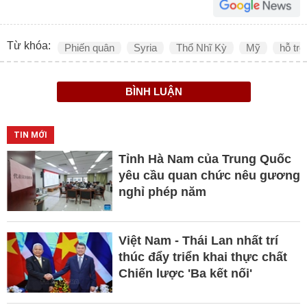
Từ khóa:
Phiến quân
Syria
Thổ Nhĩ Kỳ
Mỹ
hỗ trợ
BÌNH LUẬN
TIN MỚI
Tỉnh Hà Nam của Trung Quốc
yêu cầu quan chức nêu gương
nghỉ phép năm
Việt Nam - Thái Lan nhất trí
thúc đẩy triển khai thực chất
Chiến lược 'Ba kết nối'