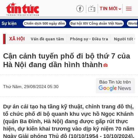
TIN MỚI
Sự kiện
00 ngày đêm
Đại hội XIV Công đoàn Việt Nam
World Cup 2026
Kỳ họp thứ nhấ
XÃ HỘI
Vấn đề quan tâm
Phóng sự - Điều tra
Người tốt - 
Cận cảnh tuyến phố đi bộ thứ 7 của
Hà Nội đang dần hình thành
Thứ Năm, 29/08/2024 05:30
Dự án cải tạo hạ tầng kỹ thuật, chỉnh trang đô thị,
tổ chức phố đi bộ quanh khu vực hồ Ngọc Khánh
(quận Ba Đình, Hà Nội) đang được gấp rút thực
hiện, dự kiến khai trương vào dịp kỷ niệm 70 năm
Ngày Giải phóng Thủ đô (10/10/1954 - 10/10/2024).