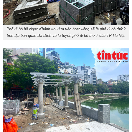
Phố đi bộ hồ Ngọc Khánh khi đưa vào hoạt động sẽ là phố đi bộ thứ 2
trên địa bàn quận Ba Đình và là tuyến phố đi bộ thứ 7 của TP Hà Nội.