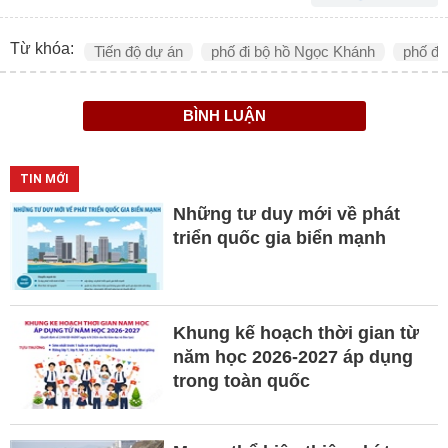
Từ khóa:
Tiến độ dự án
phố đi bộ hồ Ngọc Khánh
phố đi
BÌNH LUẬN
TIN MỚI
Những tư duy mới về phát
triển quốc gia biển mạnh
Khung kế hoạch thời gian từ
năm học 2026-2027 áp dụng
trong toàn quốc