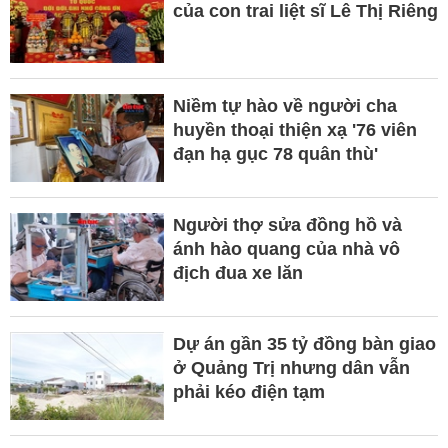
của con trai liệt sĩ Lê Thị Riêng
Niềm tự hào về người cha
huyền thoại thiện xạ '76 viên
đạn hạ gục 78 quân thù'
Người thợ sửa đồng hồ và
ánh hào quang của nhà vô
địch đua xe lăn
Dự án gần 35 tỷ đồng bàn giao
ở Quảng Trị nhưng dân vẫn
phải kéo điện tạm