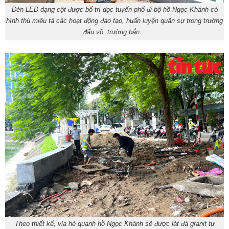
Đèn LED dạng cột được bố trí dọc tuyến phố đi bộ hồ Ngọc Khánh có
hình thù miêu tả các hoạt động đào tạo, huấn luyện quân sự trong trường
đấu võ, trường bắn...
Theo thiết kế, vỉa hè quanh hồ Ngọc Khánh sẽ được lát đá granit tự