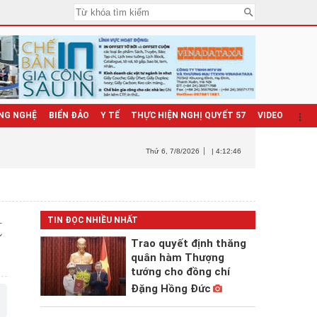
NG NGHỆ
BIỂN ĐẢO
Y TẾ
THỰC HIỆN NGHỊ QUYẾT 57
VIDEO
Thứ 6
, 7/8/2026
| 4:12:47
t
TIN ĐỌC NHIỀU NHẤT
Trao quyết định thăng
quân hàm Thượng
tướng cho đồng chí
Đặng Hồng Đức