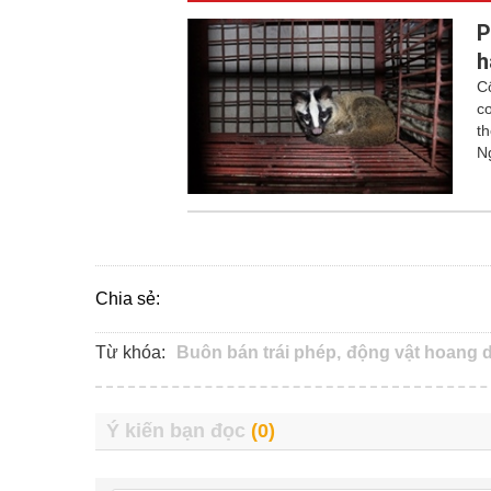
P
h
Cô
cơ
th
N
Chia sẻ:
Từ khóa:
Buôn bán trái phép,
động vật hoang d