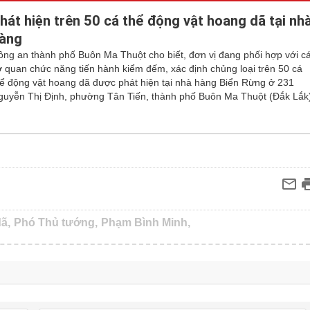
hát hiện trên 50 cá thể động vật hoang dã tại nh
àng
ng an thành phố Buôn Ma Thuột cho biết, đơn vị đang phối hợp với ca
 quan chức năng tiến hành kiểm đếm, xác định chủng loại trên 50 cá
ể động vật hoang dã được phát hiện tại nhà hàng Biển Rừng ở 231
guyễn Thị Định, phường Tân Tiến, thành phố Buôn Ma Thuột (Đắk Lắk
ã,
Phó Thủ tướng,
Phạm Bình Minh,