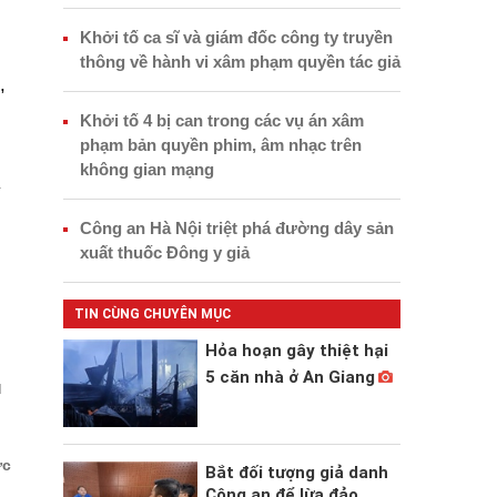
Khởi tố ca sĩ và giám đốc công ty truyền
thông về hành vi xâm phạm quyền tác giả
,
Khởi tố 4 bị can trong các vụ án xâm
phạm bản quyền phim, âm nhạc trên
không gian mạng
ý
Công an Hà Nội triệt phá đường dây sản
xuất thuốc Đông y giả
TIN CÙNG CHUYÊN MỤC
Hỏa hoạn gây thiệt hại
5 căn nhà ở An Giang
u
ức
Bắt đối tượng giả danh
Công an để lừa đảo