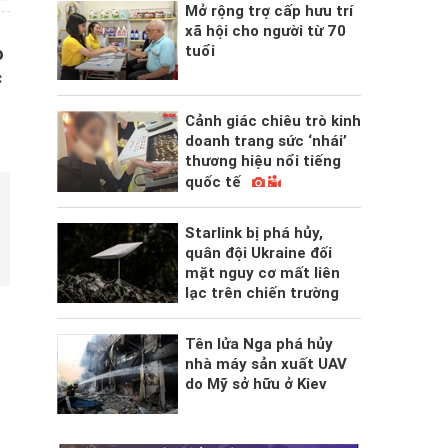
Mở rộng trợ cấp hưu trí
xã hội cho người từ 70
tuổi
o
c
Cảnh giác chiêu trò kinh
doanh trang sức ‘nhái’
thương hiệu nổi tiếng
quốc tế
Starlink bị phá hủy,
quân đội Ukraine đối
mặt nguy cơ mất liên
lạc trên chiến trường
Tên lửa Nga phá hủy
nhà máy sản xuất UAV
do Mỹ sở hữu ở Kiev