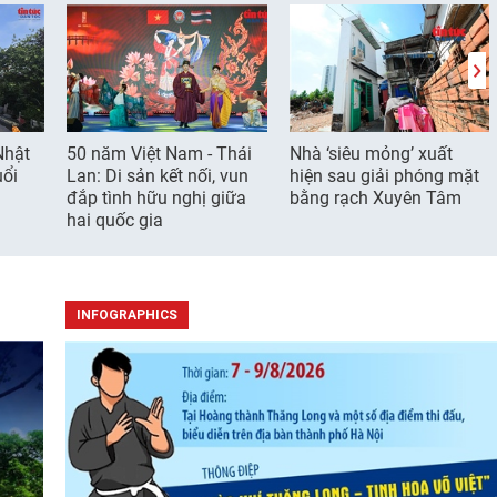
Nhật
50 năm Việt Nam - Thái
Nhà ‘siêu mỏng’ xuất
uổi
Lan: Di sản kết nối, vun
hiện sau giải phóng mặt
đắp tình hữu nghị giữa
bằng rạch Xuyên Tâm
hai quốc gia
INFOGRAPHICS