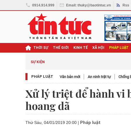
0914.914.999
Email: thuky@baotintuc.vn
Rss
THỜI SỰ
THẾ GIỚI
KINH TẾ
XÃ HỘI
PHÁP LUẬT
SỰ KIỆN
PHÁP LUẬT
Văn bản mới
An ninh trật tự
Chống b
Xử lý triệt để hành vi
hoang dã
Pháp luật
Thứ Sáu, 04/01/2019 20:00
|