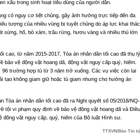
uen xấu trong sinh hoạt tiêu dùng của người dân.
ang có nguy cơ tiệt chủng, gây ảnh hưởng trực tiếp đến đa
biểu tượng của nhiều vùng bị tuyệt chủng do áp lực khai thác
t sừng, hổ, bò xám, trâu rừng, hươu vàng và nhiều thú lớn
ối cao, từ năm 2015-2017, Tòa án nhân dân tối cao đã thụ l
về bảo vệ động vật hoang dã, động vật nguy cấp quý, hiếm.
m, 96 trường hợp tù từ 3 năm trở xuống. Các vụ việc còn lại
 cải tạo không giam giữ hoặc tù giam nhưng cho hưởng án
n Tòa án nhân dân tối cao đã ra Nghị quyết số 05/2018/NQ-
 tội vi phạm quy định về bảo vệ động vật hoang dã và Điề
ệ động vật nguy cấp, quý, hiếm của Bộ luật Hình sự.
TTXVN/Báo Tin t