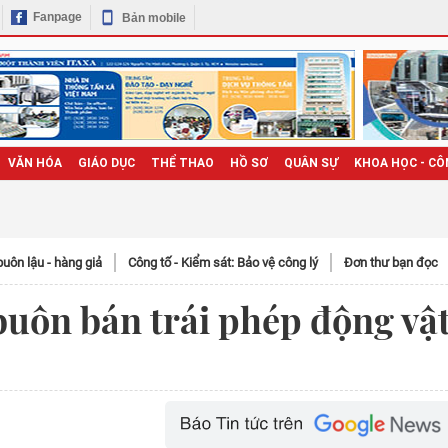
Fanpage
Bản mobile
VĂN HÓA
GIÁO DỤC
THỂ THAO
HỒ SƠ
QUÂN SỰ
KHOA HỌC - CÔ
uôn lậu - hàng giả
Công tố - Kiểm sát: Bảo vệ công lý
Đơn thư bạn đọc
 buôn bán trái phép động vậ