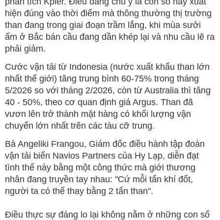
phân tích Kpler. Điều đáng chú ý là con số này xuất
hiện đúng vào thời điểm mà thông thường thị trường
than đang trong giai đoạn trầm lắng, khi mùa sưởi
ấm ở Bắc bán cầu đang dần khép lại và nhu cầu lẽ ra
phải giảm.
Cước vận tải từ Indonesia (nước xuất khẩu than lớn
nhất thế giới) tăng trung bình 60-75% trong tháng
5/2026 so với tháng 2/2026, còn từ Australia thì tăng
40 - 50%, theo cơ quan định giá Argus. Than đã
vươn lên trở thành mặt hàng có khối lượng vận
chuyển lớn nhất trên các tàu cỡ trung.
Bà Angeliki Frangou, Giám đốc điều hành tập đoàn
vận tải biển Navios Partners của Hy Lạp, diễn đạt
tình thế này bằng một công thức mà giới thương
nhân đang truyền tay nhau: "Cứ mỗi tấn khí đốt,
người ta có thể thay bằng 2 tấn than".
Điều thực sự đáng lo lại không nằm ở những con số