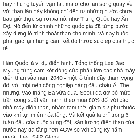
hay những tuyến vận tải, mà ở chỗ làn sóng quay về
với than lần này không chỉ đến từ những nước chưa
bao giờ thực sự rời xa nó, như Trung Quốc hay Ấn
Độ. Nó đến từ chính những quốc gia đã từng bước
xây dựng lộ trình thoát than cho mình, và nay buộc
phải gác lại những cam kết đó trước sức ép của thực
tế.
Hàn Quốc là ví dụ điển hình. Tổng thống Lee Jae
Myung từng cam kết đóng cửa phần lớn các nhà máy
điện than vào năm 2040 - một lộ trình đầy tham vọng
đối với một nền công nghiệp hàng đầu châu Á. Thế
nhưng, vào tháng Ba vừa qua, Seoul đã dỡ bỏ mức
trần công suất vận hành theo mùa 80% đối với các
nhà máy điện than, nhằm tạm thời giảm sự phụ thuộc
vào khí tự nhiên hóa lỏng. Và kết quả là chỉ trong 6
tuần đầu của cuộc xung đột, sản lượng điện than của
nước này đã tăng hơn 4GW so với cùng kỳ năm
ngoái, theo S&P Global.