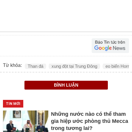
Từ khóa:
Than đá
xung đột tại Trung Đông
eo biển Horm
BÌNH LUẬN
TIN MỚI
Những nước nào có thể tham
gia hiệp ước phòng thủ Mecca
trong tương lai?