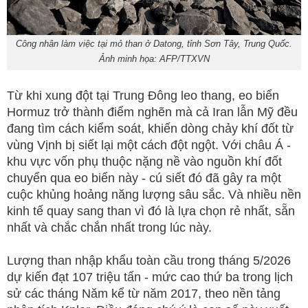
Công nhân làm việc tại mỏ than ở Datong, tỉnh Sơn Tây, Trung Quốc.
Ảnh minh họa: AFP/TTXVN
Từ khi xung đột tại Trung Đông leo thang, eo biển
Hormuz trở thành điểm nghẽn mà cả Iran lẫn Mỹ đều
đang tìm cách kiểm soát, khiến dòng chảy khí đốt từ
vùng Vịnh bị siết lại một cách đột ngột. Với châu Á -
khu vực vốn phụ thuộc nặng nề vào nguồn khí đốt
chuyển qua eo biển này - cú siết đó đã gây ra một
cuộc khủng hoảng năng lượng sâu sắc. Và nhiều nền
kinh tế quay sang than vì đó là lựa chọn rẻ nhất, sẵn
nhất và chắc chắn nhất trong lúc này.
Lượng than nhập khẩu toàn cầu trong tháng 5/2026
dự kiến đạt 107 triệu tấn - mức cao thứ ba trong lịch
sử các tháng Năm kể từ năm 2017, theo nền tảng