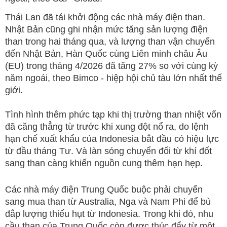
Thái Lan đã tái khởi động các nhà máy điện than.
Nhật Bản cũng ghi nhận mức tăng sản lượng điện
than trong hai tháng qua, và lượng than vận chuyển
đến Nhật Bản, Hàn Quốc cùng Liên minh châu Âu
(EU) trong tháng 4/2026 đã tăng 27% so với cùng kỳ
năm ngoái, theo Bimco - hiệp hội chủ tàu lớn nhất thế
giới.
Tình hình thêm phức tạp khi thị trường than nhiệt vốn
đã căng thẳng từ trước khi xung đột nổ ra, do lệnh
hạn chế xuất khẩu của Indonesia bắt đầu có hiệu lực
từ đầu tháng Tư. Và làn sóng chuyển đổi từ khí đốt
sang than càng khiến nguồn cung thêm hạn hẹp.
Các nhà máy điện Trung Quốc buộc phải chuyển
sang mua than từ Australia, Nga và Nam Phi để bù
đắp lượng thiếu hụt từ Indonesia. Trong khi đó, nhu
cầu than của Trung Quốc còn được thúc đẩy từ một