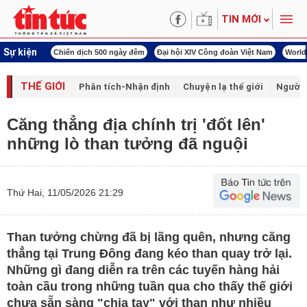
TIN MỚI
Sự kiện
í cách mạng
Chiến dịch 500 ngày đêm
Đại hội XIV Công đoàn Việt Nam
World
THẾ GIỚI
Phân tích-Nhận định
Chuyện lạ thế giới
Người 
Căng thẳng địa chính trị 'đốt lên'
những lò than tưởng đã nguội
Thứ Hai, 11/05/2026 21:29
Than tưởng chừng đã bị lãng quên, nhưng căng
thẳng tại Trung Đông đang kéo than quay trở lại.
Những gì đang diễn ra trên các tuyến hàng hải
toàn cầu trong những tuần qua cho thấy thế giới
chưa sẵn sàng "chia tay" với than như nhiều