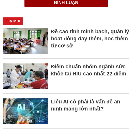
BÌNH LUẬN
TIN MỚI
Đề cao tính minh bạch, quản lý
hoạt động dạy thêm, học thêm
từ cơ sở
Điểm chuẩn nhóm ngành sức
khỏe tại HIU cao nhất 22 điểm
Liệu AI có phải là vấn đề an
ninh mạng lớn nhất?