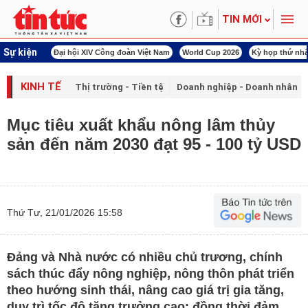
TIN MỚI
Sự kiện
00 ngày đêm
Đại hội XIV Công đoàn Việt Nam
World Cup 2026
Kỳ họp thứ nhấ
KINH TẾ
Thị trường - Tiền tệ
Doanh nghiệp - Doanh nhân
Mục tiêu xuất khẩu nông lâm thủy
sản đến năm 2030 đạt 95 - 100 tỷ USD
Thứ Tư, 21/01/2026 15:58
Đảng và Nhà nước có nhiều chủ trương, chính
sách thúc đẩy nông nghiệp, nông thôn phát triển
theo hướng sinh thái, nâng cao giá trị gia tăng,
duy trì tốc độ tăng trưởng cao; đồng thời đảm