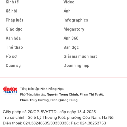
Kinh tế
Video
Xã hội
Ảnh
Pháp luật
infographics
Giáo dục
Megastory
Văn hóa
Ảnh 360
Thể thao
Bạn đọc
Hồ sơ
Giải mã muôn mặt
Quân sự
Doanh nghiệp
Tổng biên tập:
Ninh Hồng Nga
Phó Tổng biên tập:
Nguyễn Trọng Chính, Phạm Thị Tuyết,
Phạm Thuỳ Hương, Đinh Quang Dũng
Giấy phép số 20/GP-BVHTTDL cấp ngày 18-4-2025.
Trụ sở chính: Số 5 Lý Thường Kiệt, phường Cửa Nam, Hà Nội
Điện thoại: 024.38248605/39330336; Fax: 024.38253753