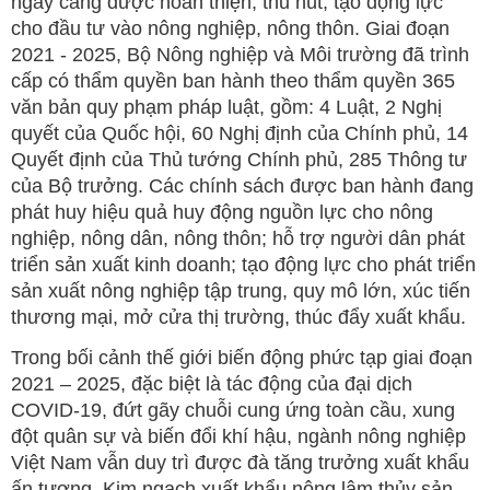
ngày càng được hoàn thiện, thu hút, tạo động lực
cho đầu tư vào nông nghiệp, nông thôn. Giai đoạn
2021 - 2025, Bộ Nông nghiệp và Môi trường đã trình
cấp có thẩm quyền ban hành theo thẩm quyền 365
văn bản quy phạm pháp luật, gồm: 4 Luật, 2 Nghị
quyết của Quốc hội, 60 Nghị định của Chính phủ, 14
Quyết định của Thủ tướng Chính phủ, 285 Thông tư
của Bộ trưởng. Các chính sách được ban hành đang
phát huy hiệu quả huy động nguồn lực cho nông
nghiệp, nông dân, nông thôn; hỗ trợ người dân phát
triển sản xuất kinh doanh; tạo động lực cho phát triển
sản xuất nông nghiệp tập trung, quy mô lớn, xúc tiến
thương mại, mở cửa thị trường, thúc đẩy xuất khẩu.
Trong bối cảnh thế giới biến động phức tạp giai đoạn
2021 – 2025, đặc biệt là tác động của đại dịch
COVID-19, đứt gãy chuỗi cung ứng toàn cầu, xung
đột quân sự và biến đổi khí hậu, ngành nông nghiệp
Việt Nam vẫn duy trì được đà tăng trưởng xuất khẩu
ấn tượng. Kim ngạch xuất khẩu nông lâm thủy sản