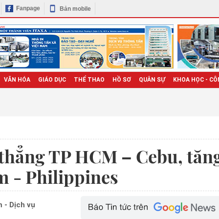
Fanpage
Bản mobile
VĂN HÓA
GIÁO DỤC
THỂ THAO
HỒ SƠ
QUÂN SỰ
KHOA HỌC - CÔ
 thẳng TP HCM – Cebu, tăn
m - Philippines
 - Dịch vụ