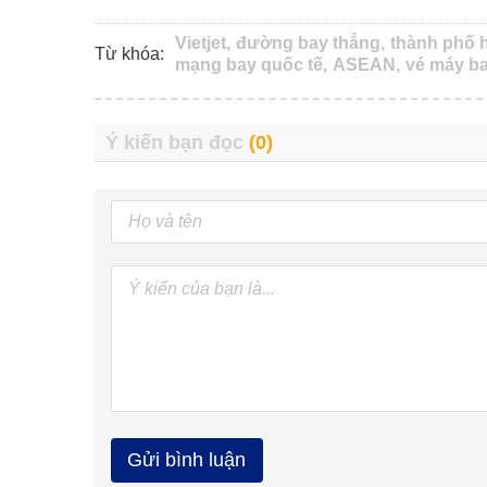
Vietjet,
đường bay thẳng,
thành phố h
Từ khóa:
mạng bay quốc tế,
ASEAN,
vé máy ba