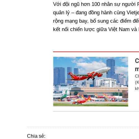
Với đội ngũ hơn 100 nhân sự người Ph
quản lý – đang đồng hành cùng Vietje
rộng mạng bay, bổ sung các điểm đến 
kết nối chiến lược giữa Việt Nam và
C
m
C
(
kh
Chia sẻ: