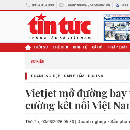
0914.914.999
Email: thuky@baotintuc.vn
Rss
THỜI SỰ
THẾ GIỚI
KINH TẾ
XÃ HỘI
PHÁP LUẬT
SỰ KIỆN
DOANH NGHIỆP - SẢN PHẨM - DỊCH VỤ
Vietjet mở đường bay
cường kết nối Việt Na
Doanh nghiệp - Sản phẩm
Thứ Tư, 03/06/2026 05:56
|