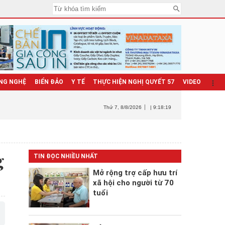
NG NGHỆ
BIỂN ĐẢO
Y TẾ
THỰC HIỆN NGHỊ QUYẾT 57
VIDEO
Thứ 7
, 8/8/2026
| 9:18:21
g
TIN ĐỌC NHIỀU NHẤT
Mở rộng trợ cấp hưu trí
xã hội cho người từ 70
tuổi