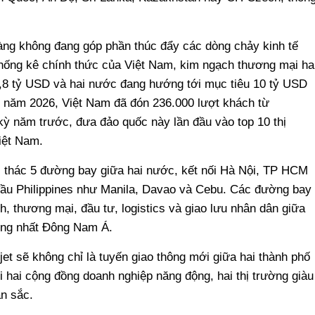
àng không đang góp phần thúc đẩy các dòng chảy kinh tế
thống kê chính thức của Việt Nam, kim ngạch thương mại ha
7,8 tỷ USD và hai nước đang hướng tới mục tiêu 10 tỷ USD
ầu năm 2026, Việt Nam đã đón 236.000 lượt khách từ
kỳ năm trước, đưa đảo quốc này lần đầu vào top 10 thị
iệt Nam.
i thác 5 đường bay giữa hai nước, kết nối Hà Nội, TP HCM
ầu Philippines như Manila, Davao và Cebu. Các đường bay
h, thương mại, đầu tư, logistics và giao lưu nhân dân giữa
động nhất Đông Nam Á.
 sẽ không chỉ là tuyến giao thông mới giữa hai thành phố
i hai cộng đồng doanh nghiệp năng động, hai thị trường giàu
ản sắc.