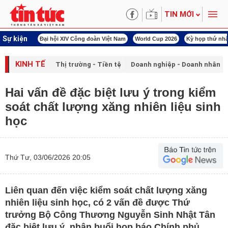
TIN MỚI
Sự kiện
00 ngày đêm
Đại hội XIV Công đoàn Việt Nam
World Cup 2026
Kỳ họp thứ nhấ
KINH TẾ
Thị trường - Tiền tệ
Doanh nghiệp - Doanh nhân
Hai vấn đề đặc biệt lưu ý trong kiểm
soát chất lượng xăng nhiên liệu sinh
học
Thứ Tư, 03/06/2026 20:05
Liên quan đến việc kiểm soát chất lượng xăng
nhiên liệu sinh học, có 2 vấn đề được Thứ
trưởng Bộ Công Thương Nguyễn Sinh Nhật Tân
đặc biệt lưu ý, nhân buổi họp báo Chính phủ