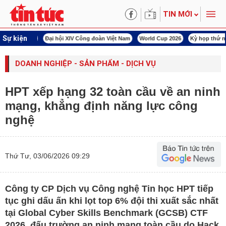
TIN MỚI
Sự kiện
00 ngày đêm
Đại hội XIV Công đoàn Việt Nam
World Cup 2026
Kỳ họp thứ nhấ
DOANH NGHIỆP - SẢN PHẨM - DỊCH VỤ
HPT xếp hạng 32 toàn cầu về an ninh
mạng, khẳng định năng lực công
nghệ
Thứ Tư, 03/06/2026 09:29
Công ty CP Dịch vụ Công nghệ Tin học HPT tiếp
tục ghi dấu ấn khi lọt top 6% đội thi xuất sắc nhất
tại Global Cyber Skills Benchmark (GCSB) CTF
2026, đấu trường an ninh mạng toàn cầu do Hack