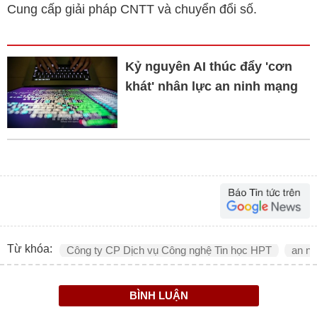
Cung cấp giải pháp CNTT và chuyển đổi số.
Kỷ nguyên AI thúc đẩy 'cơn
khát' nhân lực an ninh mạng
Từ khóa:
Công ty CP Dịch vụ Công nghệ Tin học HPT
an n
BÌNH LUẬN