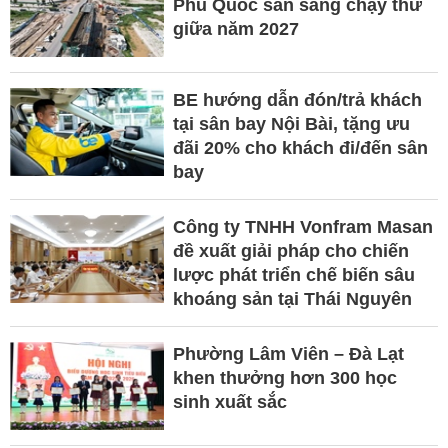
Phú Quốc sẵn sàng chạy thử
giữa năm 2027
BE hướng dẫn đón/trả khách
tại sân bay Nội Bài, tặng ưu
đãi 20% cho khách đi/đến sân
bay
Công ty TNHH Vonfram Masan
đề xuất giải pháp cho chiến
lược phát triển chế biến sâu
khoáng sản tại Thái Nguyên
Phường Lâm Viên – Đà Lạt
khen thưởng hơn 300 học
sinh xuất sắc