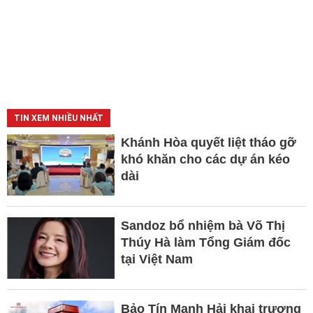
TIN XEM NHIỀU NHẤT
Khánh Hòa quyết liệt tháo gỡ
khó khăn cho các dự án kéo
dài
Sandoz bổ nhiệm bà Võ Thị
Thúy Hà làm Tổng Giám đốc
tại Việt Nam
Bảo Tín Mạnh Hải khai trương