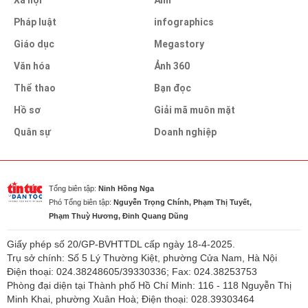
Xã hội
Ảnh
Pháp luật
infographics
Giáo dục
Megastory
Văn hóa
Ảnh 360
Thể thao
Bạn đọc
Hồ sơ
Giải mã muôn mặt
Quân sự
Doanh nghiệp
Tổng biên tập:
Ninh Hồng Nga
Phó Tổng biên tập:
Nguyễn Trọng Chính, Phạm Thị Tuyết,
Phạm Thuỳ Hương, Đinh Quang Dũng
Giấy phép số 20/GP-BVHTTDL cấp ngày 18-4-2025.
Trụ sở chính: Số 5 Lý Thường Kiệt, phường Cửa Nam, Hà Nội
Điện thoại: 024.38248605/39330336; Fax: 024.38253753
Phòng đại diện tại Thành phố Hồ Chí Minh: 116 - 118 Nguyễn Thị
Minh Khai, phường Xuân Hoà; Điện thoại: 028.39303464