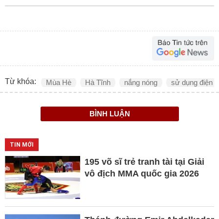
Từ khóa:
Mùa Hè
Hà Tĩnh
nắng nóng
sử dụng điện
BÌNH LUẬN
TIN MỚI
195 võ sĩ trẻ tranh tài tại Giải
vô địch MMA quốc gia 2026