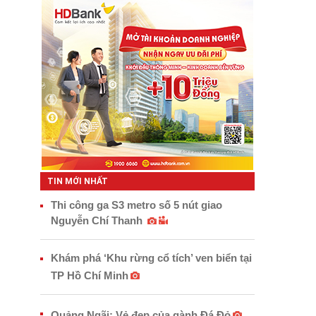
TIN MỚI NHẤT
Thi công ga S3 metro số 5 nút giao
Nguyễn Chí Thanh
Khám phá ‘Khu rừng cổ tích’ ven biển tại
TP Hồ Chí Minh
Quảng Ngãi: Vẻ đẹp của gành Đá Đỏ