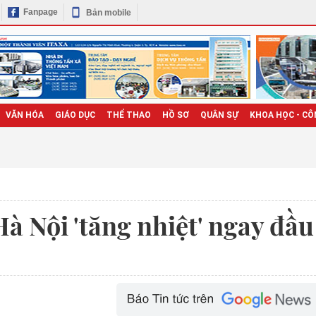
Fanpage
Bản mobile
VĂN HÓA
GIÁO DỤC
THỂ THAO
HỒ SƠ
QUÂN SỰ
KHOA HỌC - CÔ
à Nội 'tăng nhiệt' ngay đầu