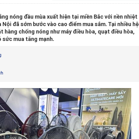
ng nóng đầu mùa xuất hiện tại miền Bắc với nền nhiệt
Hà Nội đã sớm bước vào cao điểm mua sắm. Tại nhiều hệ
ặt hàng chống nóng như máy điều hòa, quạt điều hòa,
có sức mua tăng mạnh.
g
ch