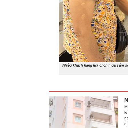
Nhiều khách hàng lựa chọn mua sắm sớm
N
M
l
n
q