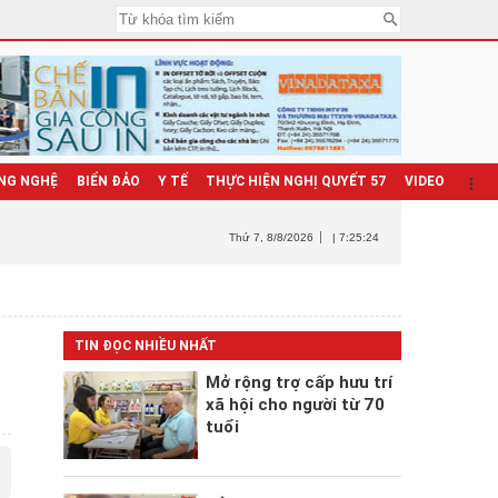
NG NGHỆ
BIỂN ĐẢO
Y TẾ
THỰC HIỆN NGHỊ QUYẾT 57
VIDEO
Thứ 7
, 8/8/2026
| 7:25:25
TIN ĐỌC NHIỀU NHẤT
Mở rộng trợ cấp hưu trí
xã hội cho người từ 70
tuổi