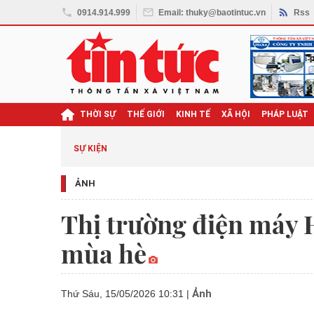
0914.914.999
Email: thuky@baotintuc.vn
Rss
THỜI SỰ
THẾ GIỚI
KINH TẾ
XÃ HỘI
PHÁP LUẬT
SỰ KIỆN
ẢNH
Thị trường điện máy H
mùa hè
Ảnh
Thứ Sáu, 15/05/2026 10:31
|