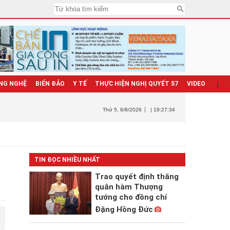
NG NGHỆ
BIỂN ĐẢO
Y TẾ
THỰC HIỆN NGHỊ QUYẾT 57
VIDEO
Thứ 5
, 6/8/2026
| 19:27:35
TIN ĐỌC NHIỀU NHẤT
Trao quyết định thăng
quân hàm Thượng
tướng cho đồng chí
Đặng Hồng Đức