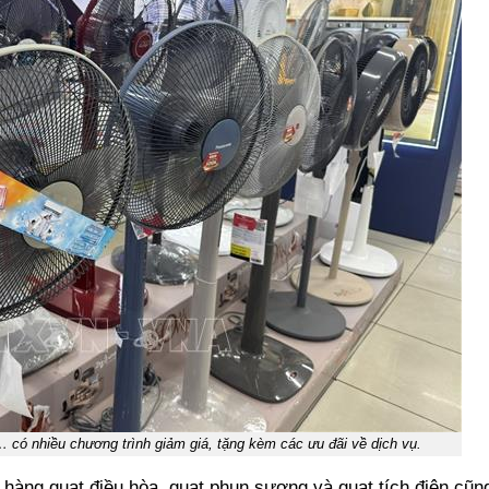
 có nhiều chương trình giảm giá, tặng kèm các ưu đãi về dịch vụ.
 hàng quạt điều hòa, quạt phun sương và quạt tích điện cũn