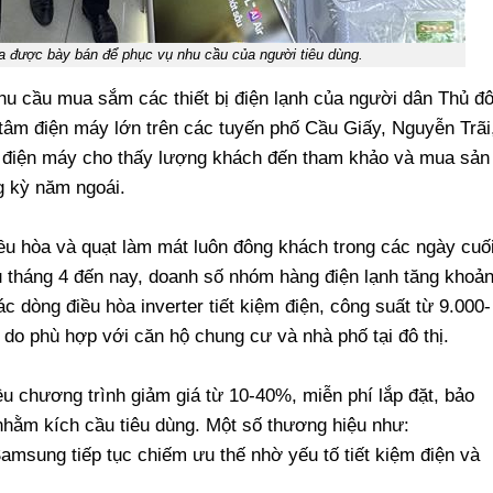
 được bày bán để phục vụ nhu cầu của người tiêu dùng.
nhu cầu mua sắm các thiết bị điện lạnh của người dân Thủ đ
 tâm điện máy lớn trên các tuyến phố Cầu Giấy, Nguyễn Trãi
hị điện máy cho thấy lượng khách đến tham khảo và mua sản
g kỳ năm ngoái.
ều hòa và quạt làm mát luôn đông khách trong các ngày cuố
đầu tháng 4 đến nay, doanh số nhóm hàng điện lạnh tăng khoả
dòng điều hòa inverter tiết kiệm điện, công suất từ 9.000-
do phù hợp với căn hộ chung cư và nhà phố tại đô thị.
ều chương trình giảm giá từ 10-40%, miễn phí lắp đặt, bảo
hằm kích cầu tiêu dùng. Một số thương hiệu như:
amsung tiếp tục chiếm ưu thế nhờ yếu tố tiết kiệm điện và