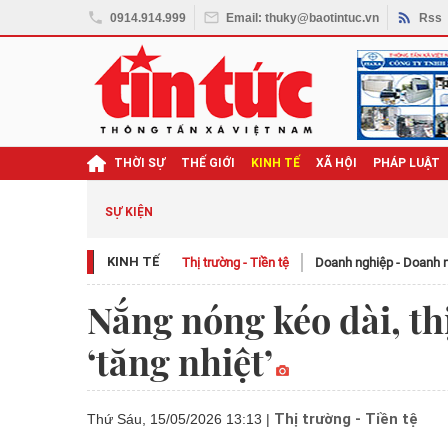
0914.914.999
Email: thuky@baotintuc.vn
Rss
THỜI SỰ
THẾ GIỚI
KINH TẾ
XÃ HỘI
PHÁP LUẬT
SỰ KIỆN
KINH TẾ
Thị trường - Tiền tệ
Doanh nghiệp - Doanh 
Nắng nóng kéo dài, th
‘tăng nhiệt’
Thị trường - Tiền tệ
Thứ Sáu, 15/05/2026 13:13
|