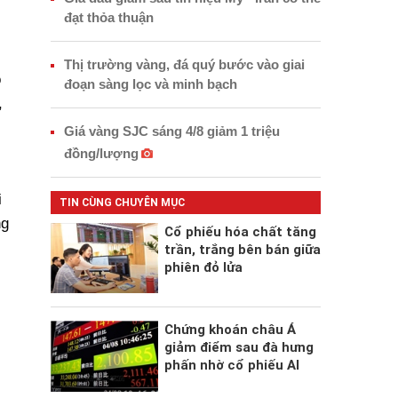
đạt thỏa thuận
Thị trường vàng, đá quý bước vào giai
ô
đoạn sàng lọc và minh bạch
,
Giá vàng SJC sáng 4/8 giảm 1 triệu
đồng/lượng
i
TIN CÙNG CHUYÊN MỤC
ng
Cổ phiếu hóa chất tăng
trần, trắng bên bán giữa
phiên đỏ lửa
Chứng khoán châu Á
giảm điểm sau đà hưng
phấn nhờ cổ phiếu AI