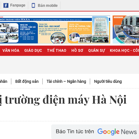
Fanpage
Bản mobile
VĂN HÓA
GIÁO DỤC
THỂ THAO
HỒ SƠ
QUÂN SỰ
KHOA HỌC - CÔ
nhân
Bất động sản
Tài chính – Ngân hàng
Người tiêu dùng
ị trường điện máy Hà Nội