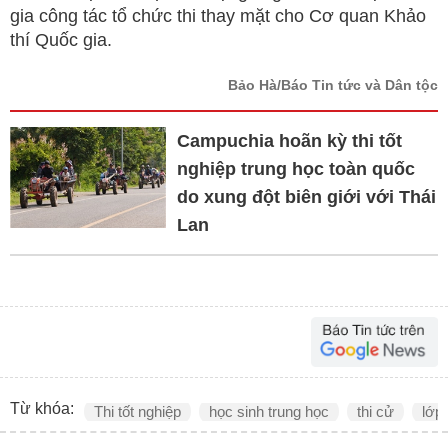
gia công tác tổ chức thi thay mặt cho Cơ quan Khảo
thí Quốc gia.
Bảo Hà/Báo Tin tức và Dân tộc
Campuchia hoãn kỳ thi tốt
nghiệp trung học toàn quốc
do xung đột biên giới với Thái
Lan
Từ khóa:
Thi tốt nghiệp
học sinh trung học
thi cử
lớp