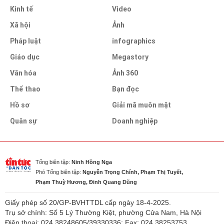
Kinh tế
Video
Xã hội
Ảnh
Pháp luật
infographics
Giáo dục
Megastory
Văn hóa
Ảnh 360
Thể thao
Bạn đọc
Hồ sơ
Giải mã muôn mặt
Quân sự
Doanh nghiệp
Tổng biên tập:
Ninh Hồng Nga
Phó Tổng biên tập:
Nguyễn Trọng Chính, Phạm Thị Tuyết,
Phạm Thuỳ Hương, Đinh Quang Dũng
Giấy phép số 20/GP-BVHTTDL cấp ngày 18-4-2025.
Trụ sở chính: Số 5 Lý Thường Kiệt, phường Cửa Nam, Hà Nội
Điện thoại: 024.38248605/39330336; Fax: 024.38253753