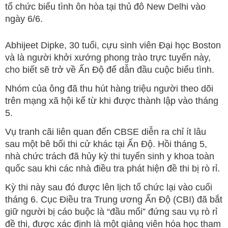
tổ chức biểu tình ôn hòa tại thủ đô New Delhi vào
ngày 6/6.
Abhijeet Dipke, 30 tuổi, cựu sinh viên Đại học Boston
và là người khởi xướng phong trào trực tuyến này,
cho biết sẽ trở về Ấn Độ để dẫn đầu cuộc biểu tình.
Nhóm của ông đã thu hút hàng triệu người theo dõi
trên mạng xã hội kể từ khi được thành lập vào tháng
5.
Vụ tranh cãi liên quan đến CBSE diễn ra chỉ ít lâu
sau một bê bối thi cử khác tại Ấn Độ. Hồi tháng 5,
nhà chức trách đã hủy kỳ thi tuyển sinh y khoa toàn
quốc sau khi các nhà điều tra phát hiện đề thi bị rò rỉ.
Kỳ thi này sau đó được lên lịch tổ chức lại vào cuối
tháng 6. Cục Điều tra Trung ương Ấn Độ (CBI) đã bắt
giữ người bị cáo buộc là “đầu mối” đứng sau vụ rò rỉ
đề thi, được xác định là một giảng viên hóa học tham