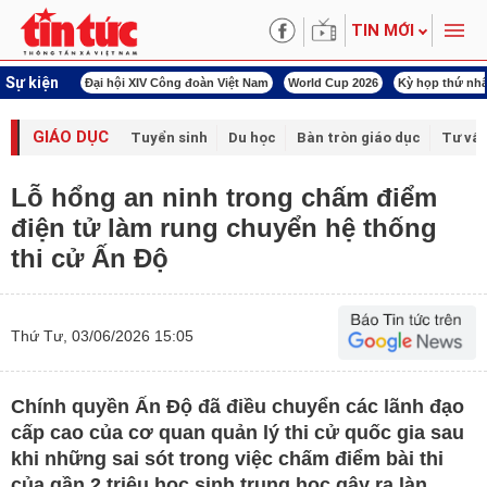
TIN MỚI
Sự kiện
00 ngày đêm
Đại hội XIV Công đoàn Việt Nam
World Cup 2026
Kỳ họp thứ nhấ
GIÁO DỤC
Tuyển sinh
Du học
Bàn tròn giáo dục
Tư vấ
Lỗ hổng an ninh trong chấm điểm
điện tử làm rung chuyển hệ thống
thi cử Ấn Độ
Thứ Tư, 03/06/2026 15:05
Chính quyền Ấn Độ đã điều chuyển các lãnh đạo
cấp cao của cơ quan quản lý thi cử quốc gia sau
khi những sai sót trong việc chấm điểm bài thi
của gần 2 triệu học sinh trung học gây ra làn