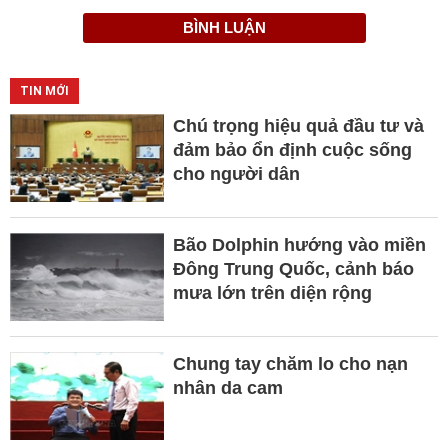
BÌNH LUẬN
TIN MỚI
Chú trọng hiệu quả đầu tư và
đảm bảo ổn định cuộc sống
cho người dân
Bão Dolphin hướng vào miền
Đông Trung Quốc, cảnh báo
mưa lớn trên diện rộng
Chung tay chăm lo cho nạn
nhân da cam