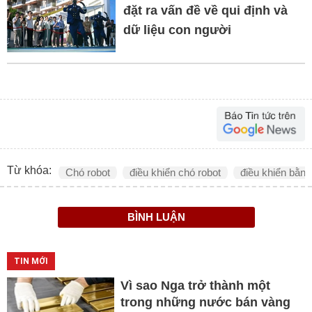
đặt ra vấn đề về qui định và
dữ liệu con người
Từ khóa:
Chó robot
điều khiển chó robot
điều khiển bằng
BÌNH LUẬN
TIN MỚI
Vì sao Nga trở thành một
trong những nước bán vàng