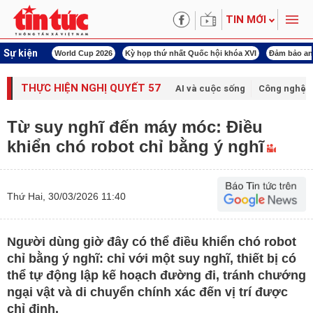
TIN MỚI
Sự kiện
àn Việt Nam
World Cup 2026
Kỳ họp thứ nhất Quốc hội khóa XVI
Đảm bảo an
THỰC HIỆN NGHỊ QUYẾT 57
AI và cuộc sống
Công nghệ v
Từ suy nghĩ đến máy móc: Điều
khiển chó robot chỉ bằng ý nghĩ
Thứ Hai, 30/03/2026 11:40
Người dùng giờ đây có thể điều khiển chó robot
chỉ bằng ý nghĩ: chỉ với một suy nghĩ, thiết bị có
thể tự động lập kế hoạch đường đi, tránh chướng
ngại vật và di chuyển chính xác đến vị trí được
chỉ định.