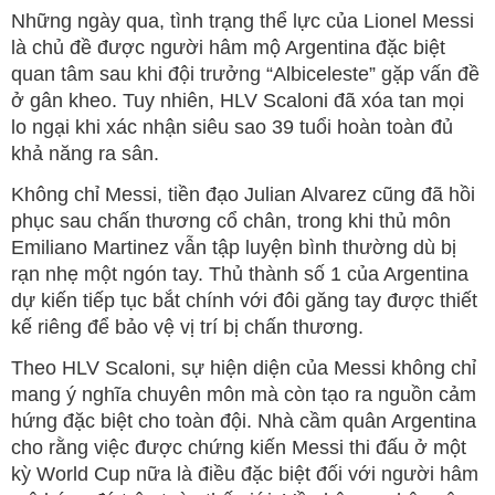
Những ngày qua, tình trạng thể lực của Lionel Messi
là chủ đề được người hâm mộ Argentina đặc biệt
quan tâm sau khi đội trưởng “Albiceleste” gặp vấn đề
ở gân kheo. Tuy nhiên, HLV Scaloni đã xóa tan mọi
lo ngại khi xác nhận siêu sao 39 tuổi hoàn toàn đủ
khả năng ra sân.
Không chỉ Messi, tiền đạo Julian Alvarez cũng đã hồi
phục sau chấn thương cổ chân, trong khi thủ môn
Emiliano Martinez vẫn tập luyện bình thường dù bị
rạn nhẹ một ngón tay. Thủ thành số 1 của Argentina
dự kiến tiếp tục bắt chính với đôi găng tay được thiết
kế riêng để bảo vệ vị trí bị chấn thương.
Theo HLV Scaloni, sự hiện diện của Messi không chỉ
mang ý nghĩa chuyên môn mà còn tạo ra nguồn cảm
hứng đặc biệt cho toàn đội. Nhà cầm quân Argentina
cho rằng việc được chứng kiến Messi thi đấu ở một
kỳ World Cup nữa là điều đặc biệt đối với người hâm