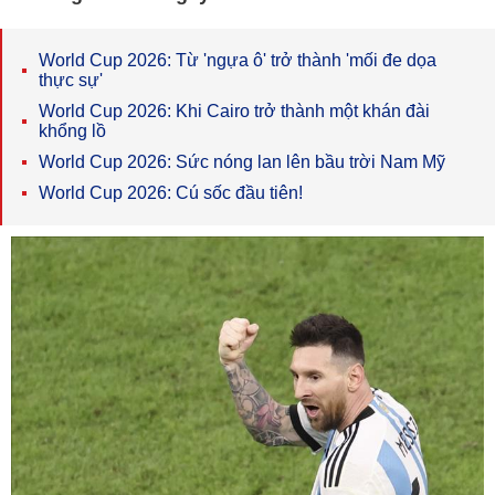
World Cup 2026: Từ 'ngựa ô' trở thành 'mối đe dọa
thực sự'
World Cup 2026: Khi Cairo trở thành một khán đài
khổng lồ
World Cup 2026: Sức nóng lan lên bầu trời Nam Mỹ
World Cup 2026: Cú sốc đầu tiên!