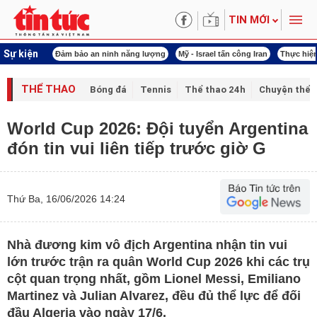
TIN MỚI
Sự kiện
 năng lượng
Mỹ - Israel tấn công Iran
Thực hiện Nghị quyết 80
Thực hiện Ngh
THỂ THAO
Bóng đá
Tennis
Thể thao 24h
Chuyện thể 
World Cup 2026: Đội tuyển Argentina
đón tin vui liên tiếp trước giờ G
Thứ Ba, 16/06/2026 14:24
Nhà đương kim vô địch Argentina nhận tin vui
lớn trước trận ra quân World Cup 2026 khi các trụ
cột quan trọng nhất, gồm Lionel Messi, Emiliano
Martinez và Julian Alvarez, đều đủ thể lực để đối
đầu Algeria vào ngày 17/6.