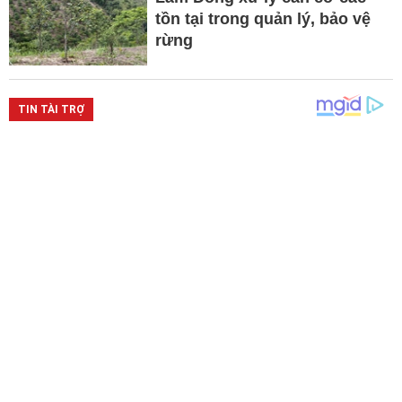
tồn tại trong quản lý, bảo vệ
rừng