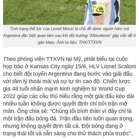
Tình trạng thể lực của Lionel Messi là chủ đề được người hâm mộ
Argentina đặc biệt quan tâm sau khi đội trưởng “Albiceleste” gặp vấn đề ở
gân kheo. Ảnh tư liệu: THX/TTXVN
Theo phóng viên TTXVN tại Mỹ, phát biểu tại cuộc
họp báo ở Kansas City ngày 15/6, HLV Lionel Scaloni
cho biết đội tuyển Argentina đang bước vào giải đấu
với tâm lý thoải mái và sự tự tin cao độ. Chiến lược
gia 48 tuổi nhấn mạnh kinh nghiệm từ World Cup
2022 giúp các cầu thủ hiểu rằng một giải đấu kéo dài
nhiều tuần không được quyết định chỉ bởi trận mở
màn. Ông chia sẻ: "Chúng tôi bình thản vì đây chỉ là
một trận đấu bóng đá. Trận đầu tiên luôn quan trọng,
nhưng không quyết định tất cả. Đội bóng đang ở
trạng thái tốt và sẵn sàng cho thử thách phía trước".