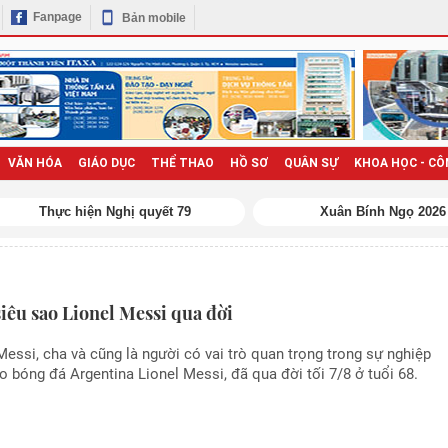
Fanpage
Bản mobile
VĂN HÓA
GIÁO DỤC
THỂ THAO
HỒ SƠ
QUÂN SỰ
KHOA HỌC - CÔ
Thực hiện Nghị quyết 79
Xuân Bính Ngọ 2026
iêu sao Lionel Messi qua đời
essi, cha và cũng là người có vai trò quan trọng trong sự nghiệp
o bóng đá Argentina Lionel Messi, đã qua đời tối 7/8 ở tuổi 68.