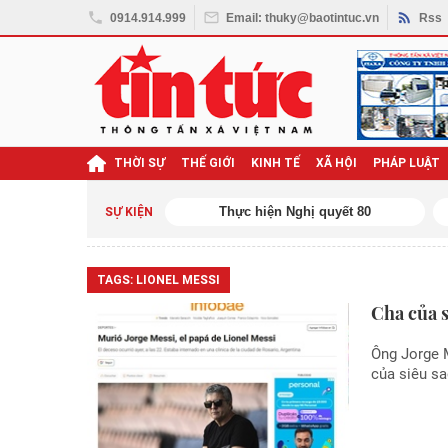
0914.914.999
Email: thuky@baotintuc.vn
Rss
THỜI SỰ
THẾ GIỚI
KINH TẾ
XÃ HỘI
PHÁP LUẬT
ael tấn công Iran
Thực hiện Nghị quyết 80
SỰ KIỆN
TAGS:
LIONEL MESSI
Cha của s
Ông Jorge M
của siêu sa