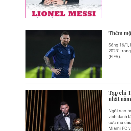
Thêm một
Sáng 16/1,
2023" trong
(FIFA).
Tạp chí T
nhất nă
Ngôi sao b
vinh danh l
cực mà cầu 
Miami FC v