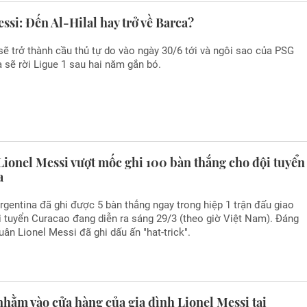
ssi: Đến Al-Hilal hay trở về Barca?
ẽ trở thành cầu thủ tự do vào ngày 30/6 tới và ngôi sao của PSG
 sẽ rời Ligue 1 sau hai năm gắn bó.
Lionel Messi vượt mốc ghi 100 bàn thắng cho đội tuyển
a
rgentina đã ghi được 5 bàn thắng ngay trong hiệp 1 trận đấu giao
 tuyển Curacao đang diễn ra sáng 29/3 (theo giờ Việt Nam). Đáng
quân Lionel Messi đã ghi dấu ấn "hat-trick".
hằm vào cửa hàng của gia đình Lionel Messi tại