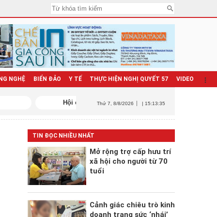
NG NGHỆ
BIỂN ĐẢO
Y TẾ
THỰC HIỆN NGHỊ QUYẾT 57
VIDEO
Hội chợ Mùa Xuân 2026
Triển khai N
Thứ 7
, 8/8/2026
| 15:13:36
TIN ĐỌC NHIỀU NHẤT
Mở rộng trợ cấp hưu trí
xã hội cho người từ 70
tuổi
Cảnh giác chiêu trò kinh
doanh trang sức ‘nhái’