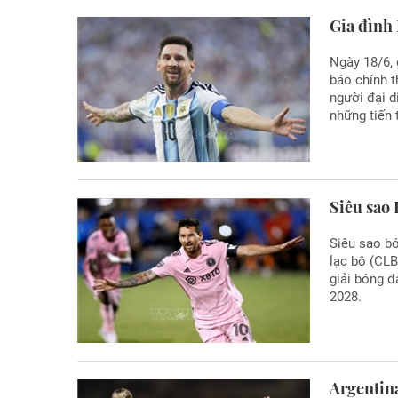
Gia đình 
Ngày 18/6, 
báo chính t
người đại d
những tiến t
Siêu sao
Siêu sao bó
lạc bộ (CLB
giải bóng 
2028.
Argentina