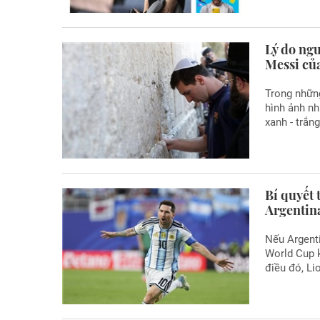
Lý do ngư
Messi củ
Trong những
hình ảnh nh
xanh - trắn
Bí quyết 
Argentin
Nếu Argenti
World Cup k
điều đó, Li