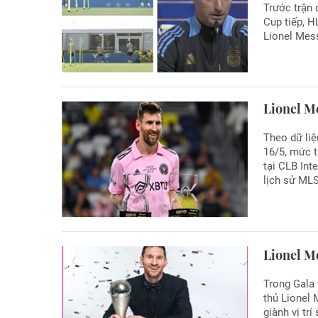
Trước trận 
Cup tiếp, H
Lionel Mess
Lionel Me
Theo dữ li
16/5, mức t
tại CLB Int
lịch sử MLS
Lionel Me
Trong Gala 
thủ Lionel 
giành vị trí