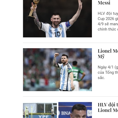
Messi
HLV đội tuy
Cup 2026 gi
4/9 sẽ mang
chính thức 
Lionel M
Mỹ
Ngày 4/1 (
của Tổng th
sắc.
HLV đội 
Lionel M