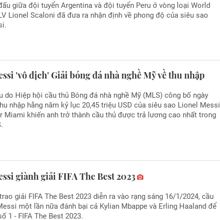
đấu giữa đội tuyển Argentina và đội tuyển Peru ở vòng loại World
LV Lionel Scaloni đã đưa ra nhận định về phong độ của siêu sao
i.
ssi 'vô địch' Giải bóng đá nhà nghề Mỹ về thu nhập
ệu do Hiệp hội cầu thủ Bóng đá nhà nghề Mỹ (MLS) công bố ngày
hu nhập hằng năm kỷ lục 20,45 triệu USD của siêu sao Lionel Mess
er Miami khiến anh trở thành cầu thủ được trả lương cao nhất trong
.
ssi giành giải FIFA The Best 2023
trao giải FIFA The Best 2023 diễn ra vào rạng sáng 16/1/2024, cầu
Messi một lần nữa đánh bại cả Kylian Mbappe và Erling Haaland để
 số 1 - FIFA The Best 2023.