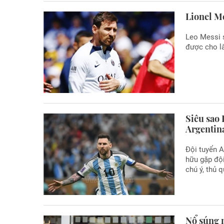
Lionel Me
Leo Messi s
được cho là
Siêu sao 
Argentin
Đội tuyển A
hữu gặp đội
chú ý, thủ 
Nổ súng n