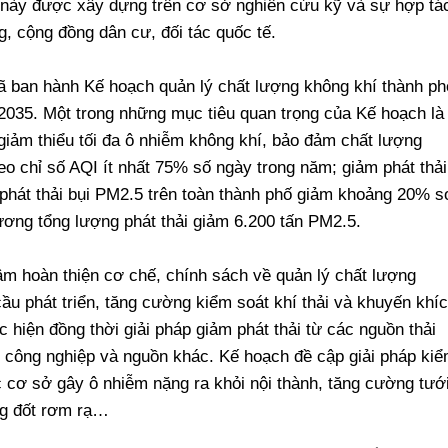
 này được xây dựng trên cơ sở nghiên cứu kỹ và sự hợp tá
, cộng đồng dân cư, đối tác quốc tế.
 ban hành Kế hoạch quản lý chất lượng không khí thành ph
035. Một trong những mục tiêu quan trọng của Kế hoạch là
giảm thiểu tối đa ô nhiễm không khí, bảo đảm chất lượng
eo chỉ số AQI ít nhất 75% số ngày trong năm; giảm phát thải
 phát thải bụi PM2.5 trên toàn thành phố giảm khoảng 20% s
ơng tổng lượng phát thải giảm 6.200 tấn PM2.5.
âm hoàn thiện cơ chế, chính sách về quản lý chất lượng
ầu phát triển, tăng cường kiểm soát khí thải và khuyến khí
 hiện đồng thời giải pháp giảm phát thải từ các nguồn thải
 công nghiệp và nguồn khác. Kế hoạch đề cập giải pháp ki
ác cơ sở gây ô nhiễm nặng ra khỏi nội thành, tăng cường tướ
ng đốt rơm rạ…