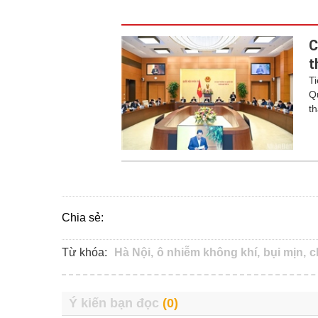
C
t
T
Q
t
Chia sẻ:
Từ khóa:
Hà Nội,
ô nhiễm không khí,
bụi mịn,
c