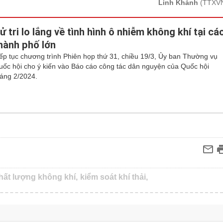
Linh Khánh
(TTXV
ử tri lo lắng về tình hình ô nhiễm không khí tại cá
hành phố lớn
iếp tục chương trình Phiên họp thứ 31, chiều 19/3, Ủy ban Thường vụ
uốc hội cho ý kiến vào Báo cáo công tác dân nguyện của Quốc hội
háng 2/2024.
hất lượng không khí,
kiểm soát khí thải,