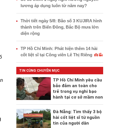
lương áp dụng luôn từ năm nay?
Thời tiết ngày 5/8: Bão số 3 KUJIRA hình
thành trên Biển Đông, Bắc Bộ mưa lớn
diện rộng
TP Hồ Chí Minh: Phát hiện thêm 14 hài
cốt liệt sĩ tại Công viên Lê Thị Riêng
ố
TIN CÙNG CHUYÊN MỤC
ản
TP Hồ Chí Minh yêu cầu
bảo đảm an toàn cho
trẻ trong vụ nghi bạo
hành tại cơ sở mầm non
Đà Nẵng: Tìm thấy 3 bộ
hài cốt liệt sĩ từ nguồn
g
tin của người dân