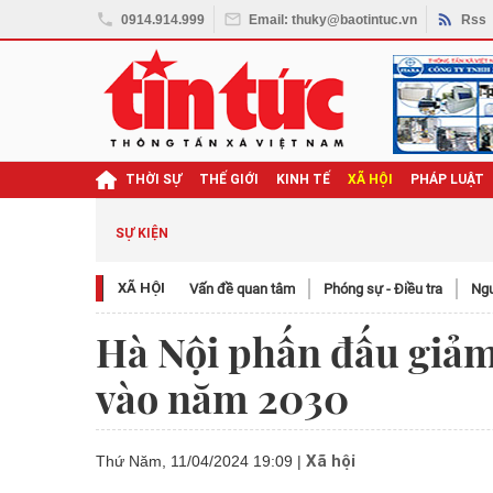
0914.914.999
Email: thuky@baotintuc.vn
Rss
THỜI SỰ
THẾ GIỚI
KINH TẾ
XÃ HỘI
PHÁP LUẬT
SỰ KIỆN
XÃ HỘI
Vấn đề quan tâm
Phóng sự - Điều tra
Ngươ
Hà Nội phấn đấu giảm
vào năm 2030
Xã hội
Thứ Năm, 11/04/2024 19:09
|