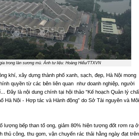
 gia trong làn sương mù. Ảnh tư liệu: Hoàng Hiếu/TTXVN
ông khí, xây dựng thành phố xanh, sạch, đẹp, Hà Nội mong
hính quyền từ các bên liên quan như doanh nghiệp, người
... Đây là nội dung chính tại hội thảo “Kế hoạch Quản lý chấ
hố Hà Nội - Hợp tác và Hành động” do Sở Tài nguyên và Mô
 lượng bếp than tổ ong, giảm 80% hiện tượng đốt rơm rạ ở
h thủ công, thu gom, vận chuyển rác thải hằng ngày đạt trên