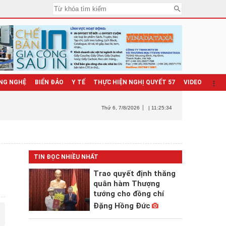
NG NGHỆ
BIỂN ĐẢO
Y TẾ
THỰC HIỆN NGHỊ QUYẾT 57
VIDEO
Thứ 6
, 7/8/2026
| 11:25:36
TIN ĐỌC NHIỀU NHẤT
Trao quyết định thăng
quân hàm Thượng
tướng cho đồng chí
Đặng Hồng Đức