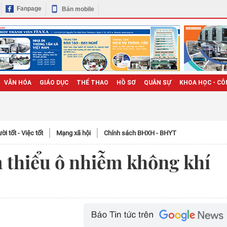
Fanpage
Bản mobile
VĂN HÓA
GIÁO DỤC
THỂ THAO
HỒ SƠ
QUÂN SỰ
KHOA HỌC - CÔ
̀i tốt - Việc tốt
Mạng xã hội
Chính sách BHXH - BHYT
 thiểu ô nhiễm không khí