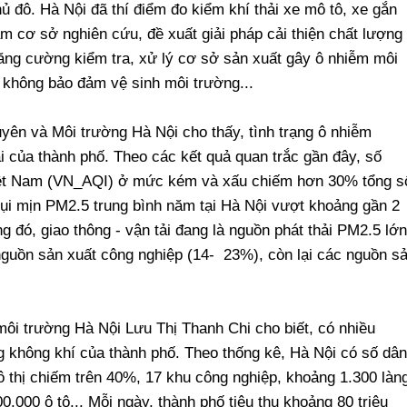
ủ đô. Hà Nội đã thí điểm đo kiểm khí thải xe mô tô, xe gắn
m cơ sở nghiên cứu, đề xuất giải pháp cải thiện chất lượng
ăng cường kiểm tra, xử lý cơ sở sản xuất gây ô nhiễm môi
g không bảo đảm vệ sinh môi trường...
uyên và Môi trường Hà Nội cho thấy, tình trạng ô nhiễm
i của thành phố. Theo các kết quả quan trắc gần đây, số
Việt Nam (VN_AQI) ở mức kém và xấu chiếm hơn 30% tổng s
ụi mịn PM2.5 trung bình năm tại Hà Nội vượt khoảng gần 2
g đó, giao thông - vận tải đang là nguồn phát thải PM2.5 lớn
 nguồn sản xuất công nghiệp (14- 23%), còn lại các nguồn s
ôi trường Hà Nội Lưu Thị Thanh Chi cho biết, có nhiều
 không khí của thành phố. Theo thống kê, Hà Nội có số dân
đô thị chiếm trên 40%, 17 khu công nghiệp, khoảng 1.300 làn
.000 ô tô... Mỗi ngày, thành phố tiêu thụ khoảng 80 triệu