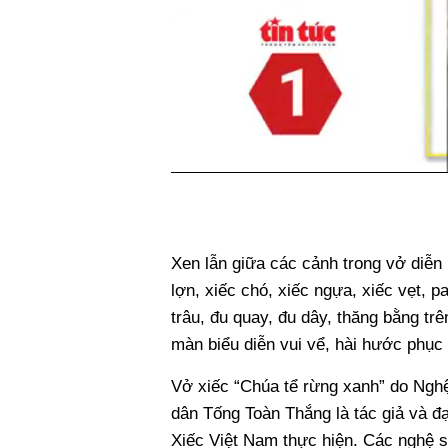
Xen lẫn giữa các cảnh trong vở diễn l
lợn, xiếc chó, xiếc ngựa, xiếc vẹt, pa
trâu, đu quay, đu dây, thăng bằng 
màn biểu diễn vui vể, hài hước phục 
Vở xiếc “Chúa tể rừng xanh” do Ngh
dân Tống Toàn Thắng là tác giả và đạ
Xiếc Việt Nam thực hiện. Các nghệ 