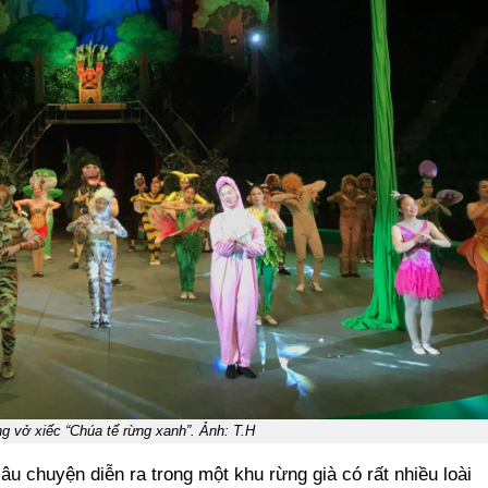
ng vở xiếc “Chúa tể rừng xanh”. Ảnh: T.H
âu chuyện diễn ra trong một khu rừng già có rất nhiều loài