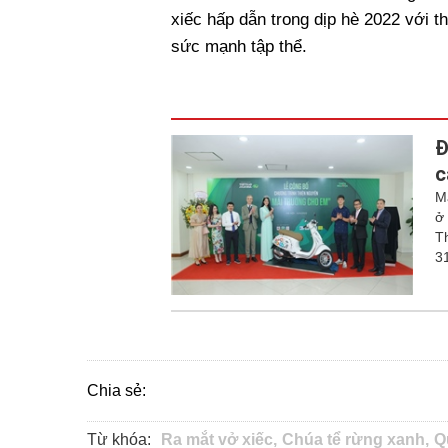
xiếc hấp dẫn trong dịp hè 2022 với th
sức mạnh tập thể.
Đ
c
M
ở
T
31
Chia sẻ:
Từ khóa:
Ra mắt vở xiếc,
Chúa tể rừng xanh,
Q