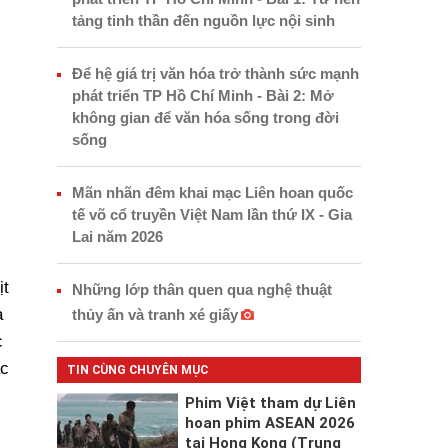
tảng tinh thần đến nguồn lực nội sinh
Để hệ giá trị văn hóa trở thành sức mạnh
phát triển TP Hồ Chí Minh - Bài 2: Mở
không gian để văn hóa sống trong đời
sống
Mãn nhãn đêm khai mạc Liên hoan quốc
tế võ cổ truyền Việt Nam lần thứ IX - Gia
Lai năm 2026
ịt
Những lớp thân quen qua nghệ thuật
a
thủy ấn và tranh xé giấy
c
ác
TIN CÙNG CHUYÊN MỤC
Phim Việt tham dự Liên
hoan phim ASEAN 2026
tại Hong Kong (Trung