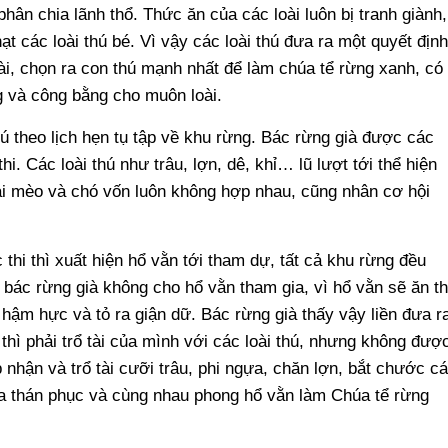
ân chia lãnh thổ. Thức ăn của các loài luôn bị tranh giành,
t các loài thú bé. Vì vậy các loài thú đưa ra một quyết định
ài, chọn ra con thú mạnh nhất để làm chúa tể rừng xanh, có
g và công bằng cho muôn loài.
ú theo lịch hẹn tụ tập về khu rừng. Bác rừng già được các
i. Các loài thú như trâu, lợn, dê, khỉ… lũ lượt tới thể hiện
oài mèo và chó vốn luôn không hợp nhau, cũng nhân cơ hội
thi thì xuất hiện hổ vằn tới tham dự, tất cả khu rừng đều
bác rừng già không cho hổ vằn tham gia, vì hổ vằn sẽ ăn th
y hậm hực và tỏ ra giận dữ. Bác rừng già thấy vậy liền đưa r
thì phải trổ tài của mình với các loài thú, nhưng không đượ
 nhận và trổ tài cưỡi trâu, phi ngựa, chăn lợn, bắt chước c
ra thán phục và cùng nhau phong hổ vằn làm Chúa tể rừng