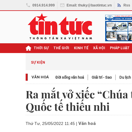
0914.914.999
Email: thuky@baotintuc.vn
Rss
THỜI SỰ
THẾ GIỚI
KINH TẾ
XÃ HỘI
PHÁP LUẬT
SỰ KIỆN
VĂN HOÁ
Đời sống văn hoá
Giải trí - Sao
Du lịch
Ra mắt vở xiếc “Chúa
Quốc tế thiếu nhi
Văn hoá
Thứ Tư, 25/05/2022 11:45
|