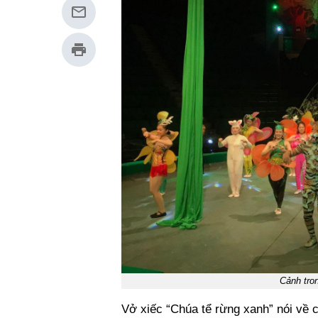
Cảnh tro
Vở xiếc “Chúa tể rừng xanh” nói về c