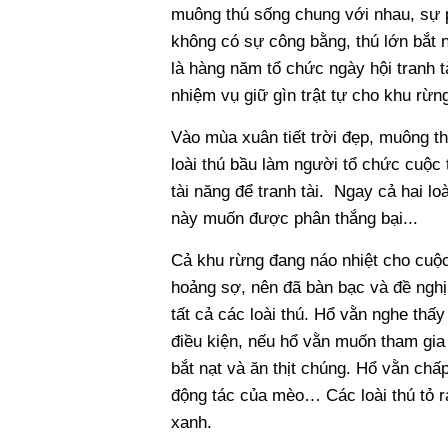
muông thú sống chung với nhau, sự ph
không có sự công bằng, thú lớn bắt nạ
là hàng năm tổ chức ngày hội tranh t
nhiệm vụ giữ gìn trật tự cho khu rừn
Vào mùa xuân tiết trời đẹp, muông th
loài thú bầu làm người tổ chức cuộc th
tài năng để tranh tài. Ngay cả hai l
này muốn được phân thắng bại...
Cả khu rừng đang náo nhiệt cho cuộc 
hoảng sợ, nên đã bàn bạc và đề nghị 
tất cả các loài thú. Hổ vằn nghe thấ
điều kiện, nếu hổ vằn muốn tham gia 
bắt nạt và ăn thịt chúng. Hổ vằn chấp
động tác của mèo… Các loài thú tỏ 
xanh.