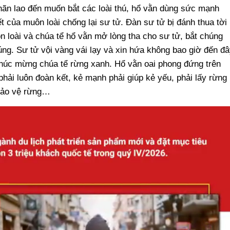
ãn lao đến muốn bắt các loài thú, hổ vằn dùng sức mạnh
 của muôn loài chống lại sư tử. Đàn sư tử bị đánh thua tời
ôn loài và chúa tể hổ vằn mở lòng tha cho sư tử, bắt chúng
ng. Sư tử vội vàng vái lạy và xin hứa không bao giờ đến đâ
chúc mừng chúa tể rừng xanh. Hổ vằn oai phong đứng trên
phải luôn đoàn kết, kẻ mạnh phải giúp kẻ yếu, phải lấy rừng
 bảo vệ rừng…