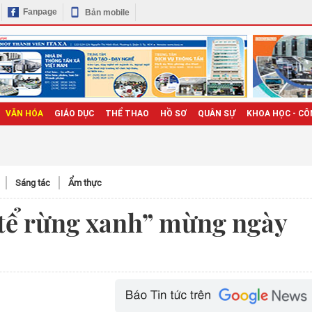
Fanpage
Bản mobile
VĂN HÓA
GIÁO DỤC
THỂ THAO
HỒ SƠ
QUÂN SỰ
KHOA HỌC - CÔ
Sáng tác
Ẩm thực
 tể rừng xanh” mừng ngày