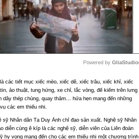
Powered by 
GliaStudio
Mute
à các tiết mục xiếc mèo, xiếc dê, xiếc trâu, xiếc khỉ, xiếc
tin, ảo thuật, tung hứng, xe chỉ, lắc vòng, đế kiếm trên lưng
trên dây thép chùng, quay thảm… hứa hẹn mang đến những
vụ các em thiếu nhi.
ệ sỹ Nhân dân Tạ Duy Ánh chỉ đạo sản xuất. Nghệ sỹ Nhân
o diễn cùng ê kíp là các nghệ sỹ, diễn viên của Liên đoàn
sỹ hy vọng mang đến cho các em thiếu nhi một chương trình