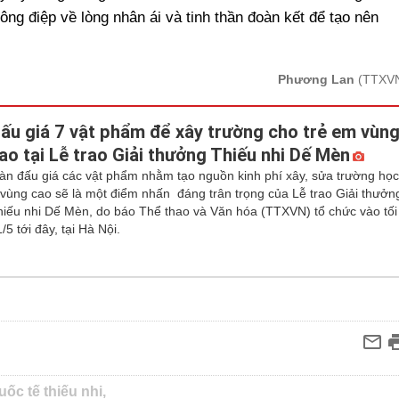
ông điệp về lòng nhân ái và tinh thần đoàn kết để tạo nên
Phương Lan
(TTXV
ấu giá 7 vật phẩm để xây trường cho trẻ em vùn
ao tại Lễ trao Giải thưởng Thiếu nhi Dế Mèn
àn đấu giá các vật phẩm nhằm tạo nguồn kinh phí xây, sửa trường họ
 vùng cao sẽ là một điểm nhấn đáng trân trọng của Lễ trao Giải thưởn
hiếu nhi Dế Mèn, do báo Thể thao và Văn hóa (TTXVN) tổ chức vào tối
/5 tới đây, tại Hà Nội.
uốc tế thiếu nhi,