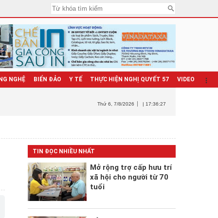
NG NGHỆ
BIỂN ĐẢO
Y TẾ
THỰC HIỆN NGHỊ QUYẾT 57
VIDEO
Thứ 6
, 7/8/2026
| 17:36:28
TIN ĐỌC NHIỀU NHẤT
Mở rộng trợ cấp hưu trí
xã hội cho người từ 70
tuổi