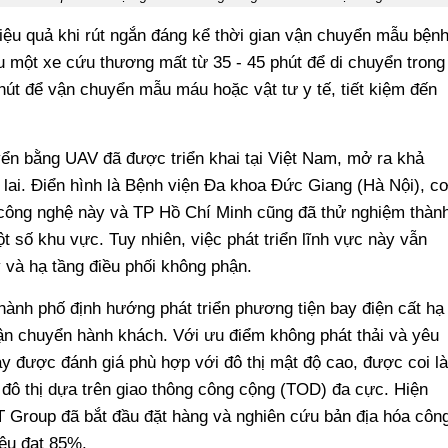
hiệu quả khi rút ngắn đáng kể thời gian vận chuyển mẫu bện
u một xe cứu thương mất từ 35 - 45 phút để di chuyển trong
hút để vận chuyển mẫu máu hoặc vật tư y tế, tiết kiệm đến
ển bằng UAV đã được triển khai tại Việt Nam, mở ra khả
lai. Điển hình là Bệnh viện Đa khoa Đức Giang (Hà Nội), c
công nghệ này và TP Hồ Chí Minh cũng đã thử nghiệm thàn
t số khu vực. Tuy nhiên, việc phát triển lĩnh vực này vẫn
ý và hạ tầng điều phối không phận.
ành phố định hướng phát triển phương tiện bay điện cất hạ
n chuyển hành khách. Với ưu điểm không phát thải và yêu
này được đánh giá phù hợp với đô thị mật độ cao, được coi là
 đô thị dựa trên giao thông công cộng (TOD) đa cực. Hiện
T Group đã bắt đầu đặt hàng và nghiên cứu bản địa hóa côn
iêu đạt 85%.