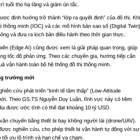
rì tuổi thọ hạ tầng và giảm ùn tắc.
ược định hướng trở thành “lớp ra quyết định” của đô thị. Kh
hị thông minh (IOC) và các mô hình bản sao số (Digital Twin)
ỏng và đưa ra kịch bản điều hành theo thời gian thực.
 biên (Edge AI) cũng được xem là giải pháp quan trọng, giúp
tăng tốc độ phản ứng. Theo các chuyên gia, hướng tiếp cận
ả vận hành toàn bộ hệ thống đô thị thông minh.
ăng trưởng mới
iên cứu phát triển “kinh tế tầm thấp” (Low-Altitude
ới. Theo GS.TS Nguyễn Duy Luận, lĩnh vực này có tiềm
địa được ước tính có thể đạt khoảng 10 tỷ USD.
vận chuyển bằng thiết bị bay không người lái (drone/UAV).
được nghiên cứu, cho phép thiết bị vận hành tự động với sự
p tối ưu lộ trình và hạn chế va chạm.