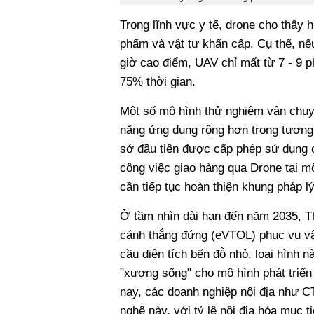
Trong lĩnh vực y tế, drone cho thấy 
phẩm và vật tư khẩn cấp. Cụ thể, nế
giờ cao điểm, UAV chỉ mất từ 7 - 9 p
75% thời gian.
Một số mô hình thử nghiệm vận chuy
năng ứng dụng rộng hơn trong tương 
sở đầu tiên được cấp phép sử dụng 
công việc giao hàng qua Drone tại mộ
cần tiếp tục hoàn thiện khung pháp l
Ở tầm nhìn dài hạn đến năm 2035, Th
cánh thẳng đứng (eVTOL) phục vụ vậ
cầu diện tích bến đỗ nhỏ, loại hình 
"xương sống" cho mô hình phát triển
nay, các doanh nghiệp nội địa như C
nghệ này, với tỷ lệ nội địa hóa mục t