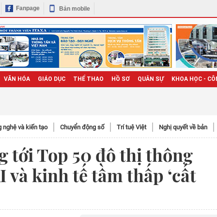
Fanpage
Bản mobile
VĂN HÓA
GIÁO DỤC
THỂ THAO
HỒ SƠ
QUÂN SỰ
KHOA HỌC - CÔ
 nghệ và kiến tạo
Chuyển động số
Trí tuệ Việt
Nghị quyết về bản
 tới Top 50 đô thị thông
I và kinh tế tầm thấp ‘cất