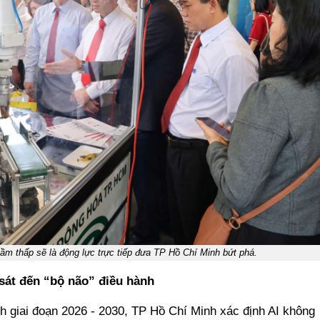
ế tầm thấp sẽ là động lực trực tiếp đưa TP Hồ Chí Minh bứt phá.
 sát đến “bộ não” điều hành
nh giai đoạn 2026 - 2030, TP Hồ Chí Minh xác định AI không