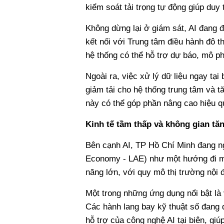
kiểm soát tải trọng tự động giúp duy t
Không dừng lại ở giám sát, AI đang đ
kết nối với Trung tâm điều hành đô t
hệ thống có thể hỗ trợ dự báo, mô ph
Ngoài ra, việc xử lý dữ liệu ngay tại
giảm tải cho hệ thống trung tâm và 
này có thể góp phần nâng cao hiệu qu
Kinh tế tầm thấp và không gian t
Bên cạnh AI, TP Hồ Chí Minh đang ngh
Economy - LAE) như một hướng đi m
năng lớn, với quy mô thị trường nội 
Một trong những ứng dụng nổi bật là 
Các hành lang bay kỹ thuật số đang 
hỗ trợ của công nghệ AI tại biên, giú