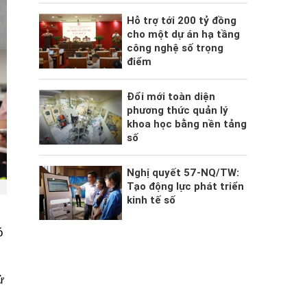
Hỗ trợ tới 200 tỷ đồng
cho một dự án hạ tầng
công nghệ số trọng
điểm
Đổi mới toàn diện
phương thức quản lý
khoa học bằng nền tảng
số
Nghị quyết 57-NQ/TW:
Tạo động lực phát triển
kinh tế số
ó
ử