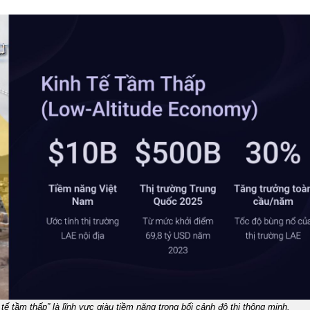
tế tầm thấp” là lĩnh vực giàu tiềm năng trong bối cảnh đô thị thông minh.