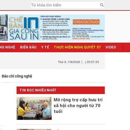
NG NGHỆ
BIỂN ĐẢO
Y TẾ
THỰC HIỆN NGHỊ QUYẾT 57
VIDEO
Thứ 6
, 7/8/2026
| 20:57:26
Báo chí công nghệ
TIN ĐỌC NHIỀU NHẤT
Mở rộng trợ cấp hưu trí
xã hội cho người từ 70
tuổi