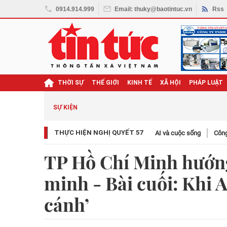
0914.914.999
Email: thuky@baotintuc.vn
Rss
THỜI SỰ
THẾ GIỚI
KINH TẾ
XÃ HỘI
PHÁP LUẬT
SỰ KIỆN
THỰC HIỆN NGHỊ QUYẾT 57
AI và cuộc sống
Công
TP Hồ Chí Minh hướng
minh - Bài cuối: Khi A
cánh’