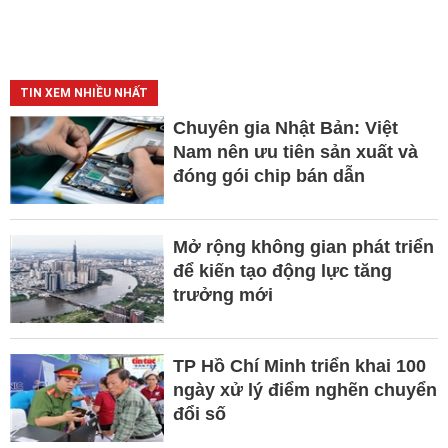
TIN XEM NHIỀU NHẤT
Chuyên gia Nhật Bản: Việt
Nam nên ưu tiên sản xuất và
đóng gói chip bán dẫn
Mở rộng không gian phát triển
để kiến tạo động lực tăng
trưởng mới
TP Hồ Chí Minh triển khai 100
ngày xử lý điểm nghẽn chuyển
đổi số