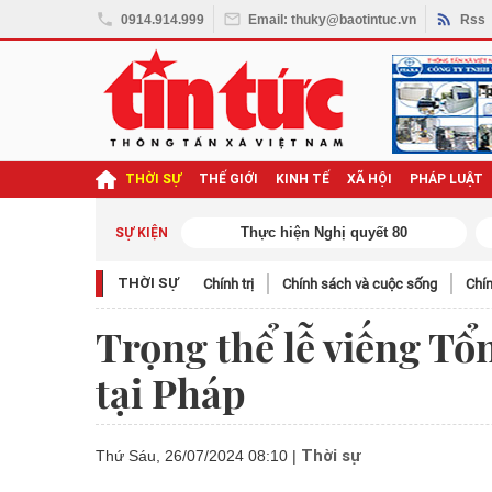
0914.914.999
Email: thuky@baotintuc.vn
Rss
THỜI SỰ
THẾ GIỚI
KINH TẾ
XÃ HỘI
PHÁP LUẬT
ghị quyết Đại hội XIV
SỰ KIỆN
THỜI SỰ
Chính trị
Chính sách và cuộc sống
Chín
Trọng thể lễ viếng T
tại Pháp
Thời sự
Thứ Sáu, 26/07/2024 08:10
|