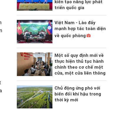
kiến tạo năng lực phát
triển quốc gia
m
Việt Nam - Lào đẩy
mạnh hợp tác toàn diện
n
về quốc phòng
Một số quy định mới về
thực hiện thủ tục hành
chính theo cơ chế một
cửa, một cửa liên thông
t
Chủ động ứng phó với
a
biến đổi khí hậu trong
thời kỳ mới