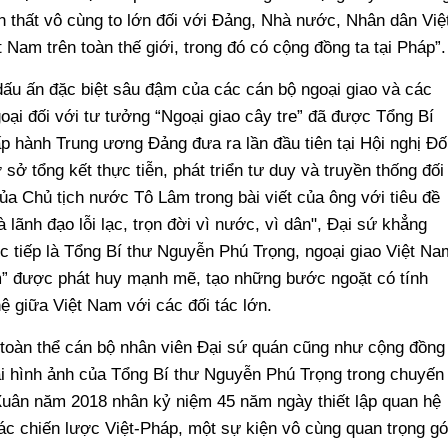
n thất vô cùng to lớn đối với Đảng, Nhà nước, Nhân dân Việ
Nam trên toàn thế giới, trong đó có cộng đồng ta tại Pháp”
ấu ấn đặc biệt sâu đậm của các cán bộ ngoại giao và các
goại đối với tư tưởng “Ngoại giao cây tre” đã được Tổng Bí
hành Trung ương Đảng đưa ra lần đầu tiên tại Hội nghị Đố
sở tổng kết thực tiễn, phát triển tư duy và truyền thống đối
ủa Chủ tịch nước Tô Lâm trong bài viết của ông với tiêu đề
lãnh đạo lỗi lạc, trọn đời vì nước, vì dân", Đại sứ khẳng
c tiếp là Tổng Bí thư Nguyễn Phú Trọng, ngoại giao Việt Na
” được phát huy mạnh mẽ, tạo những bước ngoặt có tính
hệ giữa Việt Nam với các đối tác lớn.
toàn thể cán bộ nhân viên Đại sứ quán cũng như cộng đồng
i hình ảnh của Tổng Bí thư Nguyễn Phú Trọng trong chuyến
ân năm 2018 nhân kỷ niệm 45 năm ngày thiết lập quan hệ
tác chiến lược Việt-Pháp, một sự kiện vô cùng quan trọng g