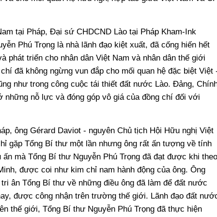
 Nam tại Pháp, Đại sứ CHDCND Lào tại Pháp Kham-Ink
uyễn Phú Trọng là nhà lãnh đạo kiệt xuất, đã cống hiến hết
và phát triển cho nhân dân Việt Nam và nhân dân thế giới
g chí đã không ngừng vun đắp cho mối quan hệ đặc biệt Việt 
ũng như trong công cuộc tái thiết đất nước Lào. Đảng, Chín
 những nỗ lực và đóng góp vô giá của đồng chí đối với
áp, ông Gérard Daviot - nguyên Chủ tịch Hội Hữu nghị Việt
hỉ gặp Tổng Bí thư một lần nhưng ông rất ấn tượng về tính
u ấn mà Tổng Bí thư Nguyễn Phú Trọng đã đạt được khi the
 Minh, được coi như kim chỉ nam hành động của ông. Ông
 tri ân Tổng Bí thư về những điều ông đã làm để đất nước
ay, được công nhận trên trường thế giới. Lãnh đạo đất nướ
rên thế giới, Tổng Bí thư Nguyễn Phú Trọng đã thực hiện