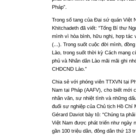
Pháp”.
Trong sổ tang của Đại sứ quán Việt
Khitchadeth đã viết: “Tổng Bí thư Ng
mình vì hòa bình, hữu nghị, hợp tác 
(...). Trong suốt cuộc đời mình, đồn
Lào, trong suốt thời kỳ Cách mạng c
phủ và Nhân dân Lào mãi mãi ghi nhớ
CHDCND Lào.”
Chia sẻ với phóng viên TTXVN tại Ph
Nam tại Pháp (AAFV), cho biết mới c
nhân văn, sự nhiệt tình và những dấ
đuổi sự nghiệp của Chủ tịch Hồ Chí
Gérard Daviot bày tỏ: “Chúng ta phải
Việt Nam được phát triển như ngày n
gần 100 triệu dân, đông dân thứ 13 t