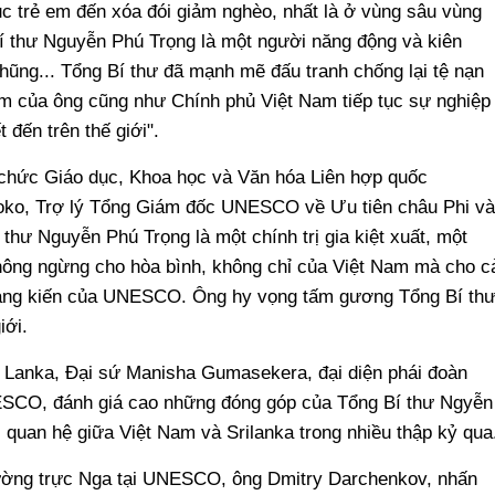
ục trẻ em đến xóa đói giảm nghèo, nhất là ở vùng sâu vùng
Bí thư Nguyễn Phú Trọng là một người năng động và kiên
hũng... Tổng Bí thư đã mạnh mẽ đấu tranh chống lại tệ nạn
m của ông cũng như Chính phủ Việt Nam tiếp tục sự nghiệp
 đến trên thế giới".
 chức Giáo dục, Khoa học và Văn hóa Liên hợp quốc
ko, Trợ lý Tổng Giám đốc UNESCO về Ưu tiên châu Phi và
thư Nguyễn Phú Trọng là một chính trị gia kiệt xuất, một
hông ngừng cho hòa bình, không chỉ của Việt Nam mà cho c
 sáng kiến của UNESCO. Ông hy vọng tấm gương Tổng Bí th
giới.
 Lanka, Đại sứ Manisha Gumasekera, đại diện phái đoàn
ESCO, đánh giá cao những đóng góp của Tổng Bí thư Ngyễn
 quan hệ giữa Việt Nam và Srilanka trong nhiều thập kỷ qua
hường trực Nga tại UNESCO, ông Dmitry Darchenkov, nhấn