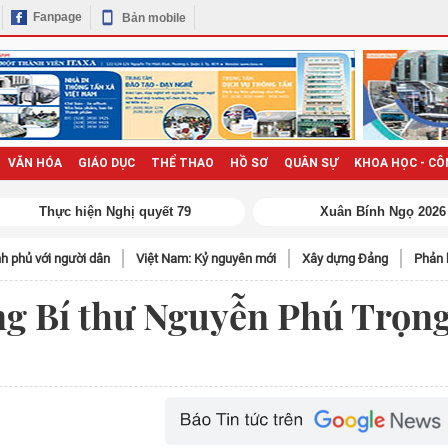
Fanpage
Bản mobile
VĂN HÓA
GIÁO DỤC
THỂ THAO
HỒ SƠ
QUÂN SỰ
KHOA HỌC - CÔ
h phủ với người dân
Việt Nam: Kỷ nguyên mới
Xây dựng Đảng
Phản 
ổng Bí thư Nguyễn Phú Trọn