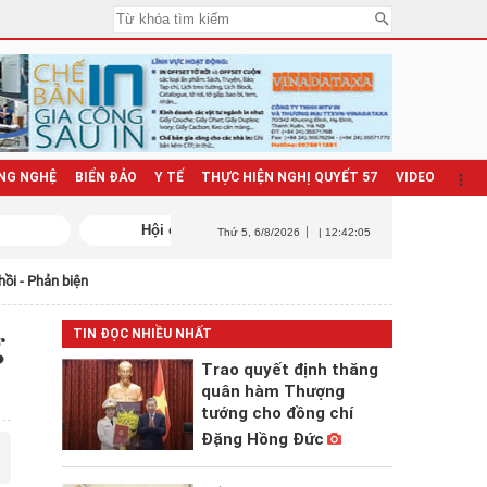
NG NGHỆ
BIỂN ĐẢO
Y TẾ
THỰC HIỆN NGHỊ QUYẾT 57
VIDEO
Thứ 5
, 6/8/2026
| 12:42:06
hồi - Phản biện
g
TIN ĐỌC NHIỀU NHẤT
Trao quyết định thăng
quân hàm Thượng
tướng cho đồng chí
Đặng Hồng Đức