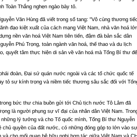
inh Toàn Thắng nghẹn ngào bày tỏ.
guyễn Văn Hùng đã viết trong sổ tang: "Vô cùng thương tiế
ãnh đạo kiệt xuất của cách mạng Việt Nam, nhà văn hoá lớn
 dựng nền văn hoá Việt Nam tiên tiến, đậm đà bản sắc dân
Nguyễn Phú Trọng, toàn ngành văn hoá, thể thao và du lịch
o, quyết tâm thực hiện di sản về văn hoá mà Tổng Bí thư đ
 phái đoàn, Đại sứ quán nước ngoài và các tổ chức quốc tế
bày tỏ sự kính trọng và niềm tiếc thương sâu sắc đối với Tổn
ong bức thư chia buồn gửi tới Chủ tịch nước Tô Lâm đã
rọng là người phụng sự vĩ đại của nhân dân Việt Nam. Tron
 những lý tưởng và cho Tổ quốc mình, Tổng Bí thư Nguyễn
ệ chủ quyền của đất nước, có những đóng góp to lớn vào s
Nam và cho mối quan hệ hữu nghị hợp tác giữa Việt Nam và C