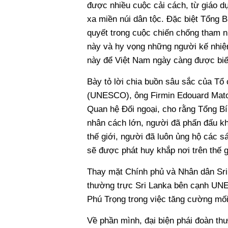
được nhiều cuộc cải cách, từ giáo d
xa miền núi dân tộc. Đặc biệt Tổng 
quyết trong cuộc chiến chống tham n
này và hy vọng những người kế nhiệ
này để Việt Nam ngày càng được biết
Bày tỏ lời chia buồn sâu sắc của Tổ
(UNESCO), ông Firmin Edouard Mato
Quan hệ Đối ngoại, cho rằng Tổng Bí 
nhân cách lớn, người đã phấn đấu k
thế giới, người đã luôn ủng hộ các
sẽ được phát huy khắp nơi trên thế 
Thay mặt Chính phủ và Nhân dân Sri
thường trực Sri Lanka bên cạnh UN
Phú Trọng trong việc tăng cường mối
Về phần mình, đại biện phái đoàn t