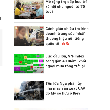
Mở rộng trợ cấp hưu trí
xã hội cho người từ 70
tuổi
g
Cảnh giác chiêu trò kinh
doanh trang sức ‘nhái’
thương hiệu nổi tiếng
quốc tế
Lực cầu lớn, VN-Index
tăng gần 40 điểm, khối
ngoại mua ròng trở lại
Tên lửa Nga phá hủy
nhà máy sản xuất UAV
do Mỹ sở hữu ở Kiev