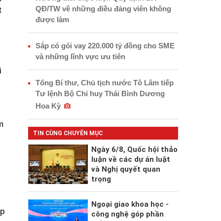
QĐ/TW về những điều đảng viên không
t
được làm
.
Sắp có gói vay 220.000 tỷ đồng cho SME
và những lĩnh vực ưu tiên
i
Tổng Bí thư, Chủ tịch nước Tô Lâm tiếp
Tư lệnh Bộ Chỉ huy Thái Bình Dương
Hoa Kỳ
m
TIN CÙNG CHUYÊN MỤC
Ngày 6/8, Quốc hội thảo
luận về các dự án luật
và Nghị quyết quan
trọng
Ngoại giao khoa học -
óp
công nghệ góp phần