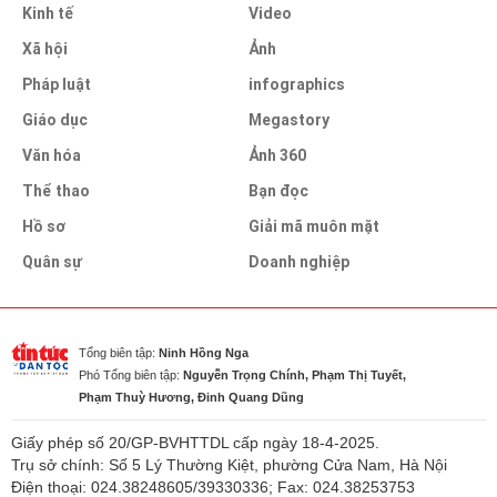
Kinh tế
Video
Xã hội
Ảnh
Pháp luật
infographics
Giáo dục
Megastory
Văn hóa
Ảnh 360
Thể thao
Bạn đọc
Hồ sơ
Giải mã muôn mặt
Quân sự
Doanh nghiệp
Tổng biên tập:
Ninh Hồng Nga
Phó Tổng biên tập:
Nguyễn Trọng Chính, Phạm Thị Tuyết,
Phạm Thuỳ Hương, Đinh Quang Dũng
Giấy phép số 20/GP-BVHTTDL cấp ngày 18-4-2025.
Trụ sở chính: Số 5 Lý Thường Kiệt, phường Cửa Nam, Hà Nội
Điện thoại: 024.38248605/39330336; Fax: 024.38253753