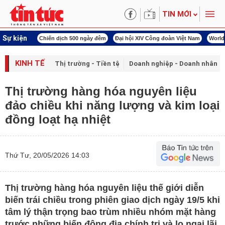
TIN MỚI
Sự kiện
00 ngày đêm
Đại hội XIV Công đoàn Việt Nam
World Cup 2026
Kỳ họp thứ nhấ
KINH TẾ
Thị trường - Tiền tệ
Doanh nghiệp - Doanh nhân
Thị trường hàng hóa nguyên liệu
đảo chiều khi năng lượng và kim loại
đồng loạt hạ nhiệt
Thứ Tư, 20/05/2026 14:03
Thị trường hàng hóa nguyên liệu thế giới diễn
biến trái chiều trong phiên giao dịch ngày 19/5 khi
tâm lý thận trọng bao trùm nhiều nhóm mặt hàng
trước những biến động địa chính trị và lo ngại lãi