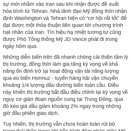
sự mới nhằm vào Iran sau khi nhận được đề xuất
hòa bình từ Tehran. Nhà lãnh đạo Mỹ đồng thời nhận
định Washington và Tehran hiện có “cơ hội rất tốt” để
đạt được một thỏa thuận liên quan tới chương trình
hạt nhân của Iran. Tín hiệu hạ nhiệt tương tự cũng
được Phó Tổng thống Mỹ JD Vance phát đi trong
ngày hôm qua.
Những diễn biến trên đã nhanh chóng cải thiện tâm lý
thị trường, đồng thời làm gia tăng kỳ vọng về khả
năng ổn định trở lại hoạt động vận tải năng lượng
qua eo biển Hormuz - tuyến hàng hải vận chuyển
khoảng 1/4 lượng dầu đường biển toàn cầu. Điều
này khiến thị trường bắt đầu điều chỉnh lại kỳ vọng về
nguy cơ gián đoạn nguồn cung tại Trung Đông, qua
đó kéo giá dầu giảm khoảng 2% ngay trong những
giờ đầu phiên giao dịch.
Tuy nhiên, thị trường vẫn chưa hoàn toàn rút bỏ
trạng thái thận trọng khi tiến trình đàm phán giữa Mỹ