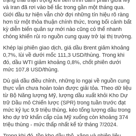
và Iran đã rơi vào bế tắc trong gần một tháng qua.
Giới đầu tư hiện vẫn chờ đợi những tín hiệu rõ ràng
hơn từ một thỏa thuận chính thức, trong bối cảnh bất
kỳ diễn biến quân sự mới nào cũng có thể nhanh
chóng khiến rủi ro nguồn cung quay trở lại thị trường.
Khép lại phiên giao dịch, giá dầu Brent giảm khoảng
0,7%, lùi về dưới mốc 111,3 USD/thùng. Trong khi
đó, dầu WTI giảm khoảng 0,8%, chốt phiên dưới
mức 107,8 USD/thùng.
Dù giá dầu điều chỉnh, những lo ngại về nguồn cung
thực vẫn chưa hoàn toàn được giải tỏa. Theo dữ liệu
từ Bộ Năng lượng Mỹ, lượng dầu xuất khỏi Kho Dự
trữ Dầu mỏ Chiến lược (SPR) trong tuần trước đạt
mức kỷ lục 9,9 triệu thùng, kéo tổng lượng dầu trong
kho dự trữ khẩn cấp của Mỹ xuống còn khoảng 374
triệu thùng - mức thấp nhất kể từ tháng 7/2024.
Trong khi đó, tồn kho dầu thô, xăng và nhiên liệu