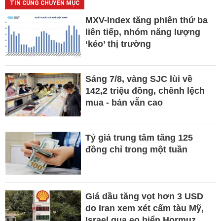
TIN CÙNG CHUYÊN MỤC
MXV-Index tăng phiên thứ ba
liên tiếp, nhóm năng lượng
‘kéo’ thị trường
Sáng 7/8, vàng SJC lùi về
142,2 triệu đồng, chênh lệch
mua - bán vẫn cao
Tỷ giá trung tâm tăng 125
đồng chỉ trong một tuần
Giá dầu tăng vọt hơn 3 USD
do Iran xem xét cấm tàu Mỹ,
Israel qua eo biển Hormuz