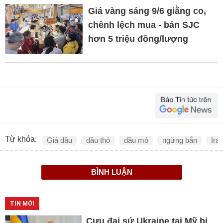
Giá vàng sáng 9/6 giằng co,
chênh lệch mua - bán SJC
hơn 5 triệu đồng/lượng
Từ khóa:
Giá dầu
dầu thô
dầu mỏ
ngừng bắn
Ira
BÌNH LUẬN
TIN MỚI
Cựu đại sứ Ukraine tại Mỹ bị