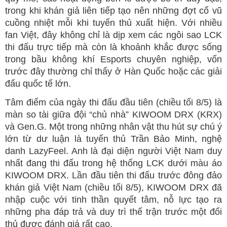
trong khi khán giả liên tiếp tạo nên những đợt cổ vũ
cuồng nhiệt mỗi khi tuyển thủ xuất hiện. Với nhiều
fan Việt, đây không chỉ là dịp xem các ngôi sao LCK
thi đấu trực tiếp mà còn là khoảnh khắc được sống
trong bầu không khí Esports chuyên nghiệp, vốn
trước đây thường chỉ thấy ở Hàn Quốc hoặc các giải
đấu quốc tế lớn.
Tâm điểm của ngày thi đấu đầu tiên (chiều tối 8/5) là
màn so tài giữa đội “chủ nhà” KIWOOM DRX (KRX)
và Gen.G. Một trong những nhân vật thu hút sự chú ý
lớn từ dư luận là tuyển thủ Trần Bảo Minh, nghệ
danh LazyFeel. Anh là đại diện người Việt Nam duy
nhất đang thi đấu trong hệ thống LCK dưới màu áo
KIWOOM DRX. Lần đầu tiên thi đấu trước đông đảo
khán giả Việt Nam (chiều tối 8/5), KIWOOM DRX đã
nhập cuộc với tinh thần quyết tâm, nỗ lực tạo ra
những pha đáp trả và duy trì thế trận trước một đối
thủ được đánh giá rất cao.