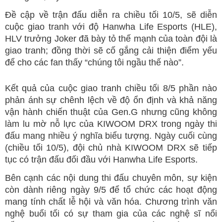
Đề cập về trận đấu diễn ra chiều tối 10/5, sẽ diễn
cuộc giao tranh với độ Hanwha Life Esports (HLE),
HLV trưởng Joker đã bày tỏ thế mạnh của toàn đội là
giao tranh; đồng thời sẽ cố gắng cải thiện điểm yếu
để cho các fan thấy “chúng tôi ngầu thế nào”.
Kết quả của cuộc giao tranh chiều tối 8/5 phần nào
phản ánh sự chênh lệch về độ ổn định và khả năng
vận hành chiến thuật của Gen.G nhưng cũng không
làm lu mờ nỗ lực của KIWOOM DRX trong ngày thi
đấu mang nhiều ý nghĩa biểu tượng. Ngày cuối cùng
(chiều tối 10/5), đội chủ nhà KIWOOM DRX sẽ tiếp
tục có trận đấu đối đầu với Hanwha Life Esports.
Bên cạnh các nội dung thi đấu chuyên môn, sự kiện
còn dành riêng ngày 9/5 để tổ chức các hoạt động
mang tính chất lễ hội và văn hóa. Chương trình văn
nghệ buổi tối có sự tham gia của các nghệ sĩ nổi