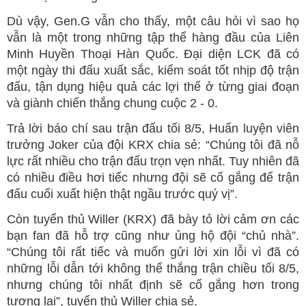
Dù vậy, Gen.G vẫn cho thấy, một câu hỏi vì sao họ
vẫn là một trong những tập thể hàng đầu của Liên
Minh Huyền Thoại Hàn Quốc. Đại diện LCK đã có
một ngày thi đấu xuất sắc, kiểm soát tốt nhịp độ trận
đấu, tận dụng hiệu quả các lợi thế ở từng giai đoạn
và giành chiến thắng chung cuộc 2 - 0.
Trả lời báo chí sau trận đấu tối 8/5, Huấn luyện viên
trưởng Joker của đội KRX chia sẻ: “Chúng tôi đã nỗ
lực rất nhiều cho trận đấu trọn vẹn nhất. Tuy nhiên đã
có nhiều điều hơi tiếc nhưng đội sẽ cố gắng để trận
đấu cuối xuất hiện thật ngầu trước quý vị”.
Còn tuyển thủ Willer (KRX) đã bày tỏ lời cảm ơn các
bạn fan đã hỗ trợ cũng như ủng hộ đội “chủ nhà”.
“Chúng tôi rất tiếc và muốn gửi lời xin lỗi vì đã có
những lỗi dẫn tới không thể thắng trận chiều tối 8/5,
nhưng chúng tôi nhất định sẽ cố gắng hơn trong
tương lai”, tuyển thủ Willer chia sẻ.