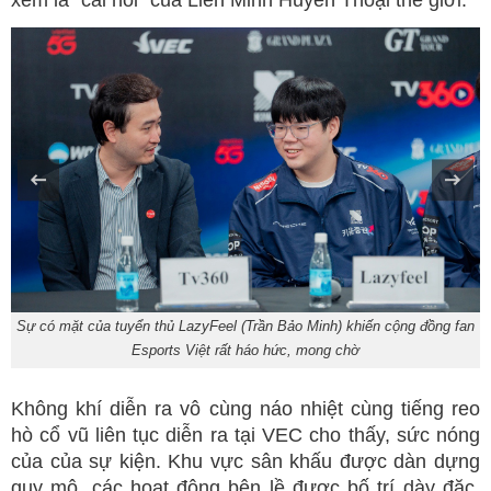
xem là "cái nôi" của Liên Minh Huyền Thoại thế giới.
Sự có mặt của tuyển thủ LazyFeel (Trần Bảo Minh) khiến cộng đồng fan
Esports Việt rất háo hức, mong chờ
Không khí diễn ra vô cùng náo nhiệt cùng tiếng reo
hò cổ vũ liên tục diễn ra tại VEC cho thấy, sức nóng
của của sự kiện. Khu vực sân khấu được dàn dựng
quy mô, các hoạt động bên lề được bố trí dày đặc,