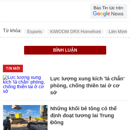
Từ khóa:
Esports
KIWOOM DRX Homefront
Liên Minh
BÌNH LUẬN
TIN MỚI
Lực lượng xung kích 'lá chắn'
phòng, chống thiên tai ở cơ
sở
Những khối bê tông có thể
định đoạt tương lai Trung
Đông