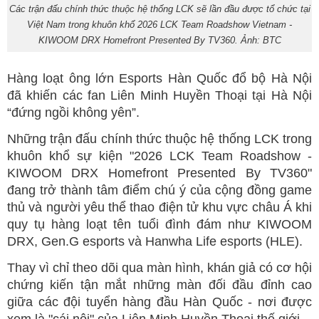
Các trận đấu chính thức thuộc hệ thống LCK sẽ lần đầu được tổ chức tại
Việt Nam trong khuôn khổ 2026 LCK Team Roadshow Vietnam -
KIWOOM DRX Homefront Presented By TV360. Ảnh: BTC
Hàng loạt ông lớn Esports Hàn Quốc đổ bộ Hà Nội
đã khiến các fan Liên Minh Huyền Thoại tại Hà Nội
“đứng ngồi không yên”.
Những trận đấu chính thức thuộc hệ thống LCK trong
khuôn khổ sự kiện "2026 LCK Team Roadshow -
KIWOOM DRX Homefront Presented By TV360"
đang trở thành tâm điểm chú ý của cộng đồng game
thủ và người yêu thể thao điện tử khu vực châu Á khi
quy tụ hàng loạt tên tuổi đình đám như KIWOOM
DRX, Gen.G esports và Hanwha Life esports (HLE).
Thay vì chỉ theo dõi qua màn hình, khán giả có cơ hội
chứng kiến tận mắt những màn đối đầu đỉnh cao
giữa các đội tuyển hàng đầu Hàn Quốc - nơi được