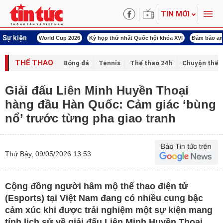
TIN MỚI
Sự kiện
àn Việt Nam
World Cup 2026
Kỳ họp thứ nhất Quốc hội khóa XVI
Đảm bảo an
THỂ THAO
Bóng đá
Tennis
Thể thao 24h
Chuyện thể 
Giải đấu Liên Minh Huyền Thoại
hàng đầu Hàn Quốc: Cảm giác ‘bùng
nổ’ trước từng pha giao tranh
Thứ Bảy, 09/05/2026 13:53
Cộng đồng người hâm mộ thể thao điện tử
(Esports) tại Việt Nam đang có nhiều cung bậc
cảm xúc khi được trải nghiệm một sự kiện mang
tính lịch sử về giải đấu Liên Minh Huyền Thoại