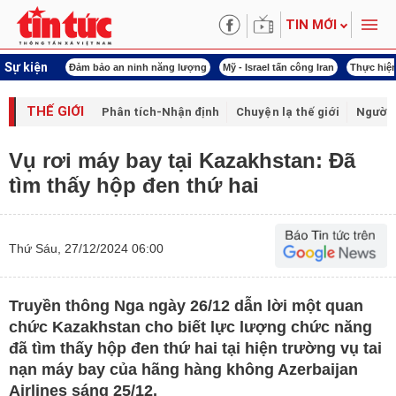
TIN MỚI
Sự kiện
ội khóa XVI
Đảm bảo an ninh năng lượng
Mỹ - Israel tấn công Iran
Thực hiện
THẾ GIỚI
Phân tích-Nhận định
Chuyện lạ thế giới
Người 
Vụ rơi máy bay tại Kazakhstan: Đã
tìm thấy hộp đen thứ hai
Thứ Sáu, 27/12/2024 06:00
Truyền thông Nga ngày 26/12 dẫn lời một quan
chức Kazakhstan cho biết lực lượng chức năng
đã tìm thấy hộp đen thứ hai tại hiện trường vụ tai
nạn máy bay của hãng hàng không Azerbaijan
Airlines sáng 25/12.