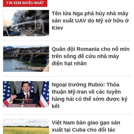
TIN XEM NHIỀU NHẤT
Tên lửa Nga phá hủy nhà máy
sản xuất UAV do Mỹ sở hữu ở
Kiev
Quân đội Romania cho nổ mìn
trên sông để cứu nhà máy
điện hạt nhân
Ngoại trưởng Rubio: Thỏa
thuận Mỹ-Iran về các tuyến
hàng hải có thể sớm được ký
kết
Việt Nam bàn giao gạo sản
xuất tại Cuba cho đối tác