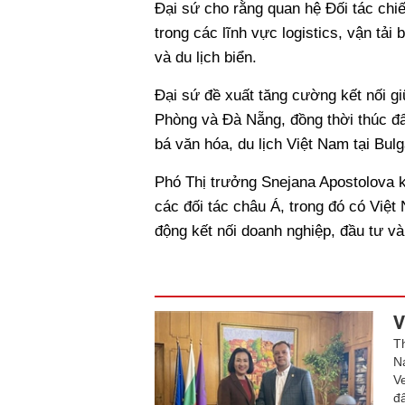
Đại sứ cho rằng quan hệ Đối tác chi
trong các lĩnh vực logistics, vận tải 
và du lịch biển.
Đại sứ đề xuất tăng cường kết nối g
Phòng và Đà Nẵng, đồng thời thúc đẩ
bá văn hóa, du lịch Việt Nam tại Bulg
Phó Thị trưởng Snejana Apostolova k
các đối tác châu Á, trong đó có Việt
động kết nối doanh nghiệp, đầu tư và
V
T
N
V
đ