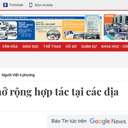
Fanpage
Bản mobile
VĂN HÓA
GIÁO DỤC
THỂ THAO
HỒ SƠ
QUÂN SỰ
KHOA HỌC - CÔ
Người Việt 4 phương
ở rộng hợp tác tại các địa