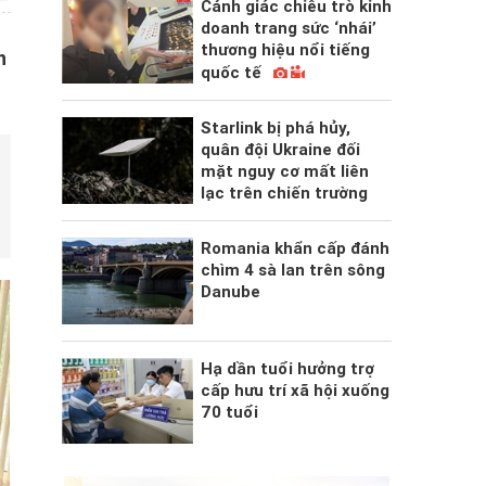
Cảnh giác chiêu trò kinh
doanh trang sức ‘nhái’
thương hiệu nổi tiếng
h
quốc tế
Starlink bị phá hủy,
quân đội Ukraine đối
mặt nguy cơ mất liên
lạc trên chiến trường
Romania khẩn cấp đánh
chìm 4 sà lan trên sông
Danube
Hạ dần tuổi hưởng trợ
cấp hưu trí xã hội xuống
70 tuổi