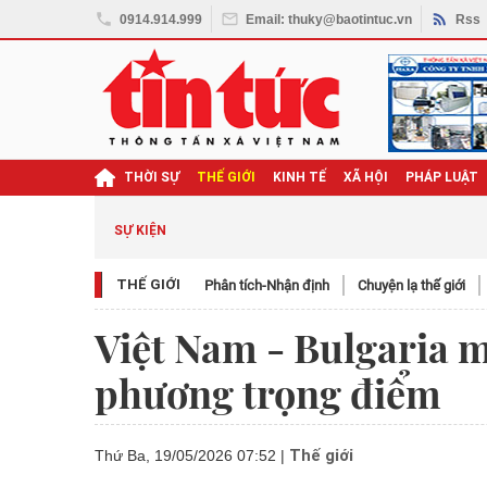
0914.914.999
Email: thuky@baotintuc.vn
Rss
THỜI SỰ
THẾ GIỚI
KINH TẾ
XÃ HỘI
PHÁP LUẬT
SỰ KIỆN
THẾ GIỚI
Phân tích-Nhận định
Chuyện lạ thế giới
Việt Nam - Bulgaria m
phương trọng điểm
Thế giới
Thứ Ba, 19/05/2026 07:52
|