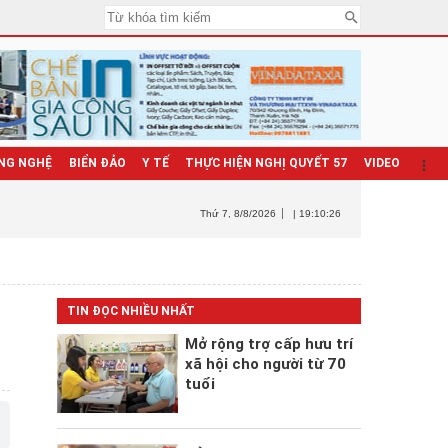
NG NGHỆ
BIỂN ĐẢO
Y TẾ
THỰC HIỆN NGHỊ QUYẾT 57
VIDEO
Thứ 7
, 8/8/2026
| 19:10:27
TIN ĐỌC NHIỀU NHẤT
Mở rộng trợ cấp hưu trí
xã hội cho người từ 70
tuổi