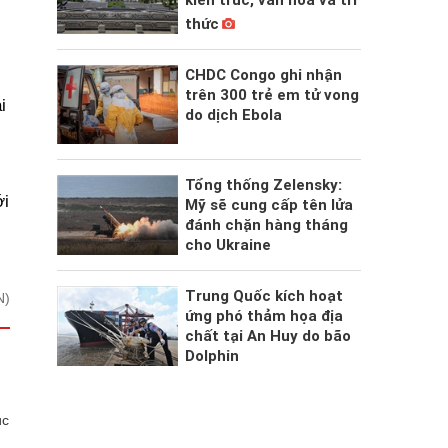
thức
CHDC Congo ghi nhận
trên 300 trẻ em tử vong
i
do dịch Ebola
Tổng thống Zelensky:
ới
Mỹ sẽ cung cấp tên lửa
đánh chặn hàng tháng
cho Ukraine
Trung Quốc kích hoạt
N)
ứng phó thảm họa địa
chất tại An Huy do bão
Dolphin
úc