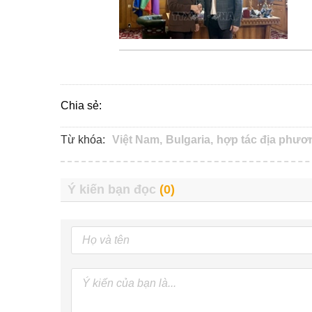
Chia sẻ:
Từ khóa:
Việt Nam,
Bulgaria,
hợp tác địa phươ