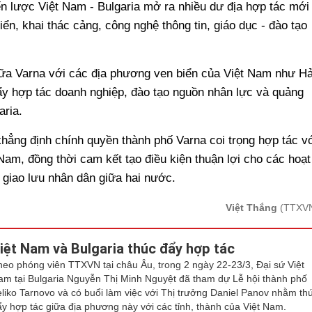
ến lược Việt Nam - Bulgaria mở ra nhiều dư địa hợp tác mới
biển, khai thác cảng, công nghệ thông tin, giáo dục - đào tạo
iữa Varna với các địa phương ven biển của Việt Nam như Hả
y hợp tác doanh nghiệp, đào tạo nguồn nhân lực và quảng
aria.
hẳng định chính quyền thành phố Varna coi trọng hợp tác v
 Nam, đồng thời cam kết tạo điều kiện thuận lợi cho các hoạt
 giao lưu nhân dân giữa hai nước.
Việt Thắng
(TTXV
iệt Nam và Bulgaria thúc đẩy hợp tác
heo phóng viên TTXVN tại châu Âu, trong 2 ngày 22-23/3, Đại sứ Việt
am tại Bulgaria Nguyễn Thị Minh Nguyệt đã tham dự Lễ hội thành phố
eliko Tarnovo và có buổi làm việc với Thị trưởng Daniel Panov nhằm th
ẩy hợp tác giữa địa phương này với các tỉnh, thành của Việt Nam.