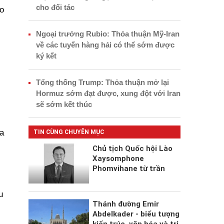
cho đối tác
o
i
Ngoại trưởng Rubio: Thỏa thuận Mỹ-Iran
về các tuyến hàng hải có thể sớm được
ký kết
Tổng thống Trump: Thỏa thuận mở lại
Hormuz sớm đạt được, xung đột với Iran
sẽ sớm kết thúc
a
TIN CÙNG CHUYÊN MỤC
Chủ tịch Quốc hội Lào
Xaysomphone
Phomvihane từ trần
u
Thánh đường Emir
Abdelkader - biểu tượng
kiến trúc, văn hóa và tri