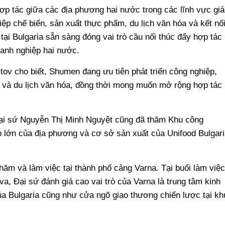
p tác giữa các địa phương hai nước trong các lĩnh vực giá
iệp chế biến, sản xuất thực phẩm, du lịch văn hóa và kết nố
ại Bulgaria sẵn sàng đóng vai trò cầu nối thúc đẩy hợp tác
anh nghiệp hai nước.
tov cho biết, Shumen đang ưu tiên phát triển công nghiệp,
o và du lịch văn hóa, đồng thời mong muốn mở rộng hợp tác
ại sứ Nguyễn Thị Minh Nguyệt cũng đã thăm Khu công
 lớn của địa phương và cơ sở sản xuất của Unifood Bulgari
thăm và làm việc tại thành phố cảng Varna. Tại buổi làm việc
a, Đại sứ đánh giá cao vai trò của Varna là trung tâm kinh
của Bulgaria cũng như cửa ngõ giao thương chiến lược tại kh