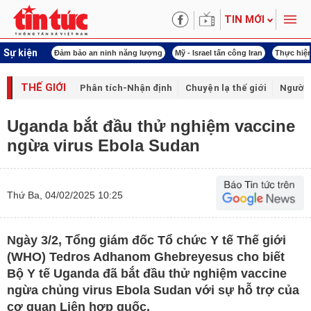
TIN MỚI
Sự kiện
ội khóa XVI
Đảm bảo an ninh năng lượng
Mỹ - Israel tấn công Iran
Thực hiện
THẾ GIỚI
Phân tích-Nhận định
Chuyện lạ thế giới
Người 
Uganda bắt đầu thử nghiệm vaccine
ngừa virus Ebola Sudan
Thứ Ba, 04/02/2025 10:25
Ngày 3/2, Tổng giám đốc Tổ chức Y tế Thế giới
(WHO) Tedros Adhanom Ghebreyesus cho biết
Bộ Y tế Uganda đã bắt đầu thử nghiệm vaccine
ngừa chủng virus Ebola Sudan với sự hỗ trợ của
cơ quan Liên hợp quốc.