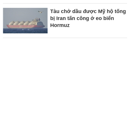
Tàu chở dầu được Mỹ hộ tống
bị Iran tấn công ở eo biển
Hormuz