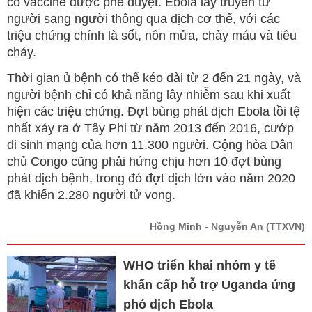
có vaccine được phê duyệt. Ebola lây truyền từ
người sang người thông qua dịch cơ thể, với các
triệu chứng chính là sốt, nôn mửa, chảy máu và tiêu
chảy.
Thời gian ủ bệnh có thể kéo dài từ 2 đến 21 ngày, và
người bệnh chỉ có khả năng lây nhiễm sau khi xuất
hiện các triệu chứng. Đợt bùng phát dịch Ebola tồi tệ
nhất xảy ra ở Tây Phi từ năm 2013 đến 2016, cướp
đi sinh mạng của hơn 11.300 người. Cộng hòa Dân
chủ Congo cũng phải hứng chịu hơn 10 đợt bùng
phát dịch bệnh, trong đó đợt dịch lớn vào năm 2020
đã khiến 2.280 người tử vong.
Hồng Minh - Nguyễn An
(TTXVN)
WHO triển khai nhóm y tế
khẩn cấp hỗ trợ Uganda ứng
phó dịch Ebola