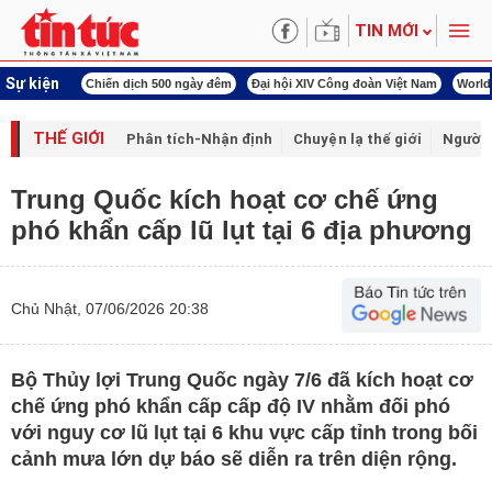
TIN MỚI
Sự kiện
í cách mạng
Chiến dịch 500 ngày đêm
Đại hội XIV Công đoàn Việt Nam
World
THẾ GIỚI
Phân tích-Nhận định
Chuyện lạ thế giới
Người 
Trung Quốc kích hoạt cơ chế ứng
phó khẩn cấp lũ lụt tại 6 địa phương
Chủ Nhật, 07/06/2026 20:38
Bộ Thủy lợi Trung Quốc ngày 7/6 đã kích hoạt cơ
chế ứng phó khẩn cấp cấp độ IV nhằm đối phó
với nguy cơ lũ lụt tại 6 khu vực cấp tỉnh trong bối
cảnh mưa lớn dự báo sẽ diễn ra trên diện rộng.