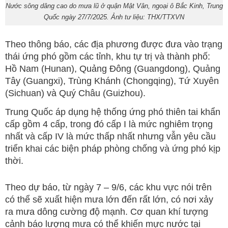
Nước sông dâng cao do mưa lũ ở quận Mật Vân, ngoại ô Bắc Kinh, Trung
Quốc ngày 27/7/2025. Ảnh tư liệu: THX/TTXVN
Theo thông báo, các địa phương được đưa vào trạng
thái ứng phó gồm các tỉnh, khu tự trị và thành phố:
Hồ Nam (Hunan), Quảng Đông (Guangdong), Quảng
Tây (Guangxi), Trùng Khánh (Chongqing), Tứ Xuyên
(Sichuan) và Quý Châu (Guizhou).
Trung Quốc áp dụng hệ thống ứng phó thiên tai khẩn
cấp gồm 4 cấp, trong đó cấp I là mức nghiêm trọng
nhất và cấp IV là mức thấp nhất nhưng vẫn yêu cầu
triển khai các biện pháp phòng chống và ứng phó kịp
thời.
Theo dự báo, từ ngày 7 – 9/6, các khu vực nói trên
có thể sẽ xuất hiện mưa lớn đến rất lớn, có nơi xảy
ra mưa dông cường độ mạnh. Cơ quan khí tượng
cảnh báo lượng mưa có thể khiến mực nước tại