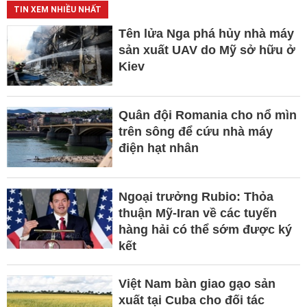
TIN XEM NHIỀU NHẤT
Tên lửa Nga phá hủy nhà máy
sản xuất UAV do Mỹ sở hữu ở
Kiev
Quân đội Romania cho nổ mìn
trên sông để cứu nhà máy
điện hạt nhân
Ngoại trưởng Rubio: Thỏa
thuận Mỹ-Iran về các tuyến
hàng hải có thể sớm được ký
kết
Việt Nam bàn giao gạo sản
xuất tại Cuba cho đối tác