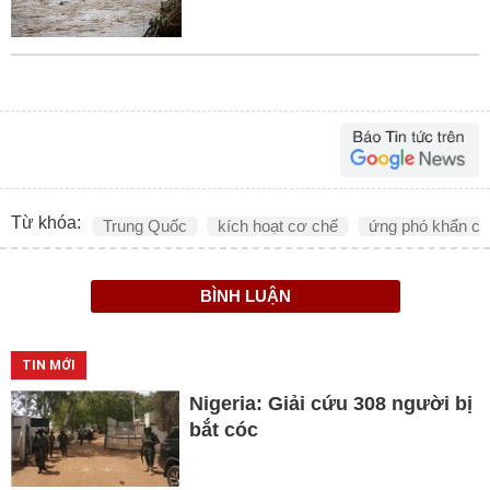
Từ khóa:
Trung Quốc
kích hoạt cơ chế
ứng phó khẩn cấ
BÌNH LUẬN
TIN MỚI
Nigeria: Giải cứu 308 người bị
bắt cóc