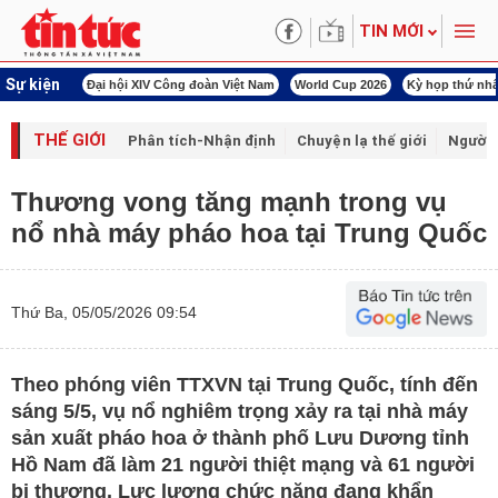
TIN MỚI
Sự kiện
00 ngày đêm
Đại hội XIV Công đoàn Việt Nam
World Cup 2026
Kỳ họp thứ nhấ
THẾ GIỚI
Phân tích-Nhận định
Chuyện lạ thế giới
Người 
Thương vong tăng mạnh trong vụ
nổ nhà máy pháo hoa tại Trung Quốc
Thứ Ba, 05/05/2026 09:54
Theo phóng viên TTXVN tại Trung Quốc, tính đến
sáng 5/5, vụ nổ nghiêm trọng xảy ra tại nhà máy
sản xuất pháo hoa ở thành phố Lưu Dương tỉnh
Hồ Nam đã làm 21 người thiệt mạng và 61 người
bị thương. Lực lượng chức năng đang khẩn