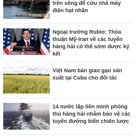
trên sông để cứu nhà máy
điện hạt nhân
Ngoại trưởng Rubio: Thỏa
thuận Mỹ-Iran về các tuyến
hàng hải có thể sớm được ký
kết
Việt Nam bàn giao gạo sản
xuất tại Cuba cho đối tác
14 nước lập liên minh phòng
thủ hàng hải nhằm bảo vệ các
tuyến đường biển chiến lược