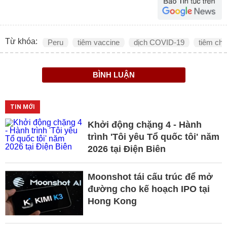
Từ khóa:
Peru
tiêm vaccine
dịch COVID-19
tiêm chu
BÌNH LUẬN
TIN MỚI
Khởi động chặng 4 - Hành
trình 'Tôi yêu Tổ quốc tôi' năm
2026 tại Điện Biên
Moonshot tái cấu trúc để mở
đường cho kế hoạch IPO tại
Hong Kong