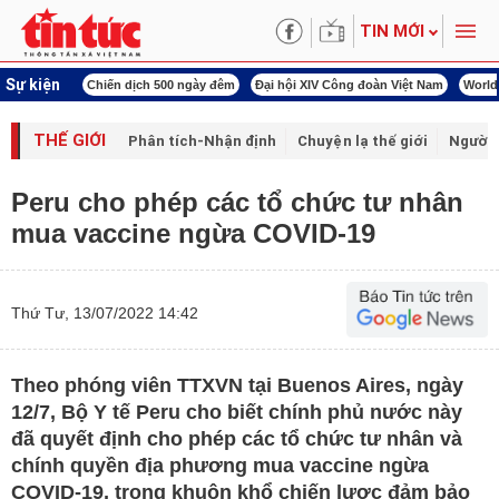
TIN MỚI
Sự kiện
í cách mạng
Chiến dịch 500 ngày đêm
Đại hội XIV Công đoàn Việt Nam
World
THẾ GIỚI
Phân tích-Nhận định
Chuyện lạ thế giới
Người 
Peru cho phép các tổ chức tư nhân
mua vaccine ngừa COVID-19
Thứ Tư, 13/07/2022 14:42
Theo phóng viên TTXVN tại Buenos Aires, ngày
12/7, Bộ Y tế Peru cho biết chính phủ nước này
đã quyết định cho phép các tổ chức tư nhân và
chính quyền địa phương mua vaccine ngừa
COVID-19, trong khuôn khổ chiến lược đảm bảo