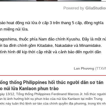
Powered by 
GliaStudio
Mute
áo hoạt động núi lửa ở cấp 3 trên thang 5 cấp, đồng nghĩa
n miệng núi lửa.
Kagoshima, thuộc phía Nam đảo chính Kyushu. Đây là một nú
với ba đỉnh chính gồm Kitadake, Nakadake và Minamidake.
tình hình để kịp thời cập nhật và cảnh báo đến người dân
Lan Phương
(TTXV
ổng thống Philippines hối thúc người dân sơ tán
o núi lửa Kanlaon phun trào
gày 13/12, Tổng thống Philippines Ferdinand Marcos Jr. hối thúc người
ân bị ảnh hưởng bởi vụ phun trào của núi lửa Kanlaon tại miền Trung
ước này tuân thủ lệnh sơ tán của chính quyền địa phương, trong khi n