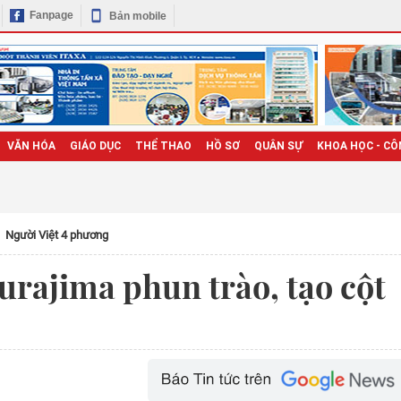
Fanpage
Bản mobile
VĂN HÓA
GIÁO DỤC
THỂ THAO
HỒ SƠ
QUÂN SỰ
KHOA HỌC - CÔ
Người Việt 4 phương
urajima phun trào, tạo cột