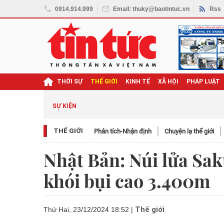
0914.914.999
Email: thuky@baotintuc.vn
Rss
THỜI SỰ
THẾ GIỚI
KINH TẾ
XÃ HỘI
PHÁP LUẬT
SỰ KIỆN
THẾ GIỚI
Phân tích-Nhận định
Chuyện lạ thế giới
Nhật Bản: Núi lửa Sak
khói bụi cao 3.400m
Thế giới
Thứ Hai, 23/12/2024 18:52
|