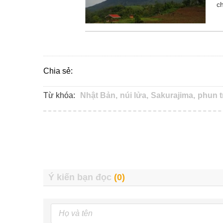
c
Chia sẻ:
Từ khóa:
Nhật Bản,
núi lửa,
Sakurajima,
phun t