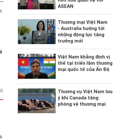
hơn nữa quan hệ với
ASEAN
s
Thương mại Việt Nam
- Australia hướng tới
những động lực tăng
trưởng mới
i
Việt Nam khẳng định vị
thế tại triển lãm thương
mại quốc tế của Ấn Độ
N)
Thương vụ Việt Nam lưu
ý khi Canada tăng
phòng vệ thương mại
hà