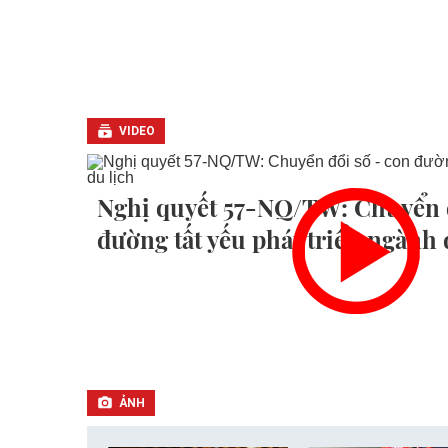
VIDEO
Nghị quyết 57-NQ/TW: Chuyển đ
đường tất yếu phát triển ngành 
ẢNH