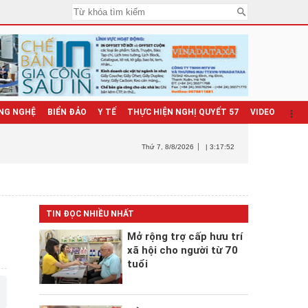
NG NGHỆ
BIỂN ĐẢO
Y TẾ
THỰC HIỆN NGHỊ QUYẾT 57
VIDEO
Thứ 7
, 8/8/2026
| 3:17:53
TIN ĐỌC NHIỀU NHẤT
Mở rộng trợ cấp hưu trí
xã hội cho người từ 70
tuổi