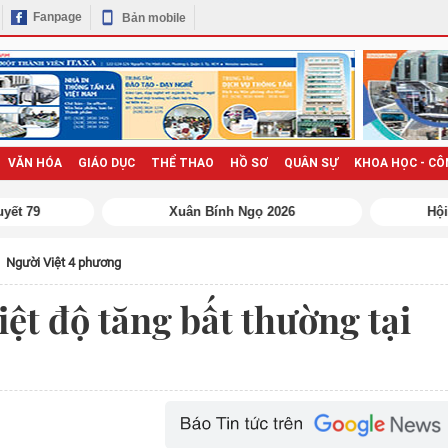
Fanpage
Bản mobile
VĂN HÓA
GIÁO DỤC
THỂ THAO
HỒ SƠ
QUÂN SỰ
KHOA HỌC - CÔ
Người Việt 4 phương
ệt độ tăng bất thường tại