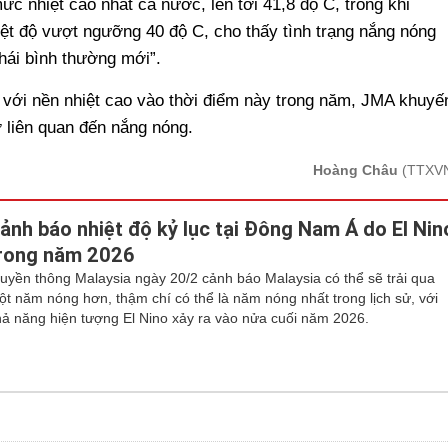
c nhiệt cao nhất cả nước, lên tới 41,8 độ C, trong khi
ệt độ vượt ngưỡng 40 độ C, cho thấy tình trạng nắng nóng
hái bình thường mới”.
 với nền nhiệt cao vào thời điểm này trong năm, JMA khuyế
 liên quan đến nắng nóng.
Hoàng Châu
(TTXV
ảnh báo nhiệt độ kỷ lục tại Đông Nam Á do El Nin
rong năm 2026
ruyền thông Malaysia ngày 20/2 cảnh báo Malaysia có thể sẽ trải qua
ột năm nóng hơn, thậm chí có thể là năm nóng nhất trong lịch sử, với
hả năng hiện tượng El Nino xảy ra vào nửa cuối năm 2026.