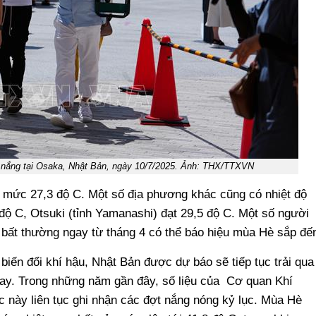
 nắng tại Osaka, Nhật Bản, ngày 10/7/2025. Ảnh: THX/TTXVN
 ở mức 27,3 độ C. Một số địa phương khác cũng có nhiệt độ
 độ C, Otsuki (tỉnh Yamanashi) đạt 29,5 độ C. Một số người
g bất thường ngay từ tháng 4 có thể báo hiệu mùa Hè sắp đế
biến đổi khí hậu, Nhật Bản được dự báo sẽ tiếp tục trải qua
ay. Trong những năm gần đây, số liệu của Cơ quan Khí
này liên tục ghi nhận các đợt nắng nóng kỷ lục. Mùa Hè