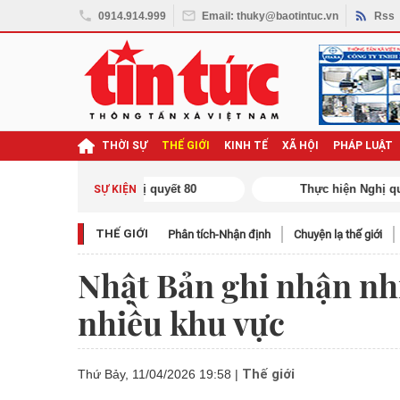
0914.914.999
Email: thuky@baotintuc.vn
Rss
THỜI SỰ
THẾ GIỚI
KINH TẾ
XÃ HỘI
PHÁP LUẬT
ghị quyết Đại hội XIV
SỰ KIỆN
THẾ GIỚI
Phân tích-Nhận định
Chuyện lạ thế giới
Nhật Bản ghi nhận nhi
nhiều khu vực
Thế giới
Thứ Bảy, 11/04/2026 19:58
|