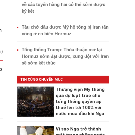
về các tuyến hàng hải có thể sớm được
ký kết
Tàu chở dầu được Mỹ hộ tống bị Iran tấn
n
công ở eo biển Hormuz
Tổng thống Trump: Thỏa thuận mở lại
N)
Hormuz sớm đạt được, xung đột với Iran
sẽ sớm kết thúc
o
TIN CÙNG CHUYÊN MỤC
Thượng viện Mỹ thông
qua dự luật trao cho
tổng thống quyền áp
thuế lên tới 100% với
nước mua dầu khí Nga
Vì sao Nga trở thành