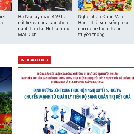
iệt
Hà Nội lấy mẫu 469 hài
Nghệ nhân Đặng Văn
ia
cốt liệt sĩ chưa xác định
Hậu - thổi sức sống mới
danh tính tại Nghĩa trang
cho nghệ thuật tò he
Mai Dịch
truyền thống
INFOGRAPHICS