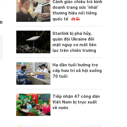
Cảnh giác chiêu trò kinh
doanh trang sức ‘nhái’
thương hiệu nổi tiếng
quốc tế
ên
Starlink bị phá hủy,
quân đội Ukraine đối
mặt nguy cơ mất liên
lạc trên chiến trường
Hạ dần tuổi hưởng trợ
cấp hưu trí xã hội xuống
70 tuổi
Tiếp nhận 47 công dân
Việt Nam bị trục xuất
về nước