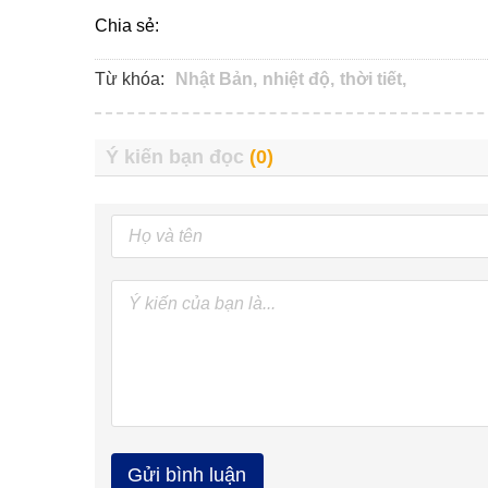
Chia sẻ:
Từ khóa:
Nhật Bản,
nhiệt độ,
thời tiết,