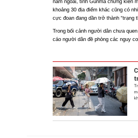
năm ngoái, tỉnh Gunma chứng kiến mứ
khoảng 30 địa điểm khác cũng có nhi
cực đoan đang dần trở thành “trạng t
Trong bối cảnh người dân chưa quen
cáo người dân đề phòng các nguy cơ
C
t
T
m
k