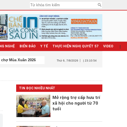
NG NGHỆ
BIỂN ĐẢO
Y TẾ
THỰC HIỆN NGHỊ QUYẾT 57
VIDEO
Thứ 6
, 7/8/2026
| 23:10:56
TIN ĐỌC NHIỀU NHẤT
Mở rộng trợ cấp hưu trí
xã hội cho người từ 70
tuổi