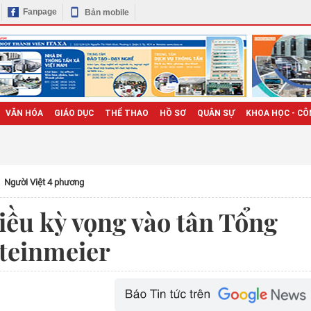
Fanpage
Bản mobile
VĂN HÓA
GIÁO DỤC
THỂ THAO
HỒ SƠ
QUÂN SỰ
KHOA HỌC - CÔ
Người Việt 4 phương
iều kỳ vọng vào tân Tổng
teinmeier