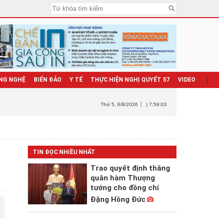
NG NGHỆ
BIỂN ĐẢO
Y TẾ
THỰC HIỆN NGHỊ QUYẾT 57
VIDEO
Thứ 5
, 6/8/2026
| 7:59:04
TIN ĐỌC NHIỀU NHẤT
Trao quyết định thăng
quân hàm Thượng
tướng cho đồng chí
Đặng Hồng Đức