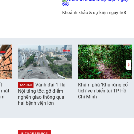
Khoảnh khắc & sự kiện ngày 6/8
t
Vành đai 1 Hà
Khám phá ‘Khu rừng cổ
Ảnh 360
g mặt
tích’ ven biển tại TP Hồ
Nội tăng tốc, gỡ điểm
âm
Chí Minh
nghẽn giao thông qua
hai bệnh viện lớn