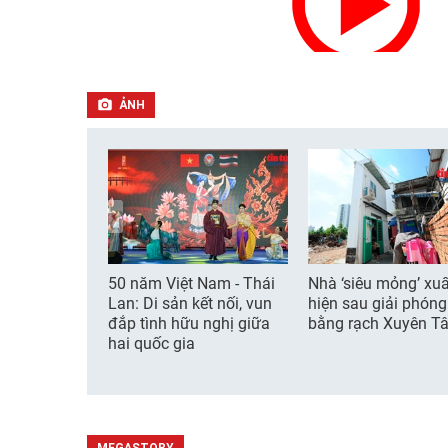
ẢNH
50 năm Việt Nam - Thái
Nhà ‘siêu mỏng’ xuấ
Lan: Di sản kết nối, vun
hiện sau giải phón
đắp tình hữu nghị giữa
bằng rạch Xuyên T
hai quốc gia