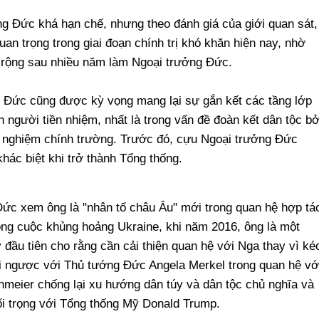
ng Đức khá hạn chế, nhưng theo đánh giá của giới quan sát,
uan trọng trong giai đoạn chính trị khó khăn hiện nay, nhờ
 rộng sau nhiều năm làm Ngoại trưởng Đức.
g Đức cũng được kỳ vọng mang lại sự gắn kết các tầng lớp
 người tiền nhiệm, nhất là trong vấn đề đoàn kết dân tộc bở
inh nghiệm chính trường. Trước đó, cựu Ngoại trưởng Đức
ác biệt khi trở thành Tổng thống.
ức xem ông là "nhân tố châu Âu" mới trong quan hệ hợp tá
rong cuộc khủng hoảng Ukraine, khi năm 2016, ông là một
 đầu tiên cho rằng cần cải thiện quan hệ với Nga thay vì ké
ái ngược với Thủ tướng Đức Angela Merkel trong quan hệ vớ
nmeier chống lại xu hướng dân túy và dân tộc chủ nghĩa và
ối trọng với Tổng thống Mỹ Donald Trump.