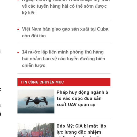
về các tuyến hàng hải có thể sớm được
ký kết
Việt Nam bàn giao gạo sản xuất tại Cuba
cho đối tác
i
14 nước lập liên minh phòng thủ hàng
hải nhằm bảo vệ các tuyến đường biển
chiến lược
TIN CÙNG CHUYÊN MỤC
c
Pháp huy động ngành ô
tô vào cuộc đua sản
xuất UAV quân sự
o
i
Báo Mỹ: CIA bí mật lập
lực lượng đặc nhiệm