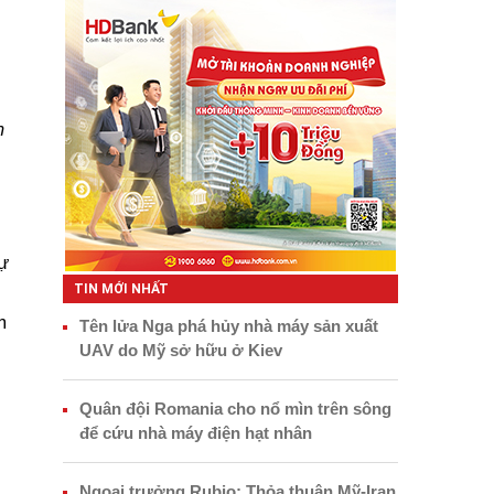
m
ự
TIN MỚI NHẤT
m
Tên lửa Nga phá hủy nhà máy sản xuất
UAV do Mỹ sở hữu ở Kiev
Quân đội Romania cho nổ mìn trên sông
để cứu nhà máy điện hạt nhân
i
Ngoại trưởng Rubio: Thỏa thuận Mỹ-Iran