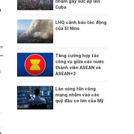
nhằm gây sức ép lên
Cuba
a
LHQ cảnh báo tác động
của El Nino
ức
Tăng cường hợp tác
công vụ giữa các nước
thành viên ASEAN và
c
ASEAN+3
Làn sóng tấn công
mạng nhằm vào các
quỹ đầu cơ lớn của Mỹ