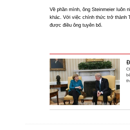
Về phần mình, ông Steinmeier luôn n
khác. Với việc chính thức trở thành
được điều ông tuyên bố.
Đ
C
b
t