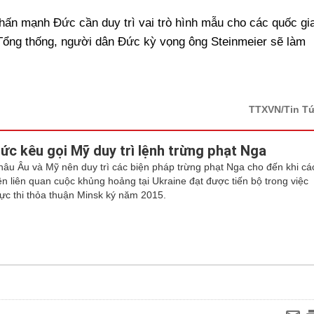
hấn mạnh Đức cần duy trì vai trò hình mẫu cho các quốc gi
 Tổng thống, người dân Đức kỳ vọng ông Steinmeier sẽ làm
TTXVN/Tin T
ức kêu gọi Mỹ duy trì lệnh trừng phạt Nga
hâu Âu và Mỹ nên duy trì các biện pháp trừng phạt Nga cho đến khi cá
ên liên quan cuộc khủng hoảng tại Ukraine đạt được tiến bộ trong việc
hực thi thỏa thuận Minsk ký năm 2015.