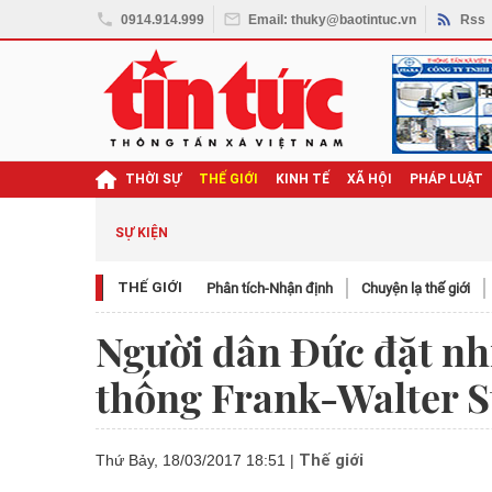
0914.914.999
Email: thuky@baotintuc.vn
Rss
THỜI SỰ
THẾ GIỚI
KINH TẾ
XÃ HỘI
PHÁP LUẬT
SỰ KIỆN
THẾ GIỚI
Phân tích-Nhận định
Chuyện lạ thế giới
Người dân Đức đặt nh
thống Frank-Walter S
Thế giới
Thứ Bảy, 18/03/2017 18:51
|