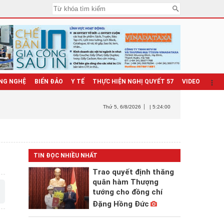
NG NGHỆ
BIỂN ĐẢO
Y TẾ
THỰC HIỆN NGHỊ QUYẾT 57
VIDEO
Thứ 5
, 6/8/2026
| 5:24:02
TIN ĐỌC NHIỀU NHẤT
Trao quyết định thăng
quân hàm Thượng
tướng cho đồng chí
Đặng Hồng Đức