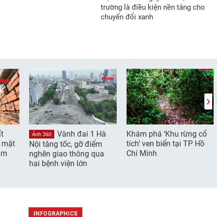
trường là điều kiện nền tảng cho
chuyển đổi xanh
t
Vành đai 1 Hà
Khám phá ‘Khu rừng cổ
Ảnh 360
g mặt
tích’ ven biển tại TP Hồ
Nội tăng tốc, gỡ điểm
âm
Chí Minh
nghẽn giao thông qua
hai bệnh viện lớn
INFOGRAPHICS