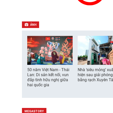
ẢNH
50 năm Việt Nam - Thái
Nhà ‘siêu mỏng’ xuấ
Lan: Di sản kết nối, vun
hiện sau giải phón
đắp tình hữu nghị giữa
bằng rạch Xuyên T
hai quốc gia
MEGASTORY