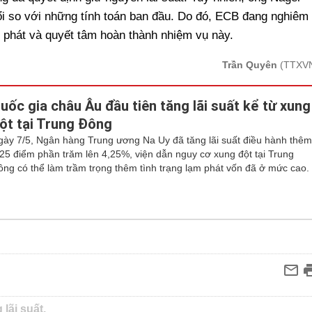
đổi so với những tính toán ban đầu. Do đó, ECB đang nghiêm
m phát và quyết tâm hoàn thành nhiệm vụ này.
Trần Quyên
(TTXV
uốc gia châu Âu đầu tiên tăng lãi suất kể từ xung
ột tại Trung Đông
gày 7/5, Ngân hàng Trung ương Na Uy đã tăng lãi suất điều hành thê
,25 điểm phần trăm lên 4,25%, viện dẫn nguy cơ xung đột tại Trung
ông có thể làm trầm trọng thêm tình trạng lạm phát vốn đã ở mức cao.
 lãi suất,