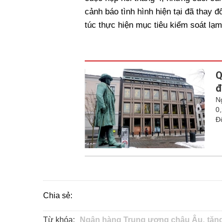
cảnh báo tình hình hiện tại đã thay 
túc thực hiện mục tiêu kiểm soát lạ
Q
đ
N
0
Đ
Chia sẻ:
Từ khóa:
Ngân hàng Trung ương châu Âu,
tăng