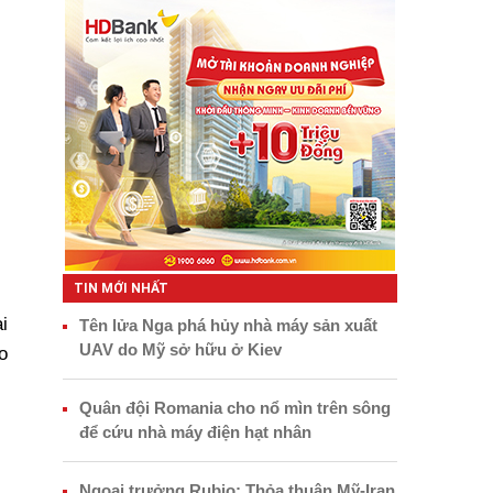
TIN MỚI NHẤT
i
Tên lửa Nga phá hủy nhà máy sản xuất
UAV do Mỹ sở hữu ở Kiev
o
Quân đội Romania cho nổ mìn trên sông
để cứu nhà máy điện hạt nhân
Ngoại trưởng Rubio: Thỏa thuận Mỹ-Iran