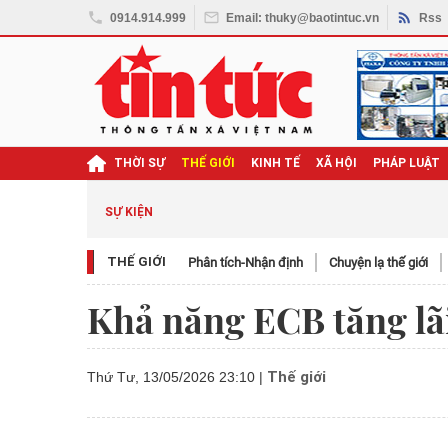
0914.914.999
Email: thuky@baotintuc.vn
Rss
THỜI SỰ
THẾ GIỚI
KINH TẾ
XÃ HỘI
PHÁP LUẬT
SỰ KIỆN
THẾ GIỚI
Phân tích-Nhận định
Chuyện lạ thế giới
Khả năng ECB tăng lãi
Thế giới
Thứ Tư, 13/05/2026 23:10
|