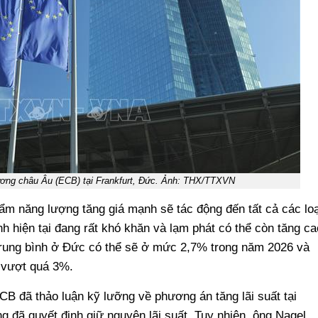
ương châu Âu (ECB) tại Frankfurt, Đức. Ảnh: THX/TTXVN
m năng lượng tăng giá mạnh sẽ tác động đến tất cả các loạ
h hiện tại đang rất khó khăn và lạm phát có thể còn tăng ca
trung bình ở Đức có thể sẽ ở mức 2,7% trong năm 2026 và
t vượt quá 3%.
CB đã thảo luận kỹ lưỡng về phương án tăng lãi suất tại
g đã quyết định giữ nguyên lãi suất. Tuy nhiên, ông Nagel