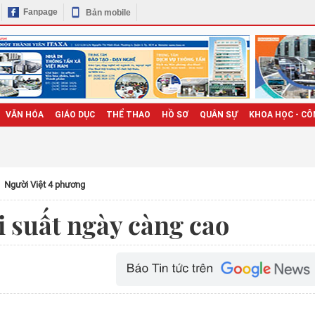
Fanpage
Bản mobile
VĂN HÓA
GIÁO DỤC
THỂ THAO
HỒ SƠ
QUÂN SỰ
KHOA HỌC - CÔ
Người Việt 4 phương
 suất ngày càng cao