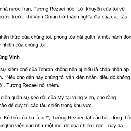
 nhà nước Iran, Tướng Rezaei nói: “Lời khuyên của tôi về
bước trước khi Vịnh Oman trở thành nghĩa địa của các tàu
hận thức của chúng tôi, phong tỏa hải quân là một hành độ
ự nhiên của chúng tôi”.
ùng Vịnh
ự kiềm chế của Tehran không nên bị hiểu là chấp nhận áp
n. “Nếu cho đến nay chúng tôi vẫn kiên nhẫn, điều đó không
nó”, Tướng Rezaei nói thêm.
 diện quân sự kéo dài của Mỹ tại vùng Vịnh, cho rằng
ào để duy trì các tàu chiến trong khu vực.
. Kẻ thù của họ là ai?”, Tướng Rezaei đặt câu hỏi, đồng thờ
ington viện dẫn như một mối đe dọa chiến lược - nay đã