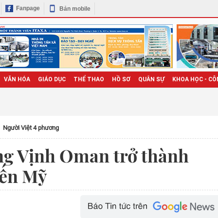
Fanpage
Bản mobile
VĂN HÓA
GIÁO DỤC
THỂ THAO
HỒ SƠ
QUÂN SỰ
KHOA HỌC - CÔ
Người Việt 4 phương
ng Vịnh Oman trở thành
iến Mỹ