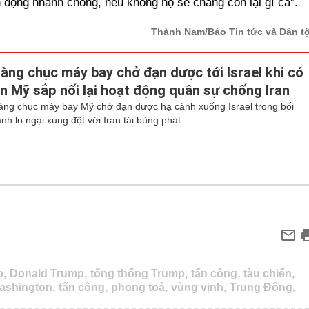
 động nhanh chóng, nếu không họ sẽ chẳng còn lại gì cả”.
Thành Nam/Báo Tin tức và Dân t
àng chục máy bay chở đạn dược tới Israel khi có
in Mỹ sắp nối lại hoạt động quân sự chống Iran
àng chục máy bay Mỹ chở đạn dược hạ cánh xuống Israel trong bối
nh lo ngại xung đột với Iran tái bùng phát.
p,
Donald Trump,
tổng thống Trump,
tấn công,
tàu chiến,
ashington,
tấn công,
phong toả,
vùng vịnh,
Trung Đông,