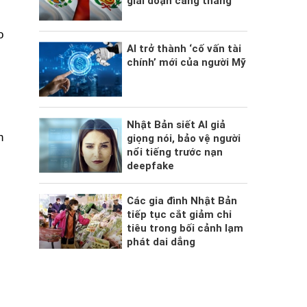
giai đoạn căng thẳng
o
AI trở thành ‘cố vấn tài
chính’ mới của người Mỹ
Nhật Bản siết AI giả
h
giọng nói, bảo vệ người
nổi tiếng trước nạn
deepfake
Các gia đình Nhật Bản
tiếp tục cắt giảm chi
tiêu trong bối cảnh lạm
phát dai dẳng