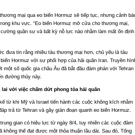
thương mại qua eo biển Hormuz sẽ tiếp tục, nhưng cảnh bá
 trong khu vực. “Eo biển Hormuz mở cửa cho thương mại,
g cường quân sự và bất kỳ nỗ lực nào nhằm làm mất ổn định
c đưa tin rằng nhiều tàu thương mại hơn, chủ yếu là tàu
biển Hormuz với sự phối hợp của hải quân Iran. Truyền hìn
t một số quốc gia châu Âu đã bắt đầu đàm phán với Tehran
n đường thủy này.
lai với việc chấm dứt phong tỏa hải quân
ể từ khi Mỹ và Israel tiến hành các cuộc không kích nhằm
đáp trả từ Tehran và gây gián đoạn quanh eo biển Hormuz.
trung gian có hiệu lực từ ngày 8/4, tuy nhiên các cuộc đàm
đã không thể đạt được một thỏa thuận lâu dài. Sau đó, Tổng