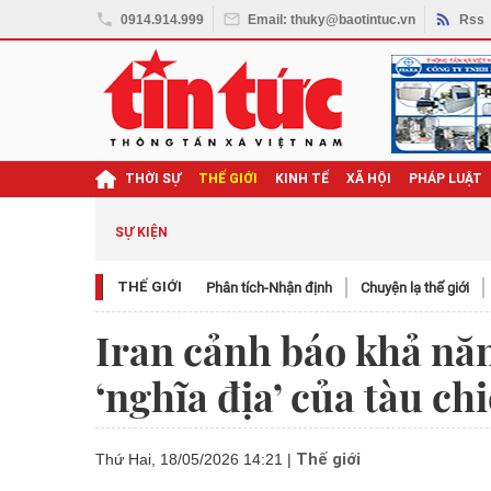
0914.914.999
Email: thuky@baotintuc.vn
Rss
THỜI SỰ
THẾ GIỚI
KINH TẾ
XÃ HỘI
PHÁP LUẬT
SỰ KIỆN
THẾ GIỚI
Phân tích-Nhận định
Chuyện lạ thế giới
Iran cảnh báo khả nă
‘nghĩa địa’ của tàu ch
Thế giới
Thứ Hai, 18/05/2026 14:21
|