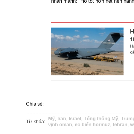
nhấn mạnh: “Họ tốt hơn hết nên hành
H
t
H
cả
Chia sẻ:
Mỹ,
Iran,
Israel,
Tổng thống Mỹ,
Trum
Từ khóa:
vịnh oman,
eo biển hormuz,
tehran,
w