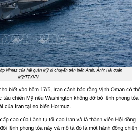
p Nimitz của hải quân Mỹ di chuyển trên biển Arab. Ảnh: Hải quân
Mỹ/TTXVN
ho biết vào hôm 17/5, Iran cảnh báo rằng Vịnh Oman có th
các tàu chiến Mỹ nếu Washington không dỡ bỏ lệnh phong tỏa
i của Iran tại eo biển Hormuz.
ấp cao của Lãnh tụ tối cao Iran và là thành viên Hội đồng
đối lệnh phong tỏa này và mô tả đó là một hành động chiến