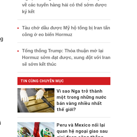
về các tuyến hàng hải có thể sớm được
ký kết
Tàu chở dầu được Mỹ hộ tống bị Iran tấn
công ở eo biển Hormuz
ng
Tổng thống Trump: Thỏa thuận mở lại
Hormuz sớm đạt được, xung đột với Iran
sẽ sớm kết thúc
TIN CÙNG CHUYÊN MỤC
Vì sao Nga trở thành
một trong những nước
bán vàng nhiều nhất
thế giới?
i
Peru và Mexico nối lại
quan hệ ngoại giao sau