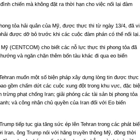
ình chiến mà không đặt ra thời hạn cho việc nối lại đàm
phong tỏa hải quân của Mỹ, được thực thi từ ngày 13/4, đã vi
ải được dỡ bỏ trước khi các cuộc đàm phán có thể nối lại.
 Mỹ (CENTCOM) cho biết các nỗ lực thực thi phong tỏa đã
 hướng và ngăn chặn thêm bốn tàu khác đi qua eo biển
 Tehran muốn một số biện pháp xây dựng lòng tin được thực
bao gồm chấm dứt các cuộc xung đột trong khu vực, đặc biệ
h trừng phạt chống Iran; giải phóng các tài sản bị phong tỏa
tranh; và công nhận chủ quyền của Iran đối với Eo biển
rump tiếp tục gia tăng sức ép lên Tehran trong các phát biể
i Iran, ông Trump nói với hãng truyền thông Mỹ, đồng thời