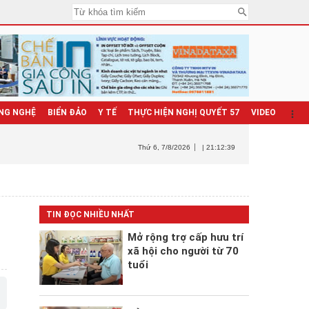
NG NGHỆ
BIỂN ĐẢO
Y TẾ
THỰC HIỆN NGHỊ QUYẾT 57
VIDEO
Thứ 6
, 7/8/2026
| 21:12:41
TIN ĐỌC NHIỀU NHẤT
Mở rộng trợ cấp hưu trí
xã hội cho người từ 70
tuổi