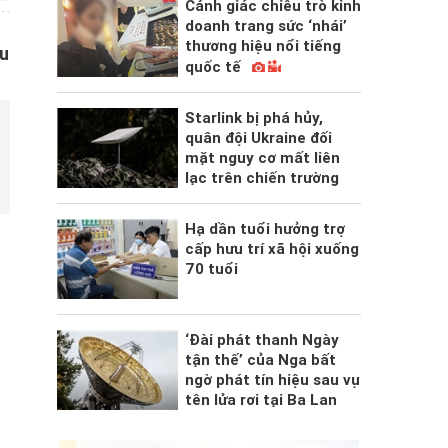
Cảnh giác chiêu trò kinh
doanh trang sức ‘nhái’
thương hiệu nổi tiếng
àu
quốc tế
Starlink bị phá hủy,
quân đội Ukraine đối
mặt nguy cơ mất liên
lạc trên chiến trường
Hạ dần tuổi hưởng trợ
cấp hưu trí xã hội xuống
70 tuổi
‘Đài phát thanh Ngày
tận thế’ của Nga bất
ngờ phát tín hiệu sau vụ
tên lửa rơi tại Ba Lan