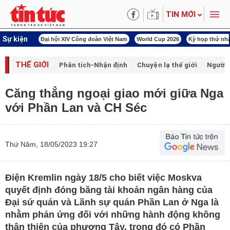
TIN MỚI
Sự kiện
00 ngày đêm
Đại hội XIV Công đoàn Việt Nam
World Cup 2026
Kỳ họp thứ nhấ
THẾ GIỚI
Phân tích-Nhận định
Chuyện lạ thế giới
Người 
Căng thẳng ngoại giao mới giữa Nga
với Phần Lan và CH Séc
Thứ Năm, 18/05/2023 19:27
Điện Kremlin ngày 18/5 cho biết việc Moskva
quyết định đóng băng tài khoản ngân hàng của
Đại sứ quán và Lãnh sự quán Phần Lan ở Nga là
nhằm phản ứng đối với những hành động không
thân thiện của phương Tây, trong đó có Phần