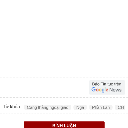
Từ khóa:
Căng thẳng ngoại giao
Nga
Phần Lan
CH S
BÌNH LUẬN