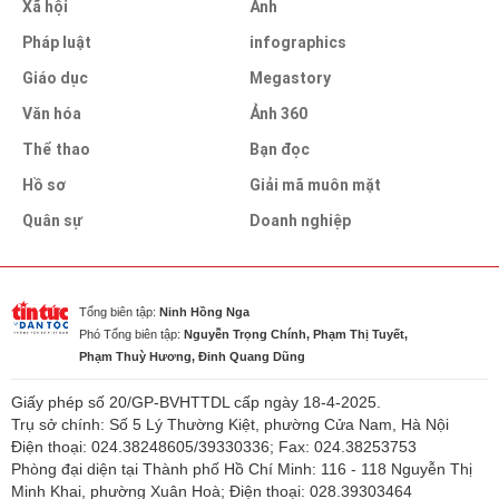
Xã hội
Ảnh
Pháp luật
infographics
Giáo dục
Megastory
Văn hóa
Ảnh 360
Thể thao
Bạn đọc
Hồ sơ
Giải mã muôn mặt
Quân sự
Doanh nghiệp
Tổng biên tập:
Ninh Hồng Nga
Phó Tổng biên tập:
Nguyễn Trọng Chính, Phạm Thị Tuyết,
Phạm Thuỳ Hương, Đinh Quang Dũng
Giấy phép số 20/GP-BVHTTDL cấp ngày 18-4-2025.
Trụ sở chính: Số 5 Lý Thường Kiệt, phường Cửa Nam, Hà Nội
Điện thoại: 024.38248605/39330336; Fax: 024.38253753
Phòng đại diện tại Thành phố Hồ Chí Minh: 116 - 118 Nguyễn Thị
Minh Khai, phường Xuân Hoà; Điện thoại: 028.39303464