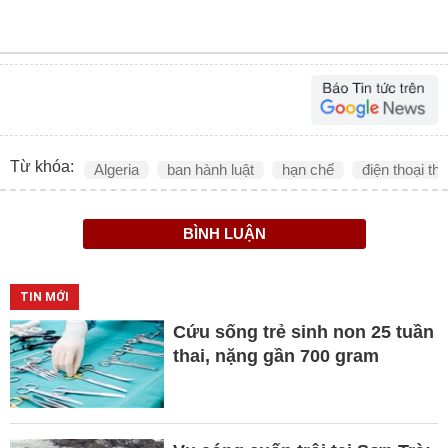
Từ khóa:
Algeria
ban hành luật
hạn chế
điện thoại th
BÌNH LUẬN
TIN MỚI
Cứu sống trẻ sinh non 25 tuần
thai, nặng gần 700 gram