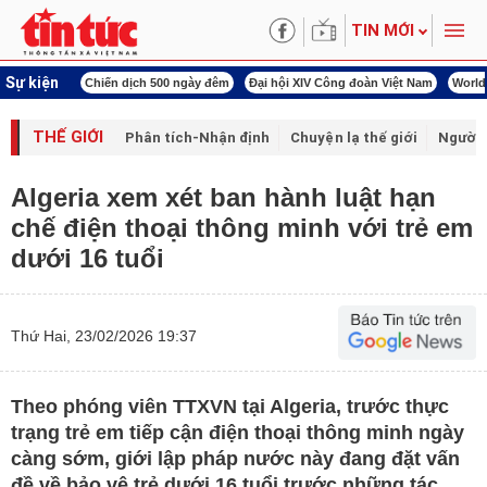
TIN MỚI
Sự kiện
hiến dịch 500 ngày đêm
Đại hội XIV Công đoàn Việt Nam
World Cup 2026
Kỳ 
THẾ GIỚI
Phân tích-Nhận định
Chuyện lạ thế giới
Người 
Algeria xem xét ban hành luật hạn
chế điện thoại thông minh với trẻ em
dưới 16 tuổi
Thứ Hai, 23/02/2026 19:37
Theo phóng viên TTXVN tại Algeria, trước thực
trạng trẻ em tiếp cận điện thoại thông minh ngày
càng sớm, giới lập pháp nước này đang đặt vấn
đề về bảo vệ trẻ dưới 16 tuổi trước những tác