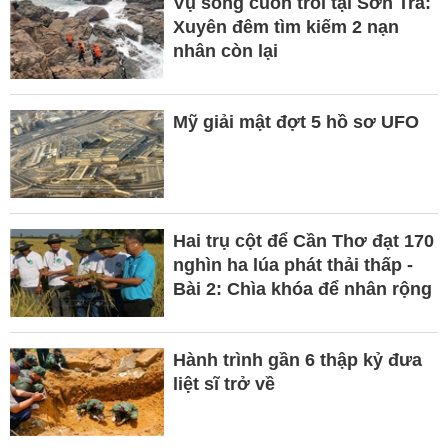
Vụ sóng cuốn trôi tại Sơn Trà:
Xuyên đêm tìm kiếm 2 nạn
nhân còn lại
Mỹ giải mật đợt 5 hồ sơ UFO
Hai trụ cột để Cần Thơ đạt 170
nghìn ha lúa phát thải thấp -
Bài 2: Chìa khóa để nhân rộng
Hành trình gần 6 thập kỷ đưa
liệt sĩ trở về