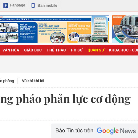
Fanpage
Bản mobile
VĂN HÓA
GIÁO DỤC
THỂ THAO
HỒ SƠ
QUÂN SỰ
KHOA HỌC - CÔ
c phòng
Vũ khí khí tài
ng pháo phản lực cơ động