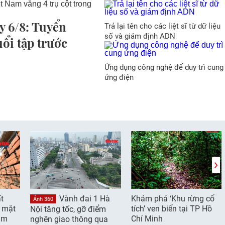
y 6/8: Tuyển
Trả lại tên cho các liệt sĩ từ dữ liệu
số và giám định ADN
uổi tập trước
Ứng dụng công nghệ để duy trì cung
ứng điện
t
Vành đai 1 Hà
Khám phá ‘Khu rừng cổ
Ảnh 360
g mặt
tích’ ven biển tại TP Hồ
Nội tăng tốc, gỡ điểm
âm
Chí Minh
nghẽn giao thông qua