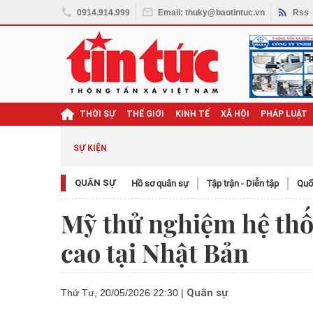
0914.914.999
Email: thuky@baotintuc.vn
Rss
THỜI SỰ
THẾ GIỚI
KINH TẾ
XÃ HỘI
PHÁP LUẬT
SỰ KIỆN
QUÂN SỰ
Hồ sơ quân sự
Tập trận - Diễn tập
Quố
Mỹ thử nghiệm hệ thố
cao tại Nhật Bản
Quân sự
Thứ Tư, 20/05/2026 22:30
|