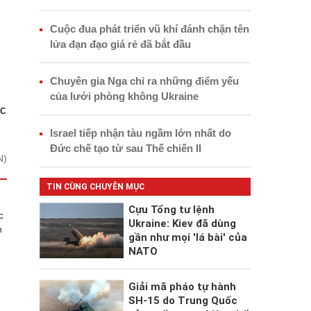
Cuộc đua phát triển vũ khí đánh chặn tên
lửa đạn đạo giá rẻ đã bắt đầu
Chuyên gia Nga chỉ ra những điểm yếu
của lưới phòng không Ukraine
ác
Israel tiếp nhận tàu ngầm lớn nhất do
Đức chế tạo từ sau Thế chiến II
N)
TIN CÙNG CHUYÊN MỤC
Cựu Tổng tư lệnh
c
Ukraine: Kiev đã dùng
n
gần như mọi 'lá bài' của
NATO
Giải mã pháo tự hành
SH-15 do Trung Quốc