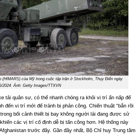
ao (HIMARS) của Mỹ trong cuộc tập trận ở Stockholm, Thụy Điển ngày
6/2024. Ảnh: Getty Images/TTXVN
tải quân sự, có thể nhanh chóng ra khỏi vị trí ẩn nấp để
 đến vị trí mới để tránh bị phản công. Chiến thuật “bắn rồi
 trong bối cảnh thiết bị bay không người lái đang được sử
khiến các vị trí cố định dễ bị tấn công hơn. Hệ thống này
Afghanistan trước đây. Gần đây nhất, Bộ Chỉ huy Trung tâm