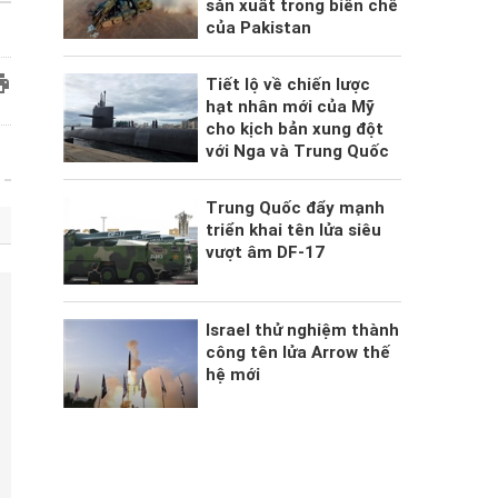
sản xuất trong biên chế
của Pakistan
Tiết lộ về chiến lược
hạt nhân mới của Mỹ
cho kịch bản xung đột
với Nga và Trung Quốc
Trung Quốc đẩy mạnh
triển khai tên lửa siêu
vượt âm DF-17
Israel thử nghiệm thành
công tên lửa Arrow thế
hệ mới