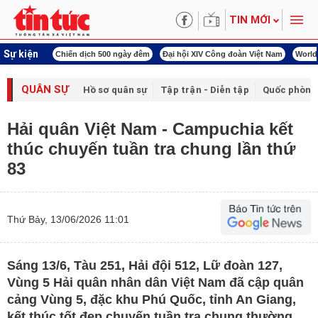
TIN MỚI
Sự kiện
00 ngày đêm
Đại hội XIV Công đoàn Việt Nam
World Cup 2026
Kỳ họp thứ nhấ
QUÂN SỰ
Hồ sơ quân sự
Tập trận - Diễn tập
Quốc phòng
Hải quân Việt Nam - Campuchia kết
thúc chuyến tuần tra chung lần thứ
83
Thứ Bảy, 13/06/2026 11:01
Sáng 13/6, Tàu 251, Hải đội 512, Lữ đoàn 127,
Vùng 5 Hải quân nhân dân Việt Nam đã cập quân
cảng Vùng 5, đặc khu Phú Quốc, tỉnh An Giang,
kết thúc tốt đẹp chuyến tuần tra chung thường