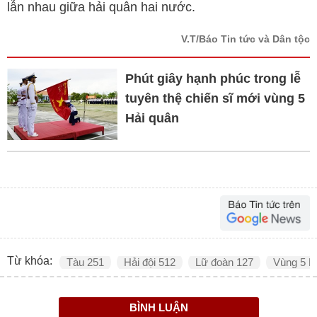
lẫn nhau giữa hải quân hai nước.
V.T/Báo Tin tức và Dân tộc
Phút giây hạnh phúc trong lễ
tuyên thệ chiến sĩ mới vùng 5
Hải quân
Từ khóa:
Tàu 251
Hải đội 512
Lữ đoàn 127
Vùng 5 H
BÌNH LUẬN