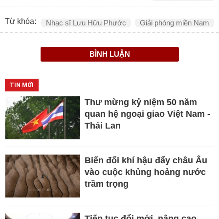
Từ khóa:
Nhạc sĩ Lưu Hữu Phước
Giải phóng miền Nam
BÌNH LUẬN
TIN MỚI
Thư mừng kỷ niệm 50 năm
quan hệ ngoại giao Việt Nam -
Thái Lan
Biến đổi khí hậu đẩy châu Âu
vào cuộc khủng hoảng nước
trầm trọng
Tiếp tục đổi mới, nâng cao