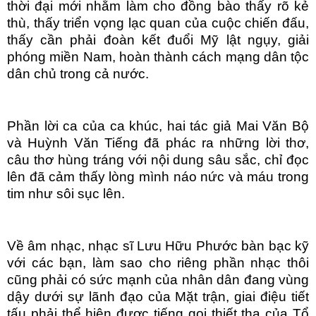
thời đại mới nhằm làm cho đồng bào thấy rõ kẻ
thù, thấy triển vọng lạc quan của cuộc chiến đấu,
thấy cần phải đoàn kết đuổi Mỹ lật ngụy, giải
phóng miền Nam, hoàn thành cách mạng dân tộc
dân chủ trong cả nước.
Phần lời ca của ca khúc, hai tác giả Mai Văn Bộ
và Huỳnh Văn Tiếng đã phác ra những lời thơ,
câu thơ hùng tráng với nội dung sâu sắc, chỉ đọc
lên đã cảm thấy lòng mình náo nức và máu trong
tim như sôi sục lên.
Về âm nhạc, nhạc sĩ Lưu Hữu Phước bàn bạc kỹ
với các bạn, làm sao cho riêng phần nhạc thôi
cũng phải có sức mạnh của nhân dân đang vùng
dậy dưới sự lãnh đạo của Mặt trận, giai điệu tiết
tấu phải thể hiện được tiếng gọi thiết tha của Tổ