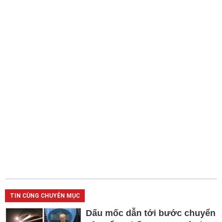
TIN CÙNG CHUYÊN MỤC
Dấu mốc dẫn tới bước chuyển