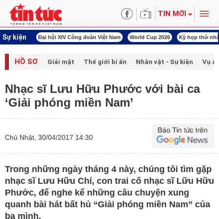
TIN MỚI
Sự kiện
00 ngày đêm
Đại hội XIV Công đoàn Việt Nam
World Cup 2026
Kỳ họp thứ nhấ
HỒ SƠ
Giải mật
Thế giới bí ẩn
Nhân vật - Sự kiện
Vụ án
Nhạc sĩ Lưu Hữu Phước với bài ca
‘Giải phóng miền Nam’
Chủ Nhật, 30/04/2017 14:30
Trong những ngày tháng 4 này, chúng tôi tìm gặp
nhạc sĩ Lưu Hữu Chí, con trai cố nhạc sĩ Lữu Hữu
Phước, để nghe kể những câu chuyện xung
quanh bài hát bất hủ “Giải phóng miền Nam” của
ba mình.