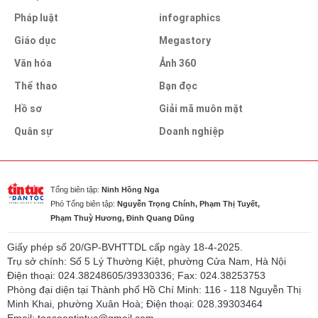
Pháp luật
infographics
Giáo dục
Megastory
Văn hóa
Ảnh 360
Thể thao
Bạn đọc
Hồ sơ
Giải mã muôn mặt
Quân sự
Doanh nghiệp
Tổng biên tập:
Ninh Hồng Nga
Phó Tổng biên tập:
Nguyễn Trọng Chính, Phạm Thị Tuyết,
Phạm Thuỳ Hương, Đinh Quang Dũng
Giấy phép số 20/GP-BVHTTDL cấp ngày 18-4-2025.
Trụ sở chính: Số 5 Lý Thường Kiệt, phường Cửa Nam, Hà Nội
Điện thoại: 024.38248605/39330336; Fax: 024.38253753
Phòng đại diện tại Thành phố Hồ Chí Minh: 116 - 118 Nguyễn Thị
Minh Khai, phường Xuân Hoà; Điện thoại: 028.39303464
Email: toasoantintuc@gmail.com