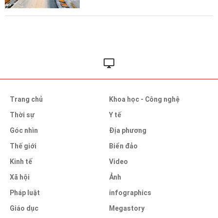
Trang chủ
Khoa học - Công nghệ
Thời sự
Y tế
Góc nhìn
Địa phương
Thế giới
Biển đảo
Kinh tế
Video
Xã hội
Ảnh
Pháp luật
infographics
Giáo dục
Megastory