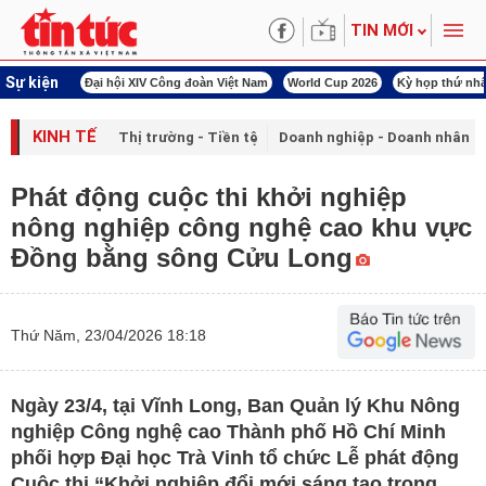
TIN MỚI
Sự kiện
00 ngày đêm
Đại hội XIV Công đoàn Việt Nam
World Cup 2026
Kỳ họp thứ nhấ
KINH TẾ
Thị trường - Tiền tệ
Doanh nghiệp - Doanh nhân
Phát động cuộc thi khởi nghiệp
nông nghiệp công nghệ cao khu vực
Đồng bằng sông Cửu Long
Thứ Năm, 23/04/2026 18:18
Ngày 23/4, tại Vĩnh Long, Ban Quản lý Khu Nông
nghiệp Công nghệ cao Thành phố Hồ Chí Minh
phối hợp Đại học Trà Vinh tổ chức Lễ phát động
Cuộc thi “Khởi nghiệp đổi mới sáng tạo trong