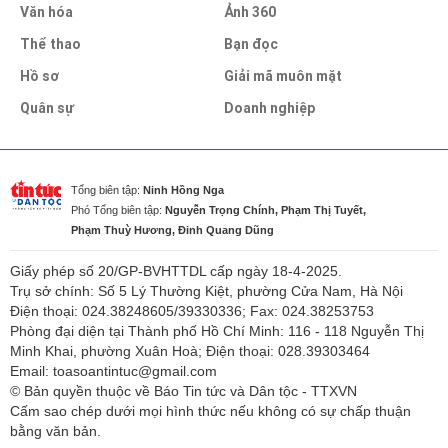
Văn hóa
Ảnh 360
Thể thao
Bạn đọc
Hồ sơ
Giải mã muôn mặt
Quân sự
Doanh nghiệp
Tổng biên tập:
Ninh Hồng Nga
Phó Tổng biên tập:
Nguyễn Trọng Chính, Phạm Thị Tuyết,
Phạm Thuỳ Hương, Đinh Quang Dũng
Giấy phép số 20/GP-BVHTTDL cấp ngày 18-4-2025.
Trụ sở chính: Số 5 Lý Thường Kiệt, phường Cửa Nam, Hà Nội
Điện thoại: 024.38248605/39330336; Fax: 024.38253753
Phòng đại diện tại Thành phố Hồ Chí Minh: 116 - 118 Nguyễn Thị
Minh Khai, phường Xuân Hoà; Điện thoại: 028.39303464
Email: toasoantintuc@gmail.com
© Bản quyền thuộc về Báo Tin tức và Dân tộc - TTXVN
Cấm sao chép dưới mọi hình thức nếu không có sự chấp thuận
bằng văn bản.