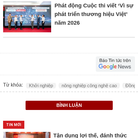
Phát động Cuộc thi viết ‘Vì sự
phát triển thương hiệu Việt’
năm 2026
Từ khóa:
Khởi nghiệp
nông nghiệp công nghệ cao
Đồng 
BÌNH LUẬN
TIN MỚI
Tận dụng lợi thế, đánh thức