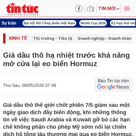
TIN MỚI
Sự kiện
àn Việt Nam
World Cup 2026
Kỳ họp thứ nhất Quốc hội khóa XVI
Đảm bảo an
KINH TẾ
Thị trường - Tiền tệ
Doanh nghiệp - Doanh nhân
Giá dầu thô hạ nhiệt trước khả năng
mở cửa lại eo biển Hormuz
Thứ Sáu, 08/05/2026 07:48
Giá dầu thô thế giới chôt phiên 7/5 giảm sau một
ngày giao dịch đầy biến động, khi những thông
tin về việc Saudi Arabia và Kuwait gỡ bỏ các hạn
chế không phận cho phép Mỹ sớm nối lại chiến
dịch hộ tống tàu thương mại qua eo biển Hormuz.