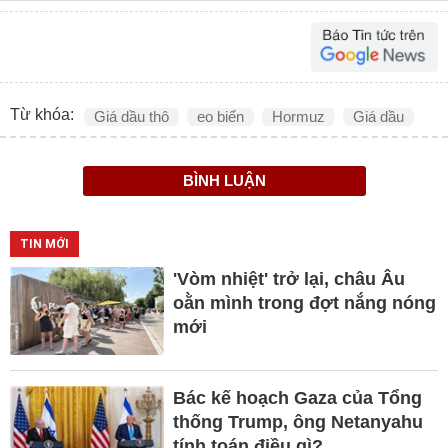
Từ khóa:
Giá dầu thô
eo biển
Hormuz
Giá dầu
BÌNH LUẬN
TIN MỚI
'Vòm nhiệt' trở lại, châu Âu
oằn mình trong đợt nắng nóng
mới
Bác kế hoạch Gaza của Tổng
thống Trump, ông Netanyahu
tính toán điều gì?